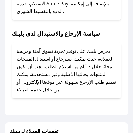
المفضل؟
الاستلام، خدمة Apple Pay، بالإضافة إلى إمكانية
الدفع بالتقسيط الشهري.
في حال عدم توفر كوبونات لمتجرك المفضل، يمكنك
مراسلتنا مباشرة وسنعمل على توفير الكوبونات في
أسرع وقت ممكن.
سياسة الإرجاع والاستبدال لدى بلينك
### كيف تحصل على كوبونات خصم حصرية من
بلينك؟
يحرص بلينك على توفير تجربة تسوق آمنة ومريحة
للحصول على كوبونات وخصومات حصرية، قم بما
لعملائه، حيث يمكنك استرجاع أو استبدال المنتجات
يلي:
مجانًا خلال 7 أيام من استلام الطلب. يجب أن تكون
- اضغط على أيقونة متابعة لمتجر بلينك في تطبيق
المنتجات بحالتها الأصلية وغير مستخدمة. يمكنك
صحصح.
تقديم طلب الإرجاع بسهولة عبر موقعنا الإلكتروني أو
- تابع حسابنا الرسمي على تويتر وقم بتفعيل زر
من خلال خدمة العملاء.
التنبيهات.
- قم بتفعيل إشعارات تطبيق صحصح ليصلك كل
جديد.
مع صحصح، تسوق بذكاء ووفّر على كل مشترياتك مع
تقييمات العملاء لـ بلينك