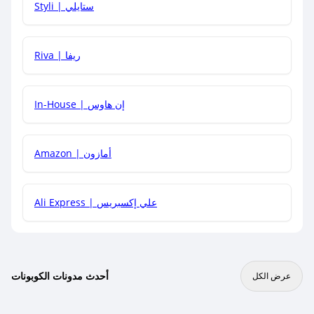
Styli | ستايلي
هل يمكنني جمع كود خصم مع العروض الأخرى؟
Riva | ريفا
In-House | إن هاوس
Amazon | أمازون
Ali Express | علي إكسبريس
أحدث مدونات الكوبونات
عرض الكل