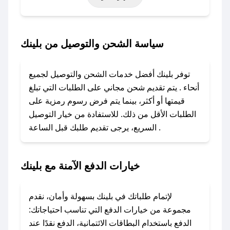
أخرى.
### كيف تحصل على كود خصم من بلينك؟
سياسة الشحن والتوصيل من بلينك
باستخدام تطبيق صحصح، يمكنك العثور بسهولة على
كود خصم بلينك. وفي حال عدم توفر الكوبون، تواصل
توفر بلينك أفضل خدمات الشحن والتوصيل لجميع
معنا عبر تويتر أو البريد الإلكتروني لإضافته بسرعة.
أنحاء . يتم تقديم شحن مجاني على الطلبات التي تبلغ
قيمتها أو أكثر، بينما يتم فرض رسوم رمزية على
### كيفية استخدام كود خصم بلينك؟
الطلبات الأقل من ذلك. للاستفادة من خيار التوصيل
1. انسخ كود الخصم من تطبيق صحصح.
السريع، يرجى تقديم طلبك قبل الساعة .
2. الصقه في خانة الدفع عند التسوق من بلينك.
### ماذا أفعل إذا لم يعمل كود الخصم؟
خيارات الدفع الآمنة مع بلينك
لا تقلق! يمكنك التواصل مع فريق دعم صحصح عبر
الرسائل الخاصة على تويتر أو البريد الإلكتروني،
وسنقوم بحل المشكلة في أسرع وقت ممكن.
لإتمام طلباتك في بلينك بسهولة وأمان، نقدم
مجموعة من خيارات الدفع التي تناسب احتياجاتك:
### ماذا أفعل إذا لم أجد كود خصم لمتجري
الدفع باستخدام البطاقات الائتمانية، الدفع نقدًا عند