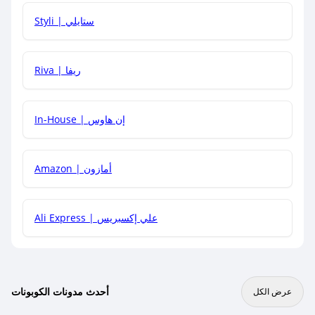
هل يمكنني استخدام كود خصم على منتجات معينة فقط؟
Styli | ستايلي
هل يمكنني جمع كود خصم مع العروض الأخرى؟
Riva | ريفا
In-House | إن هاوس
Amazon | أمازون
Ali Express | علي إكسبريس
أحدث مدونات الكوبونات
عرض الكل