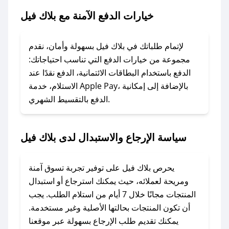
خيارات الدفع الآمنة مع بلاك فيل
### ماذا أفعل إذا لم يعمل كود الخصم؟
لا تقلق! يمكنك التواصل مع فريق دعم صحصح عبر
الرسائل الخاصة على تويتر أو البريد الإلكتروني،
لإتمام طلباتك في بلاك فيل بسهولة وأمان، نقدم
وسنقوم بحل المشكلة في أسرع وقت ممكن.
مجموعة من خيارات الدفع التي تناسب احتياجاتك:
الدفع باستخدام البطاقات الائتمانية، الدفع نقدًا عند
### ماذا أفعل إذا لم أجد كود خصم لمتجري
الاستلام، خدمة Apple Pay، بالإضافة إلى إمكانية
الدفع بالتقسيط الشهري.
المفضل؟
في حال عدم توفر كوبونات لمتجرك المفضل، يمكنك
مراسلتنا مباشرة وسنعمل على توفير الكوبونات في
سياسة الإرجاع والاستبدال لدى بلاك فيل
أسرع وقت ممكن.
### كيف تحصل على كوبونات خصم حصرية من
يحرص بلاك فيل على توفير تجربة تسوق آمنة
بلاك فيل؟
ومريحة لعملائه، حيث يمكنك استرجاع أو استبدال
للحصول على كوبونات وخصومات حصرية، قم بما
المنتجات مجانًا خلال 7 أيام من استلام الطلب. يجب
يلي:
أن تكون المنتجات بحالتها الأصلية وغير مستخدمة.
- اضغط على أيقونة متابعة لمتجر بلاك فيل في
يمكنك تقديم طلب الإرجاع بسهولة عبر موقعنا