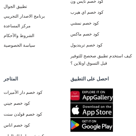
كود خصم نايس ون
تطبيق الجوال
كود خصم اي هيرب
برنامج الاصدار التجريبي
كود خصم نمشي
مركز المساعدة
كود خصم ماكس
الشروط والأحكام
كود خصم ترينديول
سياسة الخصوصية
كيف استخدم تطبيق صحصح للتوفير
قبل التسوق اونلاين ؟
احصل على التطبيق
المتاجر
كود خصم دار الأميرات
كود خصم جيني
كود خصم قولدن سنت
كود خصم اناس
كود خصم ايوا للنظارات