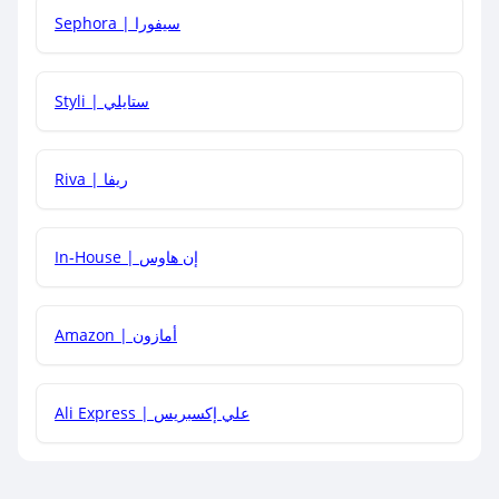
Sephora | سيفورا
هل يمكنني استخدام كود خصم على منتجات معينة فقط؟
Styli | ستايلي
هل يمكنني جمع كود خصم مع العروض الأخرى؟
Riva | ريفا
In-House | إن هاوس
Amazon | أمازون
Ali Express | علي إكسبريس