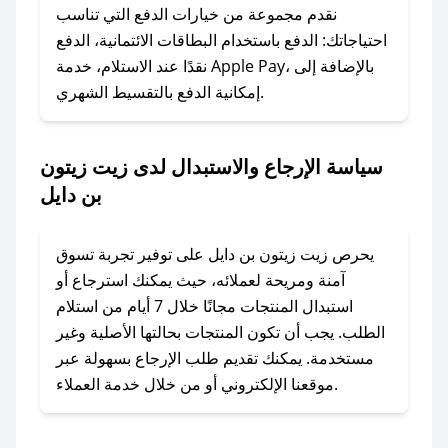
وسنقوم بحل المشكلة في أسرع وقت ممكن.
نقدم مجموعة من خيارات الدفع التي تناسب
احتياجاتك: الدفع باستخدام البطاقات الائتمانية، الدفع
### ماذا أفعل إذا لم أجد كود خصم لمتجري
نقدًا عند الاستلام، خدمة Apple Pay، بالإضافة إلى
المفضل؟
إمكانية الدفع بالتقسيط الشهري.
في حال عدم توفر كوبونات لمتجرك المفضل، يمكنك
مراسلتنا مباشرة وسنعمل على توفير الكوبونات في
سياسة الإرجاع والاستبدال لدى زيت زيتون
أسرع وقت ممكن.
بن دايل
### كيف تحصل على كوبونات خصم حصرية من
زيت زيتون بن دايل؟
يحرص زيت زيتون بن دايل على توفير تجربة تسوق
للحصول على كوبونات وخصومات حصرية، قم بما
آمنة ومريحة لعملائه، حيث يمكنك استرجاع أو
يلي:
استبدال المنتجات مجانًا خلال 7 أيام من استلام
- اضغط على أيقونة متابعة لمتجر زيت زيتون بن دايل
الطلب. يجب أن تكون المنتجات بحالتها الأصلية وغير
في تطبيق صحصح.
مستخدمة. يمكنك تقديم طلب الإرجاع بسهولة عبر
- تابع حسابنا الرسمي على تويتر وقم بتفعيل زر
موقعنا الإلكتروني أو من خلال خدمة العملاء.
التنبيهات.
- قم بتفعيل إشعارات تطبيق صحصح ليصلك كل