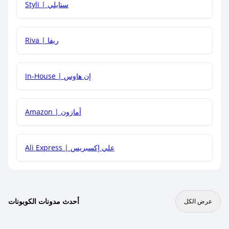
Styli | ستايلي
هل يمكنني جمع كود خصم مع العروض الأخرى؟
Riva | ريفا
In-House | إن هاوس
Amazon | أمازون
Ali Express | علي إكسبريس
أحدث مدونات الكوبونات
عرض الكل