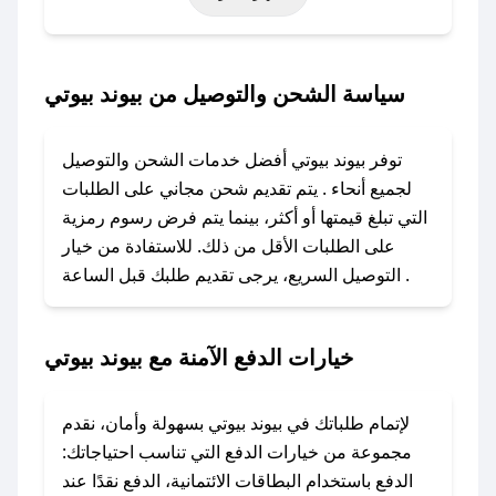
خاصة أخرى.
### كيف تحصل على كود خصم من بيوند بيوتي؟
سياسة الشحن والتوصيل من بيوند بيوتي
باستخدام تطبيق صحصح، يمكنك العثور بسهولة على
كود خصم بيوند بيوتي. وفي حال عدم توفر الكوبون،
توفر بيوند بيوتي أفضل خدمات الشحن والتوصيل
تواصل معنا عبر تويتر أو البريد الإلكتروني لإضافته
لجميع أنحاء . يتم تقديم شحن مجاني على الطلبات
بسرعة.
التي تبلغ قيمتها أو أكثر، بينما يتم فرض رسوم رمزية
على الطلبات الأقل من ذلك. للاستفادة من خيار
### كيفية استخدام كود خصم بيوند بيوتي؟
التوصيل السريع، يرجى تقديم طلبك قبل الساعة .
1. انسخ كود الخصم من تطبيق صحصح.
2. الصقه في خانة الدفع عند التسوق من بيوند بيوتي.
خيارات الدفع الآمنة مع بيوند بيوتي
### ماذا أفعل إذا لم يعمل كود الخصم؟
لا تقلق! يمكنك التواصل مع فريق دعم صحصح عبر
الرسائل الخاصة على تويتر أو البريد الإلكتروني،
لإتمام طلباتك في بيوند بيوتي بسهولة وأمان، نقدم
وسنقوم بحل المشكلة في أسرع وقت ممكن.
مجموعة من خيارات الدفع التي تناسب احتياجاتك:
الدفع باستخدام البطاقات الائتمانية، الدفع نقدًا عند