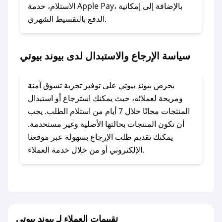
### ماذا أفعل إذا لم أجد كود خصم لمتجري
الاستلام، خدمة Apple Pay، بالإضافة إلى إمكانية
الدفع بالتقسيط الشهري.
المفضل؟
في حال عدم توفر كوبونات لمتجرك المفضل، يمكنك
مراسلتنا مباشرة وسنعمل على توفير الكوبونات في
سياسة الإرجاع والاستبدال لدى بيوند بيوتي
أسرع وقت ممكن.
### كيف تحصل على كوبونات خصم حصرية من
يحرص بيوند بيوتي على توفير تجربة تسوق آمنة
بيوند بيوتي؟
ومريحة لعملائه، حيث يمكنك استرجاع أو استبدال
للحصول على كوبونات وخصومات حصرية، قم بما
المنتجات مجانًا خلال 7 أيام من استلام الطلب. يجب
يلي:
أن تكون المنتجات بحالتها الأصلية وغير مستخدمة.
- اضغط على أيقونة متابعة لمتجر بيوند بيوتي في
يمكنك تقديم طلب الإرجاع بسهولة عبر موقعنا
تطبيق صحصح.
الإلكتروني أو من خلال خدمة العملاء.
- تابع حسابنا الرسمي على تويتر وقم بتفعيل زر
التنبيهات.
- قم بتفعيل إشعارات تطبيق صحصح ليصلك كل
جديد.
تقييمات العملاء لـ بيوند بيوتي