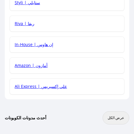
Styli | ستايلي
هل يمكنني جمع كود خصم مع العروض الأخرى؟
Riva | ريفا
In-House | إن هاوس
Amazon | أمازون
Ali Express | علي إكسبريس
أحدث مدونات الكوبونات
عرض الكل