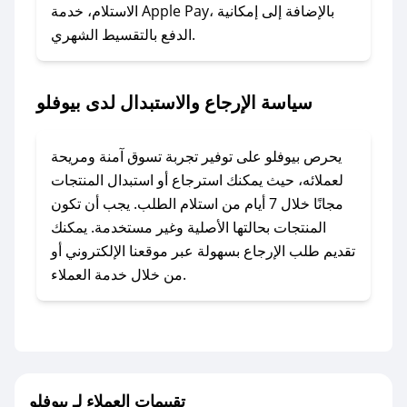
### ماذا أفعل إذا لم أجد كود خصم لمتجري
الاستلام، خدمة Apple Pay، بالإضافة إلى إمكانية
الدفع بالتقسيط الشهري.
المفضل؟
في حال عدم توفر كوبونات لمتجرك المفضل، يمكنك
مراسلتنا مباشرة وسنعمل على توفير الكوبونات في
سياسة الإرجاع والاستبدال لدى بيوفلو
أسرع وقت ممكن.
### كيف تحصل على كوبونات خصم حصرية من
يحرص بيوفلو على توفير تجربة تسوق آمنة ومريحة
بيوفلو؟
لعملائه، حيث يمكنك استرجاع أو استبدال المنتجات
للحصول على كوبونات وخصومات حصرية، قم بما
مجانًا خلال 7 أيام من استلام الطلب. يجب أن تكون
يلي:
المنتجات بحالتها الأصلية وغير مستخدمة. يمكنك
- اضغط على أيقونة متابعة لمتجر بيوفلو في تطبيق
تقديم طلب الإرجاع بسهولة عبر موقعنا الإلكتروني أو
صحصح.
من خلال خدمة العملاء.
- تابع حسابنا الرسمي على تويتر وقم بتفعيل زر
التنبيهات.
- قم بتفعيل إشعارات تطبيق صحصح ليصلك كل
جديد.
تقييمات العملاء لـ بيوفلو