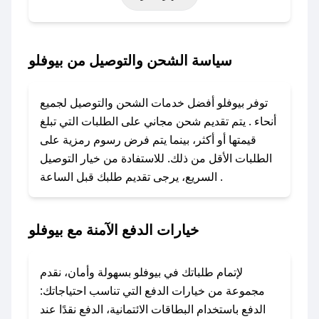
أخرى.
### كيف تحصل على كود خصم من بيوفلو؟
سياسة الشحن والتوصيل من بيوفلو
باستخدام تطبيق صحصح، يمكنك العثور بسهولة على
كود خصم بيوفلو. وفي حال عدم توفر الكوبون،
توفر بيوفلو أفضل خدمات الشحن والتوصيل لجميع
تواصل معنا عبر تويتر أو البريد الإلكتروني لإضافته
أنحاء . يتم تقديم شحن مجاني على الطلبات التي تبلغ
بسرعة.
قيمتها أو أكثر، بينما يتم فرض رسوم رمزية على
الطلبات الأقل من ذلك. للاستفادة من خيار التوصيل
### كيفية استخدام كود خصم بيوفلو؟
السريع، يرجى تقديم طلبك قبل الساعة .
1. انسخ كود الخصم من تطبيق صحصح.
2. الصقه في خانة الدفع عند التسوق من بيوفلو.
خيارات الدفع الآمنة مع بيوفلو
### ماذا أفعل إذا لم يعمل كود الخصم؟
لا تقلق! يمكنك التواصل مع فريق دعم صحصح عبر
الرسائل الخاصة على تويتر أو البريد الإلكتروني،
لإتمام طلباتك في بيوفلو بسهولة وأمان، نقدم
وسنقوم بحل المشكلة في أسرع وقت ممكن.
مجموعة من خيارات الدفع التي تناسب احتياجاتك:
الدفع باستخدام البطاقات الائتمانية، الدفع نقدًا عند