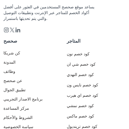
يساعد موقع صحصح المستخدمين في العثور على أفضل
أكواد الخصم للمتاجر عبر الإنترنت وتطبيقات التوصيل
والتي يتم تحديثها باستمرار.
المتاجر
صحصح
كن شريكا
كود خصم نون
المدونة
كود خصم شي ان
وظائف
كود خصم النهدي
عن صحصح
كود خصم نايس ون
تطبيق الجوال
كود خصم اي هيرب
برنامج الاصدار التجريبي
كود خصم نمشي
مركز المساعدة
كود خصم ماكس
الشروط والأحكام
كود خصم ترينديول
سياسة الخصوصية