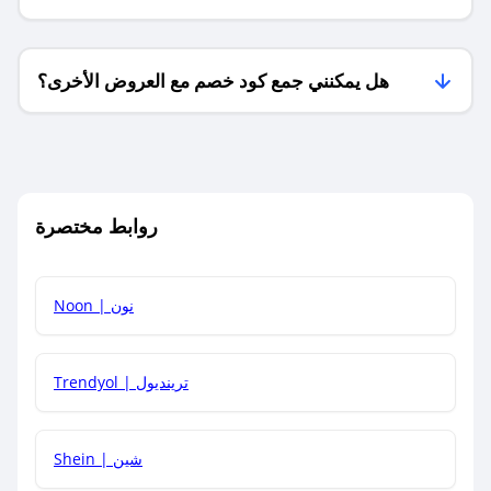
فقط؟
هل يمكنني جمع كود خصم مع العروض الأخرى؟
ما معنى كود خصم ؟
روابط مختصرة
كيف يمكنك استخدام كود الخصم؟
Noon | نون
كيف أحصل على أحدث أكواد الخصم والعروض للمتاجر؟
Trendyol | ترينديول
كم مدة صلاحية كود الخصم؟
Shein | شين