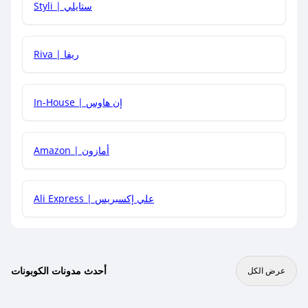
Styli | ستايلي
هل يمكنني جمع كود خصم مع العروض الأخرى؟
Riva | ريفا
In-House | إن هاوس
Amazon | أمازون
Ali Express | علي إكسبريس
أحدث مدونات الكوبونات
عرض الكل