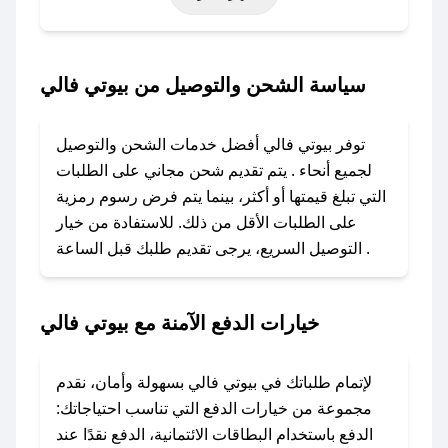
خاصة أخرى.
### كيف تحصل على كود خصم من بيوتي فالي؟
سياسة الشحن والتوصيل من بيوتي فالي
باستخدام تطبيق صحصح، يمكنك العثور بسهولة على
كود خصم بيوتي فالي. وفي حال عدم توفر الكوبون،
توفر بيوتي فالي أفضل خدمات الشحن والتوصيل
تواصل معنا عبر تويتر أو البريد الإلكتروني لإضافته
لجميع أنحاء . يتم تقديم شحن مجاني على الطلبات
بسرعة.
التي تبلغ قيمتها أو أكثر، بينما يتم فرض رسوم رمزية
على الطلبات الأقل من ذلك. للاستفادة من خيار
### كيفية استخدام كود خصم بيوتي فالي؟
التوصيل السريع، يرجى تقديم طلبك قبل الساعة .
1. انسخ كود الخصم من تطبيق صحصح.
2. الصقه في خانة الدفع عند التسوق من بيوتي فالي.
خيارات الدفع الآمنة مع بيوتي فالي
### ماذا أفعل إذا لم يعمل كود الخصم؟
لا تقلق! يمكنك التواصل مع فريق دعم صحصح عبر
الرسائل الخاصة على تويتر أو البريد الإلكتروني،
لإتمام طلباتك في بيوتي فالي بسهولة وأمان، نقدم
وسنقوم بحل المشكلة في أسرع وقت ممكن.
مجموعة من خيارات الدفع التي تناسب احتياجاتك:
الدفع باستخدام البطاقات الائتمانية، الدفع نقدًا عند