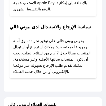
### ماذا أفعل إذا لم أجد كود خصم لمتجري
الاستلام، خدمة Apple Pay، بالإضافة إلى إمكانية
الدفع بالتقسيط الشهري.
المفضل؟
في حال عدم توفر كوبونات لمتجرك المفضل، يمكنك
مراسلتنا مباشرة وسنعمل على توفير الكوبونات في
سياسة الإرجاع والاستبدال لدى بيوتي فالي
أسرع وقت ممكن.
### كيف تحصل على كوبونات خصم حصرية من
يحرص بيوتي فالي على توفير تجربة تسوق آمنة
بيوتي فالي؟
ومريحة لعملائه، حيث يمكنك استرجاع أو استبدال
للحصول على كوبونات وخصومات حصرية، قم بما
المنتجات مجانًا خلال 7 أيام من استلام الطلب. يجب
يلي:
أن تكون المنتجات بحالتها الأصلية وغير مستخدمة.
- اضغط على أيقونة متابعة لمتجر بيوتي فالي في
يمكنك تقديم طلب الإرجاع بسهولة عبر موقعنا
تطبيق صحصح.
الإلكتروني أو من خلال خدمة العملاء.
- تابع حسابنا الرسمي على تويتر وقم بتفعيل زر
التنبيهات.
- قم بتفعيل إشعارات تطبيق صحصح ليصلك كل
جديد.
تقييمات العملاء لـ بيوتي فالي