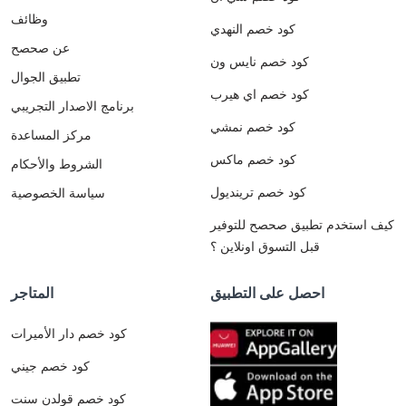
وظائف
كود خصم النهدي
عن صحصح
كود خصم نايس ون
تطبيق الجوال
كود خصم اي هيرب
برنامج الاصدار التجريبي
كود خصم نمشي
مركز المساعدة
كود خصم ماكس
الشروط والأحكام
كود خصم ترينديول
سياسة الخصوصية
كيف استخدم تطبيق صحصح للتوفير
قبل التسوق اونلاين ؟
احصل على التطبيق
المتاجر
كود خصم دار الأميرات
كود خصم جيني
كود خصم قولدن سنت