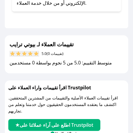
- اضغط على أيقونة متابعة لمتجر بيوتي ترايب في
الإلكتروني أو من خلال خدمة العملاء.
تطبيق صحصح.
- تابع حسابنا الرسمي على تويتر وقم بتفعيل زر
التنبيهات.
- قم بتفعيل إشعارات تطبيق صحصح ليصلك كل
جديد.
تقييمات العملاء لـ بيوتي ترايب
(0 تقييمات)
5.0
مع صحصح، تسوق بذكاء ووفّر على كل مشترياتك مع
متوسط التقييم: 5.0 من 5 نجوم بواسطة 0 مستخدمين
كوبونات خصم حصرية من بيوتي ترايب!
اقرأ تقييمات واراء العملاء على Trustpilot
اقرأ تقييمات العملاء الأصلية والتقييمات من المشترين المتحققين.
اكتشف ما يعتقده المستخدمون الحقيقيون حول خدمتنا وتعلم من
تجاربهم.
اطلع على آراء عملائنا على Trustpilot