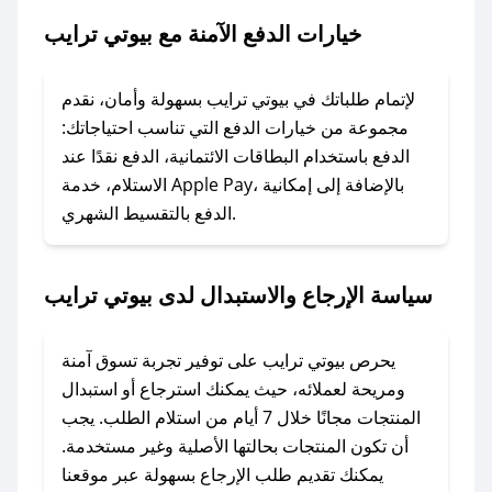
ترايب.
خيارات الدفع الآمنة مع بيوتي ترايب
### ماذا أفعل إذا لم يعمل كود الخصم؟
لا تقلق! يمكنك التواصل مع فريق دعم صحصح عبر
لإتمام طلباتك في بيوتي ترايب بسهولة وأمان، نقدم
الرسائل الخاصة على تويتر أو البريد الإلكتروني،
مجموعة من خيارات الدفع التي تناسب احتياجاتك:
وسنقوم بحل المشكلة في أسرع وقت ممكن.
الدفع باستخدام البطاقات الائتمانية، الدفع نقدًا عند
الاستلام، خدمة Apple Pay، بالإضافة إلى إمكانية
الدفع بالتقسيط الشهري.
### ماذا أفعل إذا لم أجد كود خصم لمتجري
المفضل؟
في حال عدم توفر كوبونات لمتجرك المفضل، يمكنك
سياسة الإرجاع والاستبدال لدى بيوتي ترايب
مراسلتنا مباشرة وسنعمل على توفير الكوبونات في
أسرع وقت ممكن.
يحرص بيوتي ترايب على توفير تجربة تسوق آمنة
### كيف تحصل على كوبونات خصم حصرية من
ومريحة لعملائه، حيث يمكنك استرجاع أو استبدال
بيوتي ترايب؟
المنتجات مجانًا خلال 7 أيام من استلام الطلب. يجب
للحصول على كوبونات وخصومات حصرية، قم بما
أن تكون المنتجات بحالتها الأصلية وغير مستخدمة.
يلي:
يمكنك تقديم طلب الإرجاع بسهولة عبر موقعنا