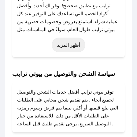
ترايب مع تطبيق صحصح! نوفر لك أحدث وأفضل
أكواد الخصم التي تساعدك على التوفير عند كل
عملية شراء. استمتع بعروض وخصومات حصرية من
بيوتي ترايب طوال العام، سواءً في المناسبات مثل
عيد الفطر، عيد الأضحى، الجمعة البيضاء (شهر
أظهر المزيد
نوفمبر)، رمضان، اليوم الوطني، يوم التأسيس، أو
حتى عروض خاصة أخرى.
### كيف تحصل على كود خصم من بيوتي ترايب؟
سياسة الشحن والتوصيل من بيوتي ترايب
باستخدام تطبيق صحصح، يمكنك العثور بسهولة على
كود خصم بيوتي ترايب. وفي حال عدم توفر الكوبون،
توفر بيوتي ترايب أفضل خدمات الشحن والتوصيل
تواصل معنا عبر تويتر أو البريد الإلكتروني لإضافته
لجميع أنحاء . يتم تقديم شحن مجاني على الطلبات
بسرعة.
التي تبلغ قيمتها أو أكثر، بينما يتم فرض رسوم رمزية
على الطلبات الأقل من ذلك. للاستفادة من خيار
### كيفية استخدام كود خصم بيوتي ترايب؟
التوصيل السريع، يرجى تقديم طلبك قبل الساعة .
1. انسخ كود الخصم من تطبيق صحصح.
2. الصقه في خانة الدفع عند التسوق من بيوتي