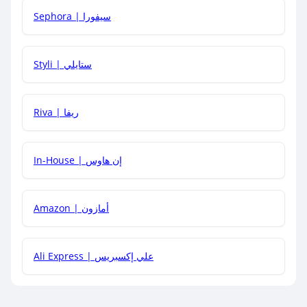
Sephora | سيفورا
هل يمكنني استخدام كود خصم على منتجات معينة فقط؟
Styli | ستايلي
هل يمكنني جمع كود خصم مع العروض الأخرى؟
Riva | ريفا
In-House | إن هاوس
Amazon | أمازون
Ali Express | علي إكسبريس