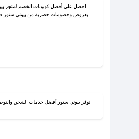
احصل على أفضل كوبونات الخصم لمتجر بيوت
بعروض وخصومات حصرية من بيوتي ستور طوال ا
باستخدام تطبيق صحصح، يمكنك العثور بسهول
توفر بيوتي ستور أفضل خدمات الشحن والتوصيل 
لا تقلق! يمكنك التواص
في 