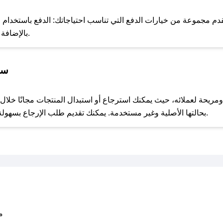
للحص
م مجموعة من خيارات الدفع التي تناسب احتياجاتك: الدفع باستخدام البطا
Apple Pay، بالإضافة إلى إمكانية الدفع بالتقسيط الشهري.
سي
مع صحصح، تسوق بذكاء ووفّر على كل مشترياتك مع كوبونات خصم حصرية من بيوتي ستور!
بحالتها الأصلية وغير مستخدمة. يمكنك تقديم طلب الإرجاع بسهولة عبر موقعنا الإلكتروني أو من خلال خدمة العملاء.
متو