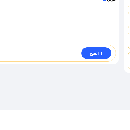
M
نسخ