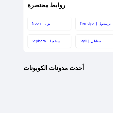
روابط مختصرة
كيف يمكنك استخدام كود الخصم؟
Trendyol | ترينديول
Noon | نون
 أحدث أكواد الخصم والعروض للمتاجر؟
Styli | ستايلي
Sephora | سيفورا
كم مدة صلاحية كود الخصم؟
أحدث مدونات الكوبونات
 توصيل مجاني أو بدون رسوم الشحن ؟
كنني معرفة إذا كان كود الخصم لا يعمل؟