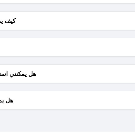
كيف يم
هل يمكنني است
هل يم