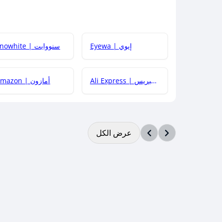
Eyewa | إيوي
Snowhite | سنووايت
Ali Express | علي إكسبريس
Amazon | أمازون
عرض الكل