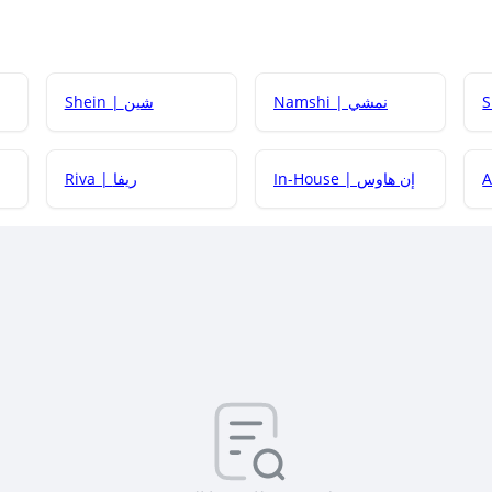
Namshi | نمشي
Shein | شين
كيف أحصل على
In-House | إن هاوس
Riva | ريفا
كيف أحصل على
كيف يم