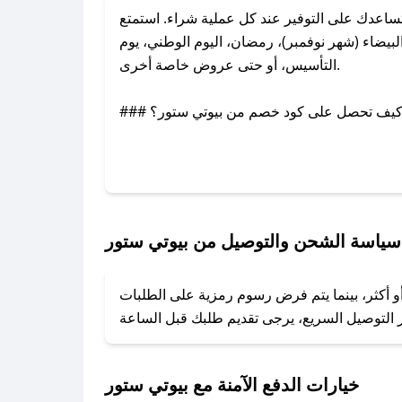
اعدك على التوفير عند كل عملية شراء. استمتع
يضاء (شهر نوفمبر)، رمضان، اليوم الوطني، يوم
التأسيس، أو حتى عروض خاصة أخرى.
### كيف تحصل على كود خصم من بيوتي ستور؟
بر تويتر أو البريد الإلكتروني لإضافته بسرعة.
### كيفية استخدام كود خصم بيوتي ستور؟
1. انسخ كود الخصم من تطبيق صحصح.
2. الصقه في خانة الدفع عند التسوق من بيوتي ستور.
سياسة الشحن والتوصيل من بيوتي ستور
### ماذا أفعل إذا لم يعمل كود الخصم؟
و أكثر، بينما يتم فرض رسوم رمزية على الطلبات
تروني، وسنقوم بحل المشكلة في أسرع وقت ممكن.
### ماذا أفعل إذا لم أجد كود خصم لمتجري المفضل؟
نعمل على توفير الكوبونات في أسرع وقت ممكن.
خيارات الدفع الآمنة مع بيوتي ستور