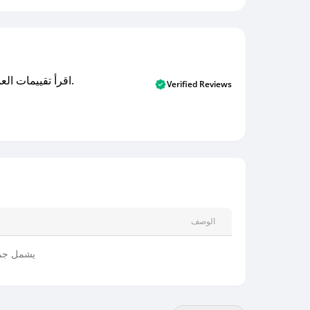
اقرأ تقييمات العملاء الأصلية والتقييمات من المشترين المتحققين. اكتشف ما يعتقده المستخدمون الحقيقيون حول خدمتنا وتعلم من تجاربهم.
Verified Reviews
الوصف
يشمل جمي