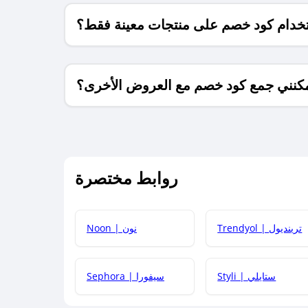
خدام كود خصم على منتجات معينة فقط؟
كنني جمع كود خصم مع العروض الأخرى؟
ما معنى كود خصم ؟
روابط مختصرة
كيف يمكنك استخدام كود الخصم؟
Trendyol | ترينديول
Noon | نون
 أحدث أكواد الخصم والعروض للمتاجر؟
Styli | ستايلي
Sephora | سيفورا