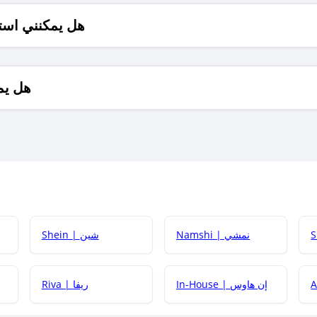
هل يمكنني است
هل يم
Namshi | نمشي
Shein | شين
كيف أحصل على
In-House | إن هاوس
Riva | ريفا