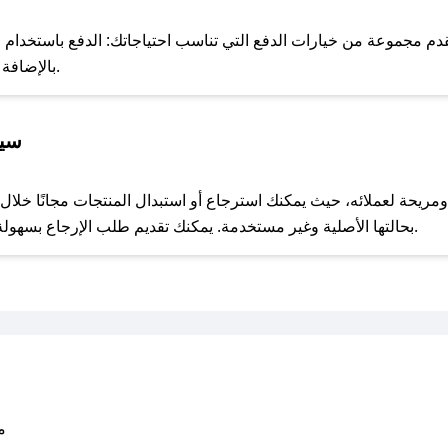
للحص
م مجموعة من خيارات الدفع التي تناسب احتياجاتك: الدفع باستخدام البطا
Apple Pay، بالإضافة إلى إمكانية الدفع بالتقسيط الشهري.
سيا
مع صحصح، تسوق بذكاء ووفّر على كل مشترياتك مع كوبونات خصم حصرية من سلة الجمال!
بحالتها الأصلية وغير مستخدمة. يمكنك تقديم طلب الإرجاع بسهولة عبر موقعنا الإلكتروني أو من خلال خدمة العملاء.
متو