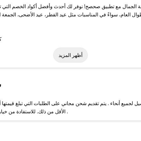
الجمال مع تطبيق صحصح! نوفر لك أحدث وأفضل أكواد الخصم التي تس
لعام، سواءً في المناسبات مثل عيد الفطر، عيد الأضحى، الجمعة الب
ة على كود خصم سلة الجمال. وفي حال عدم توفر الكوبون، تواصل معنا ع
أظهر المزيد
س
لجميع أنحاء . يتم تقديم شحن مجاني على الطلبات التي تبلغ قيمتها أ
ل مع فريق دعم صحصح عبر الرسائل الخاصة على تويتر أو البريد الإلك
الأقل من ذلك. للاستفادة من خيار التوصيل السريع، يرجى تقديم طلبك قبل الساعة .
حال عدم توفر كوبونات لمتجرك المفضل، يمكنك مراسلتنا مباشرة وس