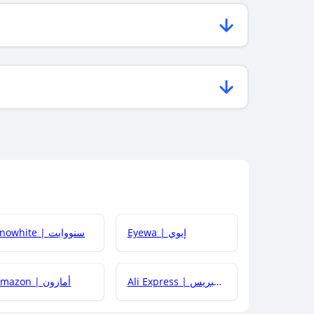
Eyewa | إيوي
Snowhite | سنووايت
Ali Express | علي إكسبريس
Amazon | أمازون