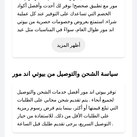
مور مع تطبيق صحصح! نوفر لك أحدث وأفضل أكواد
الخصم التي تساعدك على التوفير عند كل عملية
شراء. استمتع بعروض وخصومات حصرية من بيوتي
اند مور طوال العام، سواءً في المناسبات مثل عيد
الفطر، عيد الأضحى، الجمعة البيضاء (شهر نوفمبر)،
أظهر المزيد
رمضان، اليوم الوطني، يوم التأسيس، أو حتى عروض
خاصة أخرى.
### كيف تحصل على كود خصم من بيوتي اند مور؟
سياسة الشحن والتوصيل من بيوتي اند مور
باستخدام تطبيق صحصح، يمكنك العثور بسهولة على
كود خصم بيوتي اند مور. وفي حال عدم توفر
توفر بيوتي اند مور أفضل خدمات الشحن والتوصيل
الكوبون، تواصل معنا عبر تويتر أو البريد الإلكتروني
لجميع أنحاء . يتم تقديم شحن مجاني على الطلبات
لإضافته بسرعة.
التي تبلغ قيمتها أو أكثر، بينما يتم فرض رسوم رمزية
على الطلبات الأقل من ذلك. للاستفادة من خيار
### كيفية استخدام كود خصم بيوتي اند مور؟
التوصيل السريع، يرجى تقديم طلبك قبل الساعة .
1. انسخ كود الخصم من تطبيق صحصح.
2. الصقه في خانة الدفع عند التسوق من بيوتي اند