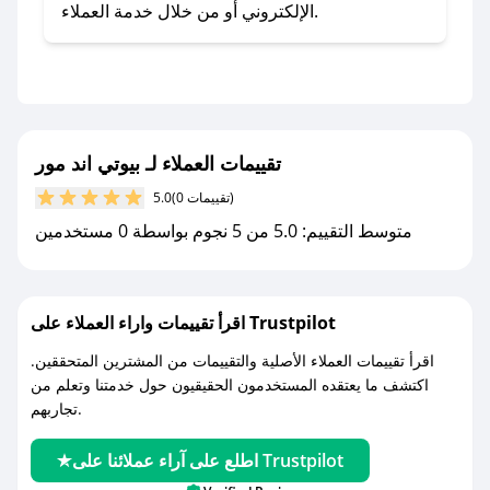
- اضغط على أيقونة متابعة لمتجر بيوتي اند مور في
الإلكتروني أو من خلال خدمة العملاء.
تطبيق صحصح.
- تابع حسابنا الرسمي على تويتر وقم بتفعيل زر
التنبيهات.
- قم بتفعيل إشعارات تطبيق صحصح ليصلك كل
جديد.
تقييمات العملاء لـ بيوتي اند مور
(0 تقييمات)
5.0
مع صحصح، تسوق بذكاء ووفّر على كل مشترياتك مع
متوسط التقييم: 5.0 من 5 نجوم بواسطة 0 مستخدمين
كوبونات خصم حصرية من بيوتي اند مور!
اقرأ تقييمات واراء العملاء على Trustpilot
اقرأ تقييمات العملاء الأصلية والتقييمات من المشترين المتحققين.
اكتشف ما يعتقده المستخدمون الحقيقيون حول خدمتنا وتعلم من
تجاربهم.
اطلع على آراء عملائنا على Trustpilot