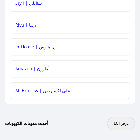
Styli | ستايلي
هل يمكنني جمع كود خصم مع العروض الأخرى؟
Riva | ريفا
In-House | إن هاوس
Amazon | أمازون
Ali Express | علي إكسبريس
أحدث مدونات الكوبونات
عرض الكل