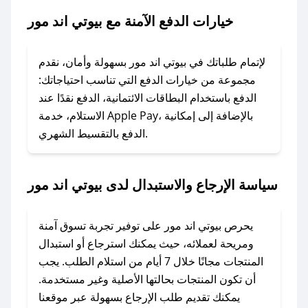
مور.
خيارات الدفع الآمنة مع بيوتي اند مور
### ماذا أفعل إذا لم يعمل كود الخصم؟
لا تقلق! يمكنك التواصل مع فريق دعم صحصح عبر
لإتمام طلباتك في بيوتي اند مور بسهولة وأمان، نقدم
الرسائل الخاصة على تويتر أو البريد الإلكتروني،
مجموعة من خيارات الدفع التي تناسب احتياجاتك:
وسنقوم بحل المشكلة في أسرع وقت ممكن.
الدفع باستخدام البطاقات الائتمانية، الدفع نقدًا عند
الاستلام، خدمة Apple Pay، بالإضافة إلى إمكانية
الدفع بالتقسيط الشهري.
### ماذا أفعل إذا لم أجد كود خصم لمتجري
المفضل؟
في حال عدم توفر كوبونات لمتجرك المفضل، يمكنك
سياسة الإرجاع والاستبدال لدى بيوتي اند مور
مراسلتنا مباشرة وسنعمل على توفير الكوبونات في
أسرع وقت ممكن.
يحرص بيوتي اند مور على توفير تجربة تسوق آمنة
### كيف تحصل على كوبونات خصم حصرية من
ومريحة لعملائه، حيث يمكنك استرجاع أو استبدال
بيوتي اند مور؟
المنتجات مجانًا خلال 7 أيام من استلام الطلب. يجب
للحصول على كوبونات وخصومات حصرية، قم بما
أن تكون المنتجات بحالتها الأصلية وغير مستخدمة.
يلي:
يمكنك تقديم طلب الإرجاع بسهولة عبر موقعنا