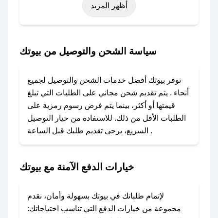
أظهر المزيد
اليوم الوطني، يوم التأسيس، أو حتى عروض خاصة
أخرى.
### كيف تحصل على كود خصم من بيوتك؟
سياسة الشحن والتوصيل من بيوتك
باستخدام تطبيق صحصح، يمكنك العثور بسهولة على
كود خصم بيوتك. وفي حال عدم توفر الكوبون،
توفر بيوتك أفضل خدمات الشحن والتوصيل لجميع
تواصل معنا عبر تويتر أو البريد الإلكتروني لإضافته
أنحاء . يتم تقديم شحن مجاني على الطلبات التي تبلغ
بسرعة.
قيمتها أو أكثر، بينما يتم فرض رسوم رمزية على
الطلبات الأقل من ذلك. للاستفادة من خيار التوصيل
### كيفية استخدام كود خصم بيوتك؟
السريع، يرجى تقديم طلبك قبل الساعة .
1. انسخ كود الخصم من تطبيق صحصح.
2. الصقه في خانة الدفع عند التسوق من بيوتك.
خيارات الدفع الآمنة مع بيوتك
### ماذا أفعل إذا لم يعمل كود الخصم؟
لا تقلق! يمكنك التواصل مع فريق دعم صحصح عبر
الرسائل الخاصة على تويتر أو البريد الإلكتروني،
لإتمام طلباتك في بيوتك بسهولة وأمان، نقدم
وسنقوم بحل المشكلة في أسرع وقت ممكن.
مجموعة من خيارات الدفع التي تناسب احتياجاتك: