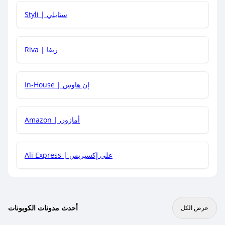
هل يمكنني استخدام كود خصم على منتجات معينة فقط؟
Styli | ستايلي
هل يمكنني جمع كود خصم مع العروض الأخرى؟
Riva | ريفا
In-House | إن هاوس
Amazon | أمازون
Ali Express | علي إكسبريس
أحدث مدونات الكوبونات
عرض الكل