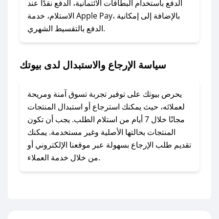
الدفع باستخدام البطاقات الائتمانية، الدفع نقدًا عند
### ماذا أفعل إذا لم أجد كود خصم لمتجري
الاستلام، خدمة Apple Pay، بالإضافة إلى إمكانية
الدفع بالتقسيط الشهري.
المفضل؟
في حال عدم توفر كوبونات لمتجرك المفضل، يمكنك
مراسلتنا مباشرة وسنعمل على توفير الكوبونات في
سياسة الإرجاع والاستبدال لدى بيوتك
أسرع وقت ممكن.
### كيف تحصل على كوبونات خصم حصرية من
يحرص بيوتك على توفير تجربة تسوق آمنة ومريحة
بيوتك؟
لعملائه، حيث يمكنك استرجاع أو استبدال المنتجات
للحصول على كوبونات وخصومات حصرية، قم بما
مجانًا خلال 7 أيام من استلام الطلب. يجب أن تكون
يلي:
المنتجات بحالتها الأصلية وغير مستخدمة. يمكنك
- اضغط على أيقونة متابعة لمتجر بيوتك في تطبيق
تقديم طلب الإرجاع بسهولة عبر موقعنا الإلكتروني أو
صحصح.
من خلال خدمة العملاء.
- تابع حسابنا الرسمي على تويتر وقم بتفعيل زر
التنبيهات.
- قم بتفعيل إشعارات تطبيق صحصح ليصلك كل
جديد.