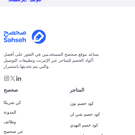
يساعد موقع صحصح المستخدمين في العثور على أفضل
أكواد الخصم للمتاجر عبر الإنترنت وتطبيقات التوصيل
والتي يتم تحديثها باستمرار.
المتاجر
صحصح
كن شريكا
كود خصم نون
المدونة
كود خصم شي ان
وظائف
كود خصم النهدي
عن صحصح