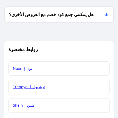
هل يمكنني جمع كود خصم مع العروض الأخرى؟
ما معنى كود خصم ؟
روابط مختصرة
كيف يمكنك استخدام كود الخصم؟
Noon | نون
كيف أحصل على أحدث أكواد الخصم والعروض للمتاجر؟
Trendyol | ترينديول
كم مدة صلاحية كود الخصم؟
Shein | شين