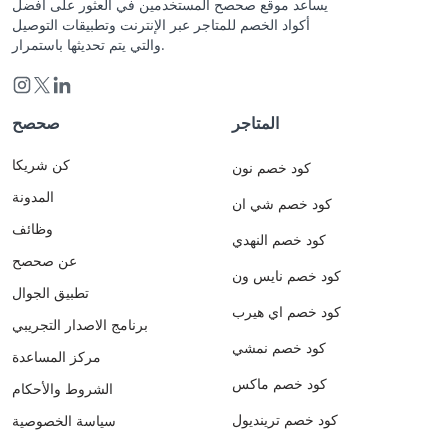
يساعد موقع صحصح المستخدمين في العثور على أفضل
أكواد الخصم للمتاجر عبر الإنترنت وتطبيقات التوصيل
والتي يتم تحديثها باستمرار.
المتاجر
صحصح
كن شريكا
كود خصم نون
المدونة
كود خصم شي ان
وظائف
كود خصم النهدي
عن صحصح
كود خصم نايس ون
تطبيق الجوال
كود خصم اي هيرب
برنامج الاصدار التجريبي
كود خصم نمشي
مركز المساعدة
كود خصم ماكس
الشروط والأحكام
كود خصم ترينديول
سياسة الخصوصية