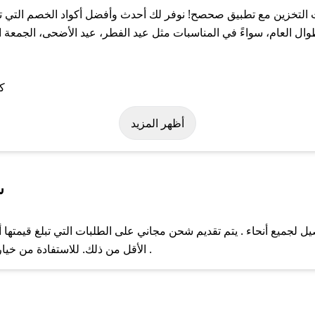
لتخزين مع تطبيق صحصح! نوفر لك أحدث وأفضل أكواد الخصم التي تس
لعام، سواءً في المناسبات مثل عيد الفطر، عيد الأضحى، الجمعة الب
 على كود خصم بيت التخزين. وفي حال عدم توفر الكوبون، تواصل معنا ع
أظهر المزيد
س
لجميع أنحاء . يتم تقديم شحن مجاني على الطلبات التي تبلغ قيمتها أ
ل مع فريق دعم صحصح عبر الرسائل الخاصة على تويتر أو البريد الإلك
الأقل من ذلك. للاستفادة من خيار التوصيل السريع، يرجى تقديم طلبك قبل الساعة .
حال عدم توفر كوبونات لمتجرك المفضل، يمكنك مراسلتنا مباشرة وس