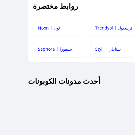
روابط مختصرة
كيف يمكنك استخدام كود الخصم؟
Trendyol | ترينديول
Noon | نون
 أحدث أكواد الخصم والعروض للمتاجر؟
Styli | ستايلي
Sephora | سيفورا
كم مدة صلاحية كود الخصم؟
أحدث مدونات الكوبونات
 توصيل مجاني أو بدون رسوم الشحن ؟
كنني معرفة إذا كان كود الخصم لا يعمل؟