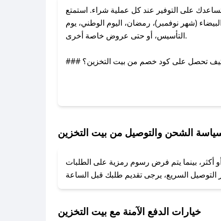
اعدك على التوفير عند كل عملية شراء. استمتع
يضاء (شهر نوفمبر)، رمضان، اليوم الوطني، يوم
التأسيس، أو حتى عروض خاصة أخرى.
### كيف تحصل على كود خصم من بيت التخزين؟
بر تويتر أو البريد الإلكتروني لإضافته بسرعة.
### كيفية استخدام كود خصم بيت التخزين؟
1. انسخ كود الخصم من تطبيق صحصح.
2. الصقه في خانة الدفع عند التسوق من بيت التخزين.
ياسة الشحن والتوصيل من بيت التخزين
### ماذا أفعل إذا لم يعمل كود الخصم؟
و أكثر، بينما يتم فرض رسوم رمزية على الطلبات
تروني، وسنقوم بحل المشكلة في أسرع وقت ممكن.
### ماذا أفعل إذا لم أجد كود خصم لمتجري المفضل؟
نعمل على توفير الكوبونات في أسرع وقت ممكن.
خيارات الدفع الآمنة مع بيت التخزين