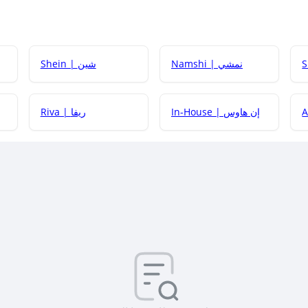
Namshi | نمشي
Shein | شين
كيف أحصل على
In-House | إن هاوس
Riva | ريفا
كيف أحصل على
كيف يم