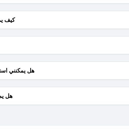
كيف يم
هل يمكنني است
هل يم