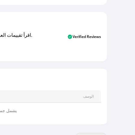
اقرأ تقييمات العملاء الأصلية والتقييمات من المشترين المتحققين. اكتشف ما يعتقده المستخدمون الحقيقيون حول خدمتنا وتعلم من تجاربهم.
Verified Reviews
الوصف
يشمل جميع