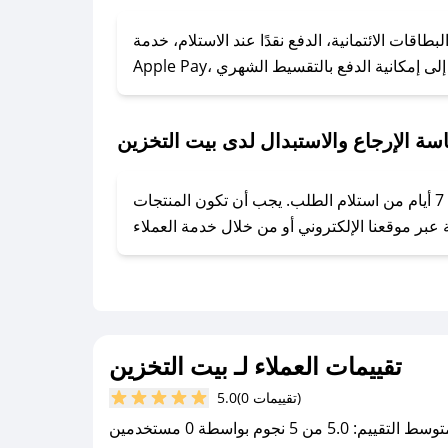
### كيف تحصل على كوبونات خصم حصرية من بيت التخزين؟
ول على كوبونات وخصومات حصرية، قم بما يلي:
قات الائتمانية، الدفع نقدًا عند الاستلام، خدمة
- اضغط على أيقونة متابعة لمتجر بيت التخزين في تطبيق صحصح.
- تابع حسابنا الرسمي على تويتر وقم بتفعيل زر التنبيهات.
- قم بتفعيل إشعارات تطبيق صحصح ليصلك كل جديد.
سة الإرجاع والاستبدال لدى بيت التخزين
يحرص بيت التخزين على توفير تجربة تسوق آمنة ومريحة لعملائه، حيث يمكنك استرجاع أو استبدال المنتجات مجانًا خلال 7 أيام من استلام الطلب. يجب أن تكون المنتجات
تقييمات العملاء لـ بيت التخزين
(0 تقييمات)
5.0
سط التقييم: 5.0 من 5 نجوم بواسطة 0 مستخدمين