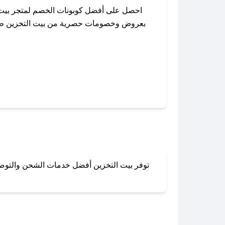
احصل على أفضل كوبونات الخصم لمتجر بيت ا
بعروض وخصومات حصرية من بيت التخزين طوال ا
باستخدام تطبيق صحصح، يمكنك العثور بسهولة
توفر بيت التخزين أفضل خدمات الشحن والتوصيل 
لا تقلق! يمكنك التواص
في 