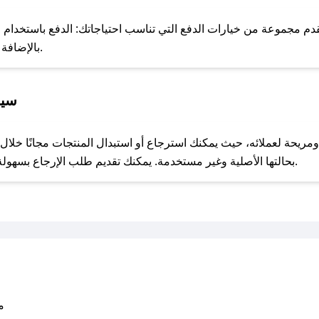
للحص
م مجموعة من خيارات الدفع التي تناسب احتياجاتك: الدفع باستخدام البطا
Apple Pay، بالإضافة إلى إمكانية الدفع بالتقسيط الشهري.
سيا
مع صحصح، تسوق بذكاء ووفّر على كل مشترياتك مع كوبونات خصم حصرية من بيت التخزين!
بحالتها الأصلية وغير مستخدمة. يمكنك تقديم طلب الإرجاع بسهولة عبر موقعنا الإلكتروني أو من خلال خدمة العملاء.
متو