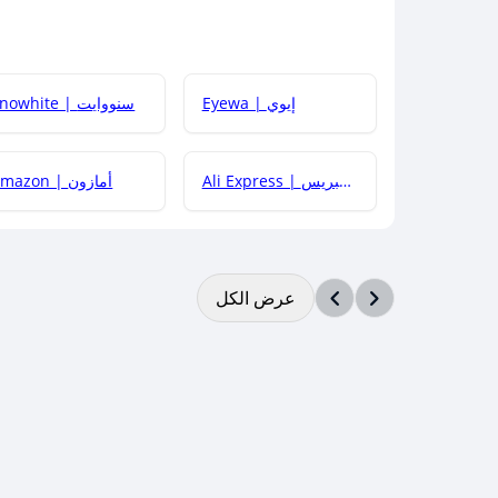
Eyewa | إيوي
Snowhite | سنووايت
Ali Express | علي إكسبريس
Amazon | أمازون
عرض الكل