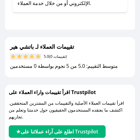
تطبيق صحصح.
الإلكتروني أو من خلال خدمة العملاء.
- تابع حسابنا الرسمي على تويتر وقم بتفعيل زر
التنبيهات.
- قم بتفعيل إشعارات تطبيق صحصح ليصلك كل
جديد.
تقييمات العملاء لـ باتشي هير
مع صحصح، تسوق بذكاء ووفّر على كل مشترياتك مع
(0 تقييمات)
5.0
كوبونات خصم حصرية من باتشي هير!
متوسط التقييم: 5.0 من 5 نجوم بواسطة 0 مستخدمين
اقرأ تقييمات واراء العملاء على Trustpilot
اقرأ تقييمات العملاء الأصلية والتقييمات من المشترين المتحققين.
اكتشف ما يعتقده المستخدمون الحقيقيون حول خدمتنا وتعلم من
تجاربهم.
اطلع على آراء عملائنا على Trustpilot