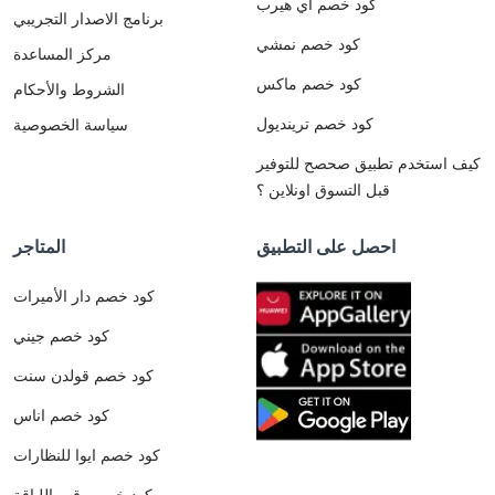
كود خصم اي هيرب
برنامج الاصدار التجريبي
كود خصم نمشي
مركز المساعدة
كود خصم ماكس
الشروط والأحكام
كود خصم ترينديول
سياسة الخصوصية
كيف استخدم تطبيق صحصح للتوفير
قبل التسوق اونلاين ؟
احصل على التطبيق
المتاجر
كود خصم دار الأميرات
كود خصم جيني
كود خصم قولدن سنت
كود خصم اناس
كود خصم ايوا للنظارات
كود خصم وقت اللياقة