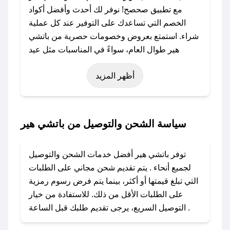
مع تطبيق صحصح! نوفر لك أحدث وأفضل أكواد
الخصم التي تساعدك على التوفير عند كل عملية
شراء. استمتع بعروض وخصومات حصرية من باتشي
هير طوال العام، سواءً في المناسبات مثل عيد
الفطر، عيد الأضحى، الجمعة البيضاء (شهر نوفمبر)،
أظهر المزيد
رمضان، اليوم الوطني، يوم التأسيس، أو حتى عروض
خاصة أخرى.
### كيف تحصل على كود خصم من باتشي هير؟
سياسة الشحن والتوصيل من باتشي هير
باستخدام تطبيق صحصح، يمكنك العثور بسهولة على
كود خصم باتشي هير. وفي حال عدم توفر الكوبون،
توفر باتشي هير أفضل خدمات الشحن والتوصيل
تواصل معنا عبر تويتر أو البريد الإلكتروني لإضافته
لجميع أنحاء . يتم تقديم شحن مجاني على الطلبات
بسرعة.
التي تبلغ قيمتها أو أكثر، بينما يتم فرض رسوم رمزية
على الطلبات الأقل من ذلك. للاستفادة من خيار
### كيفية استخدام كود خصم باتشي هير؟
التوصيل السريع، يرجى تقديم طلبك قبل الساعة .
1. انسخ كود الخصم من تطبيق صحصح.
2. الصقه في خانة الدفع عند التسوق من باتشي هير.