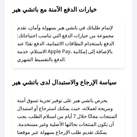
خيارات الدفع الآمنة مع باتشي هير
### ماذا أفعل إذا لم يعمل كود الخصم؟
لا تقلق! يمكنك التواصل مع فريق دعم صحصح عبر
الرسائل الخاصة على تويتر أو البريد الإلكتروني،
لإتمام طلباتك في باتشي هير بسهولة وأمان، نقدم
وسنقوم بحل المشكلة في أسرع وقت ممكن.
مجموعة من خيارات الدفع التي تناسب احتياجاتك:
الدفع باستخدام البطاقات الائتمانية، الدفع نقدًا عند
### ماذا أفعل إذا لم أجد كود خصم لمتجري
الاستلام، خدمة Apple Pay، بالإضافة إلى إمكانية
الدفع بالتقسيط الشهري.
المفضل؟
في حال عدم توفر كوبونات لمتجرك المفضل، يمكنك
مراسلتنا مباشرة وسنعمل على توفير الكوبونات في
سياسة الإرجاع والاستبدال لدى باتشي هير
أسرع وقت ممكن.
### كيف تحصل على كوبونات خصم حصرية من
يحرص باتشي هير على توفير تجربة تسوق آمنة
باتشي هير؟
ومريحة لعملائه، حيث يمكنك استرجاع أو استبدال
للحصول على كوبونات وخصومات حصرية، قم بما
المنتجات مجانًا خلال 7 أيام من استلام الطلب. يجب
يلي:
أن تكون المنتجات بحالتها الأصلية وغير مستخدمة.
- اضغط على أيقونة متابعة لمتجر باتشي هير في
يمكنك تقديم طلب الإرجاع بسهولة عبر موقعنا