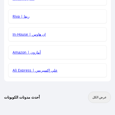
هل يمكنني جمع كود خصم مع العروض الأخرى؟
Riva | ريفا
In-House | إن هاوس
Amazon | أمازون
Ali Express | علي إكسبريس
أحدث مدونات الكوبونات
عرض الكل