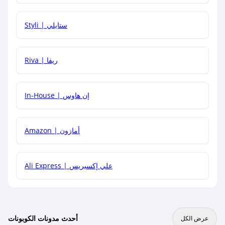
هل يمكنني استخدام كود خصم على منتجات معينة فقط؟
Styli | ستايلي
هل يمكنني جمع كود خصم مع العروض الأخرى؟
Riva | ريفا
In-House | إن هاوس
Amazon | أمازون
Ali Express | علي إكسبريس
أحدث مدونات الكوبونات
عرض الكل