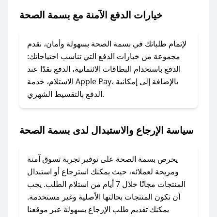
الصحة.
خيارات الدفع الآمنة مع بسمة الصحة
### ماذا أفعل إذا لم يعمل كود الخصم؟
لا تقلق! يمكنك التواصل مع فريق دعم صحصح عبر
لإتمام طلباتك في بسمة الصحة بسهولة وأمان، نقدم
الرسائل الخاصة على تويتر أو البريد الإلكتروني،
مجموعة من خيارات الدفع التي تناسب احتياجاتك:
وسنقوم بحل المشكلة في أسرع وقت ممكن.
الدفع باستخدام البطاقات الائتمانية، الدفع نقدًا عند
الاستلام، خدمة Apple Pay، بالإضافة إلى إمكانية
الدفع بالتقسيط الشهري.
### ماذا أفعل إذا لم أجد كود خصم لمتجري
المفضل؟
في حال عدم توفر كوبونات لمتجرك المفضل، يمكنك
سياسة الإرجاع والاستبدال لدى بسمة الصحة
مراسلتنا مباشرة وسنعمل على توفير الكوبونات في
أسرع وقت ممكن.
يحرص بسمة الصحة على توفير تجربة تسوق آمنة
### كيف تحصل على كوبونات خصم حصرية من
ومريحة لعملائه، حيث يمكنك استرجاع أو استبدال
بسمة الصحة؟
المنتجات مجانًا خلال 7 أيام من استلام الطلب. يجب
للحصول على كوبونات وخصومات حصرية، قم بما
أن تكون المنتجات بحالتها الأصلية وغير مستخدمة.
يلي:
يمكنك تقديم طلب الإرجاع بسهولة عبر موقعنا