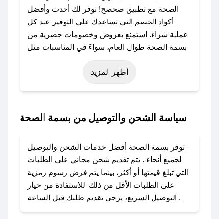
الصحة مع تطبيق صحصح! نوفر لك أحدث وأفضل
أكواد الخصم التي تساعدك على التوفير عند كل
عملية شراء. استمتع بعروض وخصومات حصرية من
بسمة الصحة طوال العام، سواءً في المناسبات مثل
عيد الفطر، عيد الأضحى، الجمعة البيضاء (شهر
أظهر المزيد
نوفمبر)، رمضان، اليوم الوطني، يوم التأسيس، أو
حتى عروض خاصة أخرى.
### كيف تحصل على كود خصم من بسمة الصحة؟
سياسة الشحن والتوصيل من بسمة الصحة
باستخدام تطبيق صحصح، يمكنك العثور بسهولة على
كود خصم بسمة الصحة. وفي حال عدم توفر
توفر بسمة الصحة أفضل خدمات الشحن والتوصيل
الكوبون، تواصل معنا عبر تويتر أو البريد الإلكتروني
لجميع أنحاء . يتم تقديم شحن مجاني على الطلبات
لإضافته بسرعة.
التي تبلغ قيمتها أو أكثر، بينما يتم فرض رسوم رمزية
على الطلبات الأقل من ذلك. للاستفادة من خيار
### كيفية استخدام كود خصم بسمة الصحة؟
التوصيل السريع، يرجى تقديم طلبك قبل الساعة .
1. انسخ كود الخصم من تطبيق صحصح.
2. الصقه في خانة الدفع عند التسوق من بسمة