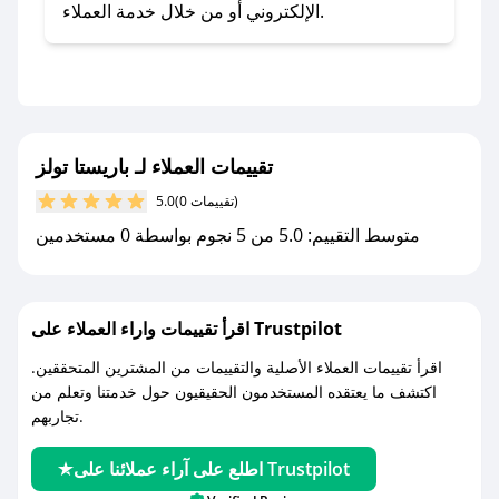
- اضغط على أيقونة متابعة لمتجر باريستا تولز في
الإلكتروني أو من خلال خدمة العملاء.
تطبيق صحصح.
- تابع حسابنا الرسمي على تويتر وقم بتفعيل زر
التنبيهات.
- قم بتفعيل إشعارات تطبيق صحصح ليصلك كل
جديد.
تقييمات العملاء لـ باريستا تولز
(0 تقييمات)
5.0
مع صحصح، تسوق بذكاء ووفّر على كل مشترياتك مع
متوسط التقييم: 5.0 من 5 نجوم بواسطة 0 مستخدمين
كوبونات خصم حصرية من باريستا تولز!
اقرأ تقييمات واراء العملاء على Trustpilot
اقرأ تقييمات العملاء الأصلية والتقييمات من المشترين المتحققين.
اكتشف ما يعتقده المستخدمون الحقيقيون حول خدمتنا وتعلم من
تجاربهم.
اطلع على آراء عملائنا على Trustpilot