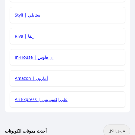
هل يمكنني استخدام كود خصم على منتجات معينة فقط؟
Styli | ستايلي
هل يمكنني جمع كود خصم مع العروض الأخرى؟
Riva | ريفا
In-House | إن هاوس
Amazon | أمازون
Ali Express | علي إكسبريس
أحدث مدونات الكوبونات
عرض الكل