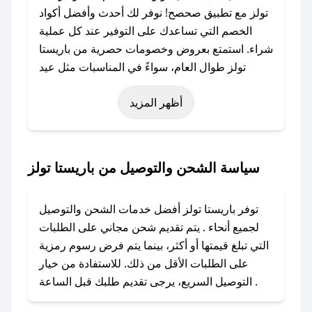
تولز مع تطبيق صحصح! نوفر لك أحدث وأفضل أكواد
الخصم التي تساعدك على التوفير عند كل عملية
شراء. استمتع بعروض وخصومات حصرية من باريستا
تولز طوال العام، سواءً في المناسبات مثل عيد
الفطر، عيد الأضحى، الجمعة البيضاء (شهر نوفمبر)،
أظهر المزيد
رمضان، اليوم الوطني، يوم التأسيس، أو حتى عروض
خاصة أخرى.
### كيف تحصل على كود خصم من باريستا تولز؟
سياسة الشحن والتوصيل من باريستا تولز
باستخدام تطبيق صحصح، يمكنك العثور بسهولة على
كود خصم باريستا تولز. وفي حال عدم توفر الكوبون،
توفر باريستا تولز أفضل خدمات الشحن والتوصيل
تواصل معنا عبر تويتر أو البريد الإلكتروني لإضافته
لجميع أنحاء . يتم تقديم شحن مجاني على الطلبات
بسرعة.
التي تبلغ قيمتها أو أكثر، بينما يتم فرض رسوم رمزية
على الطلبات الأقل من ذلك. للاستفادة من خيار
### كيفية استخدام كود خصم باريستا تولز؟
التوصيل السريع، يرجى تقديم طلبك قبل الساعة .
1. انسخ كود الخصم من تطبيق صحصح.
2. الصقه في خانة الدفع عند التسوق من باريستا