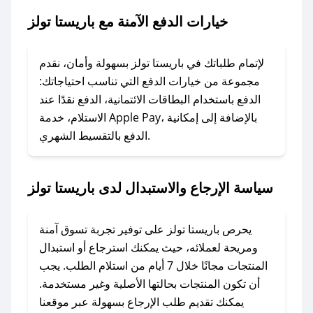
تولز.
خيارات الدفع الآمنة مع باريستا تولز
### ماذا أفعل إذا لم يعمل كود الخصم؟
لا تقلق! يمكنك التواصل مع فريق دعم صحصح عبر
لإتمام طلباتك في باريستا تولز بسهولة وأمان، نقدم
الرسائل الخاصة على تويتر أو البريد الإلكتروني،
مجموعة من خيارات الدفع التي تناسب احتياجاتك:
وسنقوم بحل المشكلة في أسرع وقت ممكن.
الدفع باستخدام البطاقات الائتمانية، الدفع نقدًا عند
الاستلام، خدمة Apple Pay، بالإضافة إلى إمكانية
الدفع بالتقسيط الشهري.
### ماذا أفعل إذا لم أجد كود خصم لمتجري
المفضل؟
في حال عدم توفر كوبونات لمتجرك المفضل، يمكنك
سياسة الإرجاع والاستبدال لدى باريستا تولز
مراسلتنا مباشرة وسنعمل على توفير الكوبونات في
أسرع وقت ممكن.
يحرص باريستا تولز على توفير تجربة تسوق آمنة
### كيف تحصل على كوبونات خصم حصرية من
ومريحة لعملائه، حيث يمكنك استرجاع أو استبدال
باريستا تولز؟
المنتجات مجانًا خلال 7 أيام من استلام الطلب. يجب
للحصول على كوبونات وخصومات حصرية، قم بما
أن تكون المنتجات بحالتها الأصلية وغير مستخدمة.
يلي:
يمكنك تقديم طلب الإرجاع بسهولة عبر موقعنا