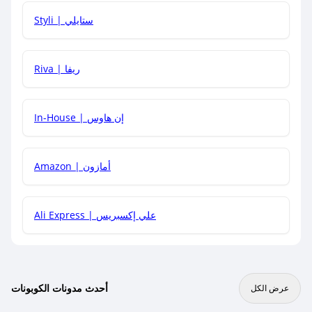
هل يمكنني استخدام كود خصم على منتجات معينة فقط؟
Styli | ستايلي
هل يمكنني جمع كود خصم مع العروض الأخرى؟
Riva | ريفا
In-House | إن هاوس
Amazon | أمازون
Ali Express | علي إكسبريس
أحدث مدونات الكوبونات
عرض الكل