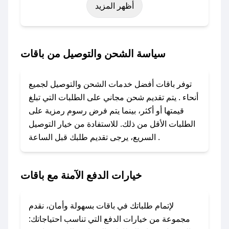
أظهر المزيد
اليوم الوطني، يوم التأسيس، أو حتى عروض خاصة
أخرى.
### كيف تحصل على كود خصم من باقات؟
سياسة الشحن والتوصيل من باقات
باستخدام تطبيق صحصح، يمكنك العثور بسهولة على
كود خصم باقات. وفي حال عدم توفر الكوبون،
توفر باقات أفضل خدمات الشحن والتوصيل لجميع
تواصل معنا عبر تويتر أو البريد الإلكتروني لإضافته
أنحاء . يتم تقديم شحن مجاني على الطلبات التي تبلغ
بسرعة.
قيمتها أو أكثر، بينما يتم فرض رسوم رمزية على
الطلبات الأقل من ذلك. للاستفادة من خيار التوصيل
### كيفية استخدام كود خصم باقات؟
السريع، يرجى تقديم طلبك قبل الساعة .
1. انسخ كود الخصم من تطبيق صحصح.
2. الصقه في خانة الدفع عند التسوق من باقات.
خيارات الدفع الآمنة مع باقات
### ماذا أفعل إذا لم يعمل كود الخصم؟
لا تقلق! يمكنك التواصل مع فريق دعم صحصح عبر
الرسائل الخاصة على تويتر أو البريد الإلكتروني،
لإتمام طلباتك في باقات بسهولة وأمان، نقدم
وسنقوم بحل المشكلة في أسرع وقت ممكن.
مجموعة من خيارات الدفع التي تناسب احتياجاتك: