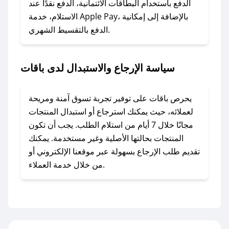
الدفع باستخدام البطاقات الائتمانية، الدفع نقدًا عند
### ماذا أفعل إذا لم أجد كود خصم لمتجري
الاستلام، خدمة Apple Pay، بالإضافة إلى إمكانية
الدفع بالتقسيط الشهري.
المفضل؟
في حال عدم توفر كوبونات لمتجرك المفضل، يمكنك
مراسلتنا مباشرة وسنعمل على توفير الكوبونات في
سياسة الإرجاع والاستبدال لدى باقات
أسرع وقت ممكن.
### كيف تحصل على كوبونات خصم حصرية من
يحرص باقات على توفير تجربة تسوق آمنة ومريحة
باقات؟
لعملائه، حيث يمكنك استرجاع أو استبدال المنتجات
للحصول على كوبونات وخصومات حصرية، قم بما
مجانًا خلال 7 أيام من استلام الطلب. يجب أن تكون
يلي:
المنتجات بحالتها الأصلية وغير مستخدمة. يمكنك
- اضغط على أيقونة متابعة لمتجر باقات في تطبيق
تقديم طلب الإرجاع بسهولة عبر موقعنا الإلكتروني أو
صحصح.
من خلال خدمة العملاء.
- تابع حسابنا الرسمي على تويتر وقم بتفعيل زر
التنبيهات.
- قم بتفعيل إشعارات تطبيق صحصح ليصلك كل
جديد.