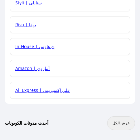
Styli | ستايلي
هل يمكنني جمع كود خصم مع العروض الأخرى؟
Riva | ريفا
In-House | إن هاوس
Amazon | أمازون
Ali Express | علي إكسبريس
أحدث مدونات الكوبونات
عرض الكل