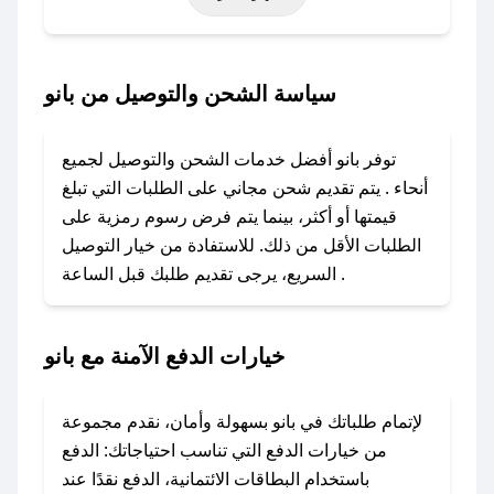
أخرى.
### كيف تحصل على كود خصم من بانو؟
سياسة الشحن والتوصيل من بانو
باستخدام تطبيق صحصح، يمكنك العثور بسهولة على
كود خصم بانو. وفي حال عدم توفر الكوبون، تواصل
توفر بانو أفضل خدمات الشحن والتوصيل لجميع
معنا عبر تويتر أو البريد الإلكتروني لإضافته بسرعة.
أنحاء . يتم تقديم شحن مجاني على الطلبات التي تبلغ
قيمتها أو أكثر، بينما يتم فرض رسوم رمزية على
### كيفية استخدام كود خصم بانو؟
الطلبات الأقل من ذلك. للاستفادة من خيار التوصيل
1. انسخ كود الخصم من تطبيق صحصح.
السريع، يرجى تقديم طلبك قبل الساعة .
2. الصقه في خانة الدفع عند التسوق من بانو.
### ماذا أفعل إذا لم يعمل كود الخصم؟
خيارات الدفع الآمنة مع بانو
لا تقلق! يمكنك التواصل مع فريق دعم صحصح عبر
الرسائل الخاصة على تويتر أو البريد الإلكتروني،
وسنقوم بحل المشكلة في أسرع وقت ممكن.
لإتمام طلباتك في بانو بسهولة وأمان، نقدم مجموعة
من خيارات الدفع التي تناسب احتياجاتك: الدفع
### ماذا أفعل إذا لم أجد كود خصم لمتجري
باستخدام البطاقات الائتمانية، الدفع نقدًا عند