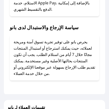
المفضل؟
الاستلام، خدمة Apple Pay، بالإضافة إلى إمكانية
الدفع بالتقسيط الشهري.
في حال عدم توفر كوبونات لمتجرك المفضل، يمكنك
مراسلتنا مباشرة وسنعمل على توفير الكوبونات في
أسرع وقت ممكن.
سياسة الإرجاع والاستبدال لدى بانو
### كيف تحصل على كوبونات خصم حصرية من
بانو؟
يحرص بانو على توفير تجربة تسوق آمنة ومريحة
للحصول على كوبونات وخصومات حصرية، قم بما
لعملائه، حيث يمكنك استرجاع أو استبدال المنتجات
يلي:
مجانًا خلال 7 أيام من استلام الطلب. يجب أن تكون
- اضغط على أيقونة متابعة لمتجر بانو في تطبيق
المنتجات بحالتها الأصلية وغير مستخدمة. يمكنك
صحصح.
تقديم طلب الإرجاع بسهولة عبر موقعنا الإلكتروني أو
- تابع حسابنا الرسمي على تويتر وقم بتفعيل زر
من خلال خدمة العملاء.
التنبيهات.
- قم بتفعيل إشعارات تطبيق صحصح ليصلك كل
جديد.
مع صحصح، تسوق بذكاء ووفّر على كل مشترياتك مع
تقييمات العملاء لـ بانو