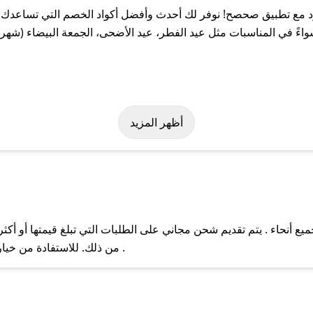
 مع تطبيق صحصح! نوفر لك أحدث وأفضل أكواد الخصم التي تساعدك ع
ً في المناسبات مثل عيد الفطر، عيد الأضحى، الجمعة البيضاء (شهر ن
هولة على كود خصم بانق قود. وفي حال عدم توفر الكوبون، تواصل معنا 
أظهر المزيد
 أنحاء . يتم تقديم شحن مجاني على الطلبات التي تبلغ قيمتها أو أكث
ل مع فريق دعم صحصح عبر الرسائل الخاصة على تويتر أو البريد الإلك
من ذلك. للاستفادة من خيار التوصيل السريع، يرجى تقديم طلبك قبل الساعة .
حال عدم توفر كوبونات لمتجرك المفضل، يمكنك مراسلتنا مباشرة وس