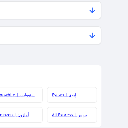
Eyewa | إيوي
Snowhite | سنووايت
Ali Express | علي إكسبريس
Amazon | أمازون