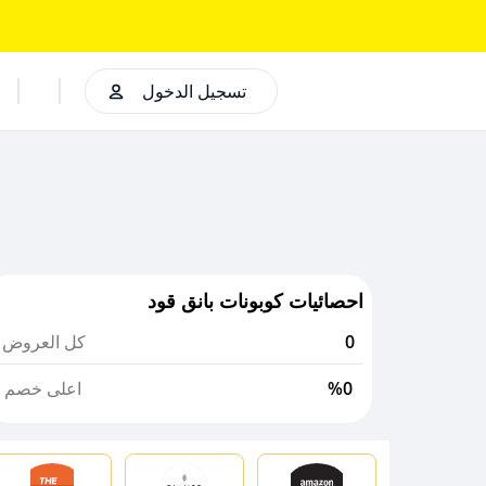
تسجيل الدخول
احصائيات كوبونات بانق قود
0
كل العروض
%0
اعلى خصم