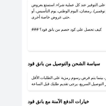
لى التوفير عند كل عملية شراء. استمتع بعروض
وفمبر)، رمضان، اليوم الوطني، يوم التأسيس، أو
حتى عروض خاصة أخرى.
### كيف تحصل على كود خصم من بانق قود؟
عبر تويتر أو البريد الإلكتروني لإضافته بسرعة.
### كيفية استخدام كود خصم بانق قود؟
1. انسخ كود الخصم من تطبيق صحصح.
2. الصقه في خانة الدفع عند التسوق من بانق قود.
سياسة الشحن والتوصيل من بانق قود
### ماذا أفعل إذا لم يعمل كود الخصم؟
ر، بينما يتم فرض رسوم رمزية على الطلبات الأقل
تروني، وسنقوم بحل المشكلة في أسرع وقت ممكن.
### ماذا أفعل إذا لم أجد كود خصم لمتجري المفضل؟
نعمل على توفير الكوبونات في أسرع وقت ممكن.
خيارات الدفع الآمنة مع بانق قود