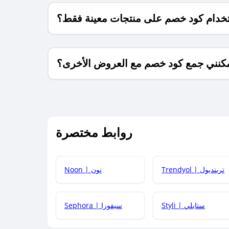
خدام كود خصم على منتجات معينة فقط؟
كنني جمع كود خصم مع العروض الأخرى؟
ما معنى كود خصم ؟
روابط مختصرة
كيف يمكنك استخدام كود الخصم؟
Trendyol | ترينديول
Noon | نون
 أحدث أكواد الخصم والعروض للمتاجر؟
Styli | ستايلي
Sephora | سيفورا