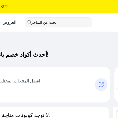
العروض
ابحث عن المتاجر
أحدث أكواد خصم بانق قود كود خصم حصري لـ بانق قود الآن!
افضل المنتجات المختلفة
لا توجد كوبونات متاحة لـهذا المتجر حاليًا.