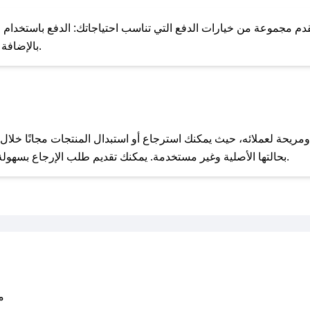
للحص
دم مجموعة من خيارات الدفع التي تناسب احتياجاتك: الدفع باستخدام البط
Apple Pay، بالإضافة إلى إمكانية الدفع بالتقسيط الشهري.
مع صحصح، تسوق بذكاء ووفّر على كل مشترياتك مع كوبونات خصم حصرية من بانق قود!
بحالتها الأصلية وغير مستخدمة. يمكنك تقديم طلب الإرجاع بسهولة عبر موقعنا الإلكتروني أو من خلال خدمة العملاء.
متو