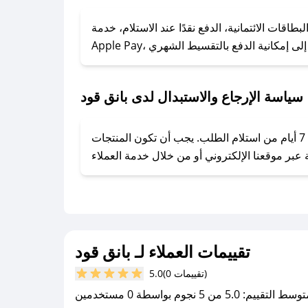
### كيف تحصل على كوبونات خصم حصرية من بانق قود؟
ول على كوبونات وخصومات حصرية، قم بما يلي:
اقات الائتمانية، الدفع نقدًا عند الاستلام، خدمة
- اضغط على أيقونة متابعة لمتجر بانق قود في تطبيق صحصح.
- تابع حسابنا الرسمي على تويتر وقم بتفعيل زر التنبيهات.
- قم بتفعيل إشعارات تطبيق صحصح ليصلك كل جديد.
سياسة الإرجاع والاستبدال لدى بانق قود
يحرص بانق قود على توفير تجربة تسوق آمنة ومريحة لعملائه، حيث يمكنك استرجاع أو استبدال المنتجات مجانًا خلال 7 أيام من استلام الطلب. يجب أن تكون المنتجات
تقييمات العملاء لـ بانق قود
(0 تقييمات)
5.0
سط التقييم: 5.0 من 5 نجوم بواسطة 0 مستخدمين