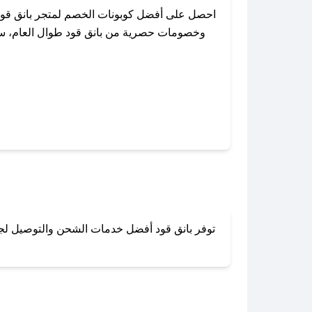
احصل على أفضل كوبونات الخصم لمتجر بانق قود
وخصومات حصرية من بانق قود طوال العام، سواء
باستخدام تطبيق صحصح، يمكنك العثور بس
توفر بانق قود أفضل خدمات الشحن والتوصيل لجميع
لا تقلق! يمكنك التواص
في 