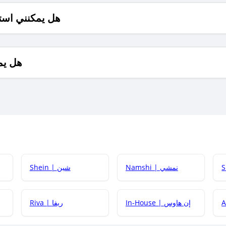
هل يمكنني است
هل يم
Namshi | نمشي
Shein | شين
كيف أحصل على
In-House | إن هاوس
Riva | ريفا