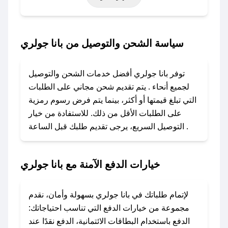
خاصة أخرى.
### كيف تحصل على كود خصم من بانا جولري؟
سياسة الشحن والتوصيل من بانا جولري
باستخدام تطبيق صحصح، يمكنك العثور بسهولة على
كود خصم بانا جولري. وفي حال عدم توفر الكوبون،
توفر بانا جولري أفضل خدمات الشحن والتوصيل
تواصل معنا عبر تويتر أو البريد الإلكتروني لإضافته
لجميع أنحاء . يتم تقديم شحن مجاني على الطلبات
بسرعة.
التي تبلغ قيمتها أو أكثر، بينما يتم فرض رسوم رمزية
على الطلبات الأقل من ذلك. للاستفادة من خيار
### كيفية استخدام كود خصم بانا جولري؟
التوصيل السريع، يرجى تقديم طلبك قبل الساعة .
1. انسخ كود الخصم من تطبيق صحصح.
2. الصقه في خانة الدفع عند التسوق من بانا جولري.
خيارات الدفع الآمنة مع بانا جولري
### ماذا أفعل إذا لم يعمل كود الخصم؟
لا تقلق! يمكنك التواصل مع فريق دعم صحصح عبر
الرسائل الخاصة على تويتر أو البريد الإلكتروني،
لإتمام طلباتك في بانا جولري بسهولة وأمان، نقدم
وسنقوم بحل المشكلة في أسرع وقت ممكن.
مجموعة من خيارات الدفع التي تناسب احتياجاتك:
الدفع باستخدام البطاقات الائتمانية، الدفع نقدًا عند