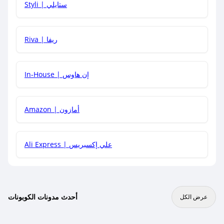
Styli | ستايلي
هل يمكنني جمع كود خصم مع العروض الأخرى؟
Riva | ريفا
In-House | إن هاوس
Amazon | أمازون
Ali Express | علي إكسبريس
أحدث مدونات الكوبونات
عرض الكل