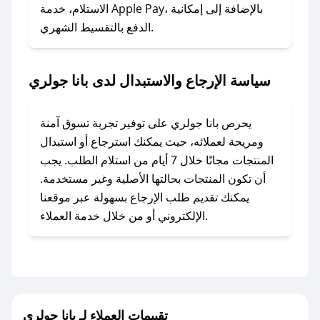
### ماذا أفعل إذا لم أجد كود خصم لمتجري
الاستلام، خدمة Apple Pay، بالإضافة إلى إمكانية
الدفع بالتقسيط الشهري.
المفضل؟
في حال عدم توفر كوبونات لمتجرك المفضل، يمكنك
مراسلتنا مباشرة وسنعمل على توفير الكوبونات في
سياسة الإرجاع والاستبدال لدى بانا جولري
أسرع وقت ممكن.
### كيف تحصل على كوبونات خصم حصرية من بانا
يحرص بانا جولري على توفير تجربة تسوق آمنة
جولري؟
ومريحة لعملائه، حيث يمكنك استرجاع أو استبدال
للحصول على كوبونات وخصومات حصرية، قم بما
المنتجات مجانًا خلال 7 أيام من استلام الطلب. يجب
يلي:
أن تكون المنتجات بحالتها الأصلية وغير مستخدمة.
- اضغط على أيقونة متابعة لمتجر بانا جولري في
يمكنك تقديم طلب الإرجاع بسهولة عبر موقعنا
تطبيق صحصح.
الإلكتروني أو من خلال خدمة العملاء.
- تابع حسابنا الرسمي على تويتر وقم بتفعيل زر
التنبيهات.
- قم بتفعيل إشعارات تطبيق صحصح ليصلك كل
جديد.
تقييمات العملاء لـ بانا جولري