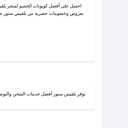
احصل على أفضل كوبونات الخصم لمتجر بلقيس
بعروض وخصومات حصرية من بلقيس ستور طوال ال
باستخدام تطبيق صحصح، يمكنك العثور بسهولة
توفر بلقيس ستور أفضل خدمات الشحن والتوصيل ل
لا تقلق! يمكنك التواص
في 