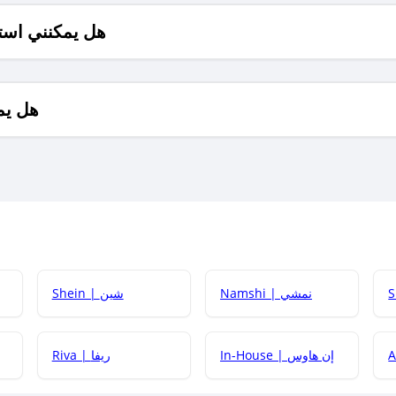
هل يمكنني است
هل يم
Namshi | نمشي
Shein | شين
كيف أحصل على
In-House | إن هاوس
Riva | ريفا