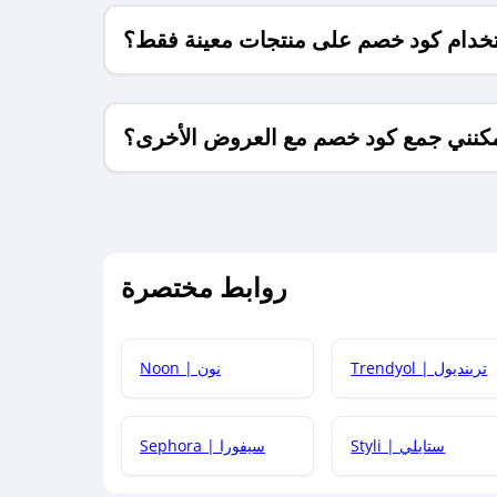
خدام كود خصم على منتجات معينة فقط؟
كنني جمع كود خصم مع العروض الأخرى؟
ما معنى كود خصم ؟
روابط مختصرة
كيف يمكنك استخدام كود الخصم؟
Trendyol | ترينديول
Noon | نون
 أحدث أكواد الخصم والعروض للمتاجر؟
Styli | ستايلي
Sephora | سيفورا