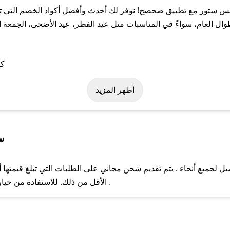
 ستور مع تطبيق صحصح! نوفر لك أحدث وأفضل أكواد الخصم التي تس
عام، سواءً في المناسبات مثل عيد الفطر، عيد الأضحى، الجمعة الب
 على كود خصم بلقيس ستور. وفي حال عدم توفر الكوبون، تواصل معنا ع
أظهر المزيد
س
جميع أنحاء . يتم تقديم شحن مجاني على الطلبات التي تبلغ قيمتها أ
ل مع فريق دعم صحصح عبر الرسائل الخاصة على تويتر أو البريد الإلك
الأقل من ذلك. للاستفادة من خيار التوصيل السريع، يرجى تقديم طلبك قبل الساعة .
حال عدم توفر كوبونات لمتجرك المفضل، يمكنك مراسلتنا مباشرة وس