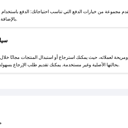
للحص
 مجموعة من خيارات الدفع التي تناسب احتياجاتك: الدفع باستخدام البطا
Apple Pay، بالإضافة إلى إمكانية الدفع بالتقسيط الشهري.
سيا
مع صحصح، تسوق بذكاء ووفّر على كل مشترياتك مع كوبونات خصم حصرية من بلقيس ستور!
بحالتها الأصلية وغير مستخدمة. يمكنك تقديم طلب الإرجاع بسهولة عبر موقعنا الإلكتروني أو من خلال خدمة العملاء.
متو