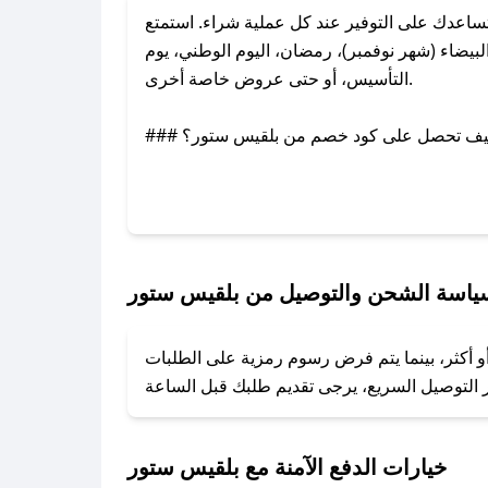
اعدك على التوفير عند كل عملية شراء. استمتع
يضاء (شهر نوفمبر)، رمضان، اليوم الوطني، يوم
التأسيس، أو حتى عروض خاصة أخرى.
### كيف تحصل على كود خصم من بلقيس ستور؟
بر تويتر أو البريد الإلكتروني لإضافته بسرعة.
### كيفية استخدام كود خصم بلقيس ستور؟
1. انسخ كود الخصم من تطبيق صحصح.
2. الصقه في خانة الدفع عند التسوق من بلقيس ستور.
ياسة الشحن والتوصيل من بلقيس ستور
### ماذا أفعل إذا لم يعمل كود الخصم؟
و أكثر، بينما يتم فرض رسوم رمزية على الطلبات
تروني، وسنقوم بحل المشكلة في أسرع وقت ممكن.
### ماذا أفعل إذا لم أجد كود خصم لمتجري المفضل؟
نعمل على توفير الكوبونات في أسرع وقت ممكن.
خيارات الدفع الآمنة مع بلقيس ستور