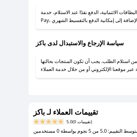
### كيف تحصل على كوبونات خصم حصرية من باكز؟
ول على كوبونات وخصومات حصرية، قم بما يلي:
 الائتمانية، الدفع نقدًا عند الاستلام، خدمة Apple
- اضغط على أيقونة متابعة لمتجر باكز في تطبيق صحصح.
- تابع حسابنا الرسمي على تويتر وقم بتفعيل زر التنبيهات.
- قم بتفعيل إشعارات تطبيق صحصح ليصلك كل جديد.
سياسة الإرجاع والاستبدال لدى باكز
وفير تجربة تسوق آمنة ومريحة لعملائه، حيث يمكنك استرجاع أو استبدال المنتجات مجانًا خلال 7 أيام من استلام الطلب. يجب أن تكون المنتجات بحالتها
تقييمات العملاء لـ باكز
(0 تقييمات)
5.0
سط التقييم: 5.0 من 5 نجوم بواسطة 0 مستخدمين