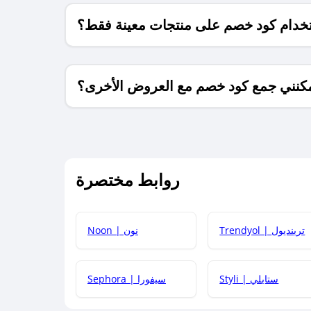
خدام كود خصم على منتجات معينة فقط؟
كنني جمع كود خصم مع العروض الأخرى؟
ما معنى كود خصم ؟
روابط مختصرة
كيف يمكنك استخدام كود الخصم؟
Trendyol | ترينديول
Noon | نون
 أحدث أكواد الخصم والعروض للمتاجر؟
Styli | ستايلي
Sephora | سيفورا