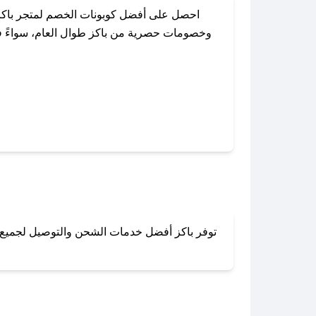
احصل على أفضل كوبونات الخصم لمتجر باكز
وخصومات حصرية من باكز طوال العام، سواءً في 
باستخدام تطبيق صحصح، يمكنك العثو
توفر باكز أفضل خدمات الشحن والتوصيل لجميع أن
لا تقلق! يمكنك التواص
في 