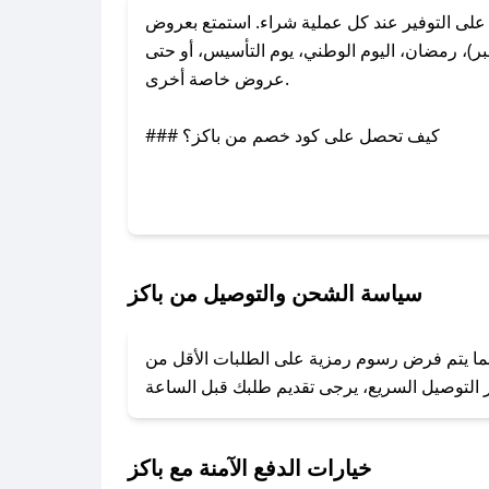
لى التوفير عند كل عملية شراء. استمتع بعروض
ر)، رمضان، اليوم الوطني، يوم التأسيس، أو حتى
عروض خاصة أخرى.
### كيف تحصل على كود خصم من باكز؟
عبر تويتر أو البريد الإلكتروني لإضافته بسرعة.
### كيفية استخدام كود خصم باكز؟
1. انسخ كود الخصم من تطبيق صحصح.
2. الصقه في خانة الدفع عند التسوق من باكز.
سياسة الشحن والتوصيل من باكز
### ماذا أفعل إذا لم يعمل كود الخصم؟
بينما يتم فرض رسوم رمزية على الطلبات الأقل من
تروني، وسنقوم بحل المشكلة في أسرع وقت ممكن.
### ماذا أفعل إذا لم أجد كود خصم لمتجري المفضل؟
نعمل على توفير الكوبونات في أسرع وقت ممكن.
خيارات الدفع الآمنة مع باكز