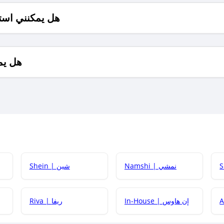
هل يمكنني است
هل يم
Namshi | نمشي
Shein | شين
كيف أحصل على
In-House | إن هاوس
Riva | ريفا