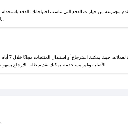
للحص
 مجموعة من خيارات الدفع التي تناسب احتياجاتك: الدفع باستخدام البطاقات
Pay، بالإضافة إلى إمكانية الدفع بالتقسيط الشهري.
مع صحصح، تسوق بذكاء ووفّر على كل مشترياتك مع كوبونات خصم حصرية من باكز!
يحرص باكز على ت
الأصلية وغير مستخدمة. يمكنك تقديم طلب الإرجاع بسهولة عبر موقعنا الإلكتروني أو من خلال خدمة العملاء.
متو