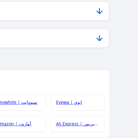
Eyewa | إيوي
Snowhite | سنووايت
Ali Express | علي إكسبريس
Amazon | أمازون