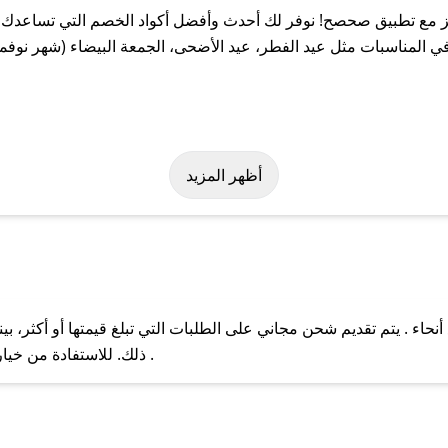
 مع تطبيق صحصح! نوفر لك أحدث وأفضل أكواد الخصم التي تساعدك ع
المناسبات مثل عيد الفطر، عيد الأضحى، الجمعة البيضاء (شهر نوفمب
ر بسهولة على كود خصم باكز. وفي حال عدم توفر الكوبون، تواصل معنا 
أظهر المزيد
حاء . يتم تقديم شحن مجاني على الطلبات التي تبلغ قيمتها أو أكثر، 
ل مع فريق دعم صحصح عبر الرسائل الخاصة على تويتر أو البريد الإلك
ذلك. للاستفادة من خيار التوصيل السريع، يرجى تقديم طلبك قبل الساعة .
حال عدم توفر كوبونات لمتجرك المفضل، يمكنك مراسلتنا مباشرة وس