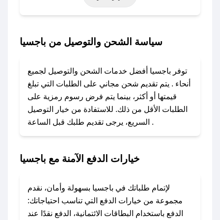
أخرى.
### كيف تحصل على كود خصم من باجسيا؟
سياسة الشحن والتوصيل من باجسيا
باستخدام تطبيق صحصح، يمكنك العثور بسهولة على
كود خصم باجسيا. وفي حال عدم توفر الكوبون،
توفر باجسيا أفضل خدمات الشحن والتوصيل لجميع
تواصل معنا عبر تويتر أو البريد الإلكتروني لإضافته
أنحاء . يتم تقديم شحن مجاني على الطلبات التي تبلغ
بسرعة.
قيمتها أو أكثر، بينما يتم فرض رسوم رمزية على
الطلبات الأقل من ذلك. للاستفادة من خيار التوصيل
### كيفية استخدام كود خصم باجسيا؟
السريع، يرجى تقديم طلبك قبل الساعة .
1. انسخ كود الخصم من تطبيق صحصح.
2. الصقه في خانة الدفع عند التسوق من باجسيا.
خيارات الدفع الآمنة مع باجسيا
### ماذا أفعل إذا لم يعمل كود الخصم؟
لا تقلق! يمكنك التواصل مع فريق دعم صحصح عبر
الرسائل الخاصة على تويتر أو البريد الإلكتروني،
لإتمام طلباتك في باجسيا بسهولة وأمان، نقدم
وسنقوم بحل المشكلة في أسرع وقت ممكن.
مجموعة من خيارات الدفع التي تناسب احتياجاتك:
الدفع باستخدام البطاقات الائتمانية، الدفع نقدًا عند