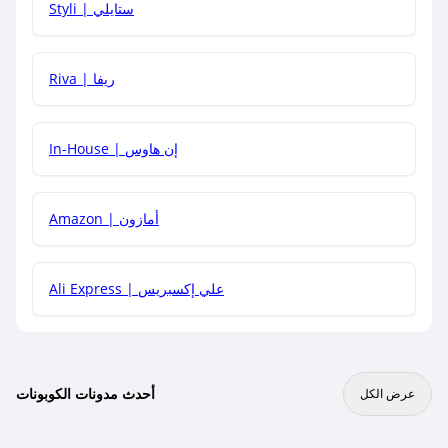
Styli | ستايلي
هل يمكنني جمع كود خصم مع العروض الأخرى؟
Riva | ريفا
In-House | إن هاوس
Amazon | أمازون
Ali Express | علي إكسبريس
أحدث مدونات الكوبونات
عرض الكل