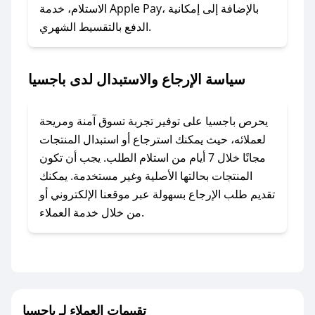
### ماذا أفعل إذا لم أجد كود خصم لمتجري
الاستلام، خدمة Apple Pay، بالإضافة إلى إمكانية
الدفع بالتقسيط الشهري.
المفضل؟
في حال عدم توفر كوبونات لمتجرك المفضل، يمكنك
مراسلتنا مباشرة وسنعمل على توفير الكوبونات في
سياسة الإرجاع والاستبدال لدى باجسيا
أسرع وقت ممكن.
### كيف تحصل على كوبونات خصم حصرية من
يحرص باجسيا على توفير تجربة تسوق آمنة ومريحة
باجسيا؟
لعملائه، حيث يمكنك استرجاع أو استبدال المنتجات
للحصول على كوبونات وخصومات حصرية، قم بما
مجانًا خلال 7 أيام من استلام الطلب. يجب أن تكون
يلي:
المنتجات بحالتها الأصلية وغير مستخدمة. يمكنك
- اضغط على أيقونة متابعة لمتجر باجسيا في تطبيق
تقديم طلب الإرجاع بسهولة عبر موقعنا الإلكتروني أو
صحصح.
من خلال خدمة العملاء.
- تابع حسابنا الرسمي على تويتر وقم بتفعيل زر
التنبيهات.
- قم بتفعيل إشعارات تطبيق صحصح ليصلك كل
جديد.
تقييمات العملاء لـ باجسيا