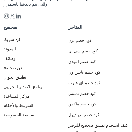
والتي يتم تحديثها باستمرار.
المتاجر
صحصح
كن شريكا
كود خصم نون
المدونة
كود خصم شي ان
وظائف
كود خصم النهدي
عن صحصح
كود خصم نايس ون
تطبيق الجوال
كود خصم اي هيرب
برنامج الاصدار التجريبي
كود خصم نمشي
مركز المساعدة
كود خصم ماكس
الشروط والأحكام
كود خصم ترينديول
سياسة الخصوصية
كيف استخدم تطبيق صحصح للتوفير