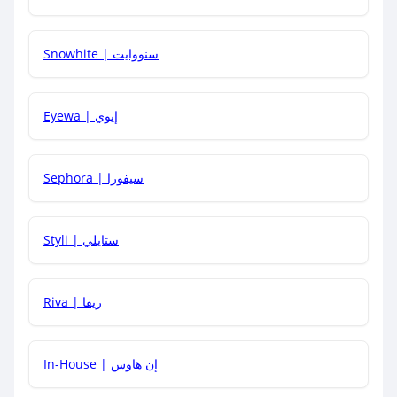
Snowhite | سنووايت
كيف يمكنني معرفة إذا كان كود الخصم لا يعمل؟
Eyewa | إيوي
كيف أحصل على أقوى كود خصم؟
Sephora | سيفورا
هل يمكنني استخدام كود خصم على منتجات معينة فقط؟
Styli | ستايلي
هل يمكنني جمع كود خصم مع العروض الأخرى؟
Riva | ريفا
In-House | إن هاوس