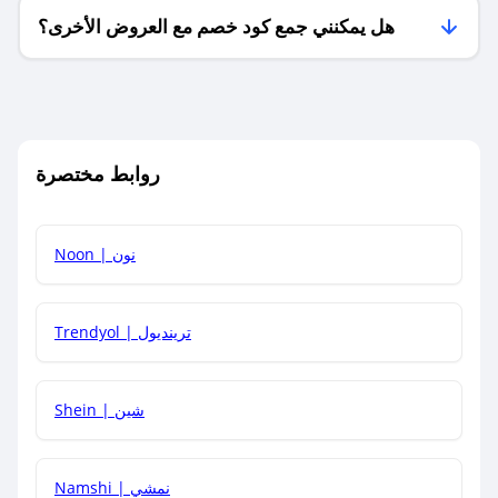
هل يمكنني جمع كود خصم مع العروض الأخرى؟
ما معنى كود خصم ؟
روابط مختصرة
كيف يمكنك استخدام كود الخصم؟
Noon | نون
كيف أحصل على أحدث أكواد الخصم والعروض للمتاجر؟
Trendyol | ترينديول
كم مدة صلاحية كود الخصم؟
Shein | شين
Namshi | نمشي
كيف أحصل على توصيل مجاني أو بدون رسوم الشحن ؟