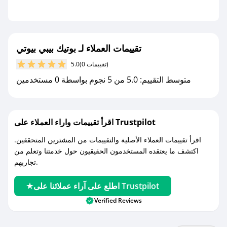
- قم بتفعيل إشعارات تطبيق صحصح ليصلك كل
جديد.
مع صحصح، تسوق بذكاء ووفّر على كل مشترياتك مع
تقييمات العملاء لـ بوتيك بيبي بيوتي
كوبونات خصم حصرية من بوتيك بيبي بيوتي!
(0 تقييمات)
5.0
متوسط التقييم: 5.0 من 5 نجوم بواسطة 0 مستخدمين
اقرأ تقييمات واراء العملاء على Trustpilot
اقرأ تقييمات العملاء الأصلية والتقييمات من المشترين المتحققين.
اكتشف ما يعتقده المستخدمون الحقيقيون حول خدمتنا وتعلم من
تجاربهم.
اطلع على آراء عملائنا على Trustpilot
Verified Reviews