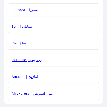
كيف أحصل على أقوى كود خصم؟
Sephora | سيفورا
هل يمكنني استخدام كود خصم على منتجات معينة فقط؟
Styli | ستايلي
هل يمكنني جمع كود خصم مع العروض الأخرى؟
Riva | ريفا
In-House | إن هاوس
Amazon | أمازون
Ali Express | علي إكسبريس