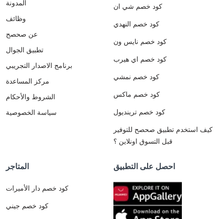
المدونة
كود خصم شي ان
وظائف
كود خصم النهدي
عن صحصح
كود خصم نايس ون
تطبيق الجوال
كود خصم اي هيرب
برنامج الاصدار التجريبي
كود خصم نمشي
مركز المساعدة
كود خصم ماكس
الشروط والأحكام
كود خصم ترينديول
سياسة الخصوصية
كيف استخدم تطبيق صحصح للتوفير
قبل التسوق اونلاين ؟
احصل على التطبيق
المتاجر
كود خصم دار الأميرات
كود خصم جيني