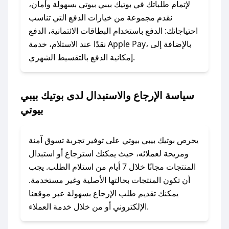
الرسائل الخاصة على تويتر أو البريد الإلكتروني،
لإتمام طلباتك في بوتيك بيبي بيوتي بسهولة وأمان،
وسنقوم بحل المشكلة في أسرع وقت ممكن.
نقدم مجموعة من خيارات الدفع التي تناسب
احتياجاتك: الدفع باستخدام البطاقات الائتمانية، الدفع
### ماذا أفعل إذا لم أجد كود خصم لمتجري
نقدًا عند الاستلام، خدمة Apple Pay، بالإضافة إلى
المفضل؟
إمكانية الدفع بالتقسيط الشهري.
في حال عدم توفر كوبونات لمتجرك المفضل، يمكنك
مراسلتنا مباشرة وسنعمل على توفير الكوبونات في
سياسة الإرجاع والاستبدال لدى بوتيك بيبي
أسرع وقت ممكن.
بيوتي
### كيف تحصل على كوبونات خصم حصرية من
بوتيك بيبي بيوتي؟
يحرص بوتيك بيبي بيوتي على توفير تجربة تسوق آمنة
للحصول على كوبونات وخصومات حصرية، قم بما
ومريحة لعملائه، حيث يمكنك استرجاع أو استبدال
يلي:
المنتجات مجانًا خلال 7 أيام من استلام الطلب. يجب
- اضغط على أيقونة متابعة لمتجر بوتيك بيبي بيوتي
أن تكون المنتجات بحالتها الأصلية وغير مستخدمة.
في تطبيق صحصح.
يمكنك تقديم طلب الإرجاع بسهولة عبر موقعنا
- تابع حسابنا الرسمي على تويتر وقم بتفعيل زر
الإلكتروني أو من خلال خدمة العملاء.
التنبيهات.