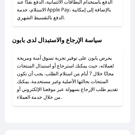
الدفع باستخدام البطاقات الائتمانية، الدفع نقدًا عند
### ماذا أفعل إذا لم أجد كود خصم لمتجري
الاستلام، خدمة Apple Pay، بالإضافة إلى إمكانية
الدفع بالتقسيط الشهري.
المفضل؟
في حال عدم توفر كوبونات لمتجرك المفضل، يمكنك
مراسلتنا مباشرة وسنعمل على توفير الكوبونات في
سياسة الإرجاع والاستبدال لدى بابون
أسرع وقت ممكن.
### كيف تحصل على كوبونات خصم حصرية من
يحرص بابون على توفير تجربة تسوق آمنة ومريحة
بابون؟
لعملائه، حيث يمكنك استرجاع أو استبدال المنتجات
للحصول على كوبونات وخصومات حصرية، قم بما
مجانًا خلال 7 أيام من استلام الطلب. يجب أن تكون
يلي:
المنتجات بحالتها الأصلية وغير مستخدمة. يمكنك
- اضغط على أيقونة متابعة لمتجر بابون في تطبيق
تقديم طلب الإرجاع بسهولة عبر موقعنا الإلكتروني أو
صحصح.
من خلال خدمة العملاء.
- تابع حسابنا الرسمي على تويتر وقم بتفعيل زر
التنبيهات.
- قم بتفعيل إشعارات تطبيق صحصح ليصلك كل
جديد.