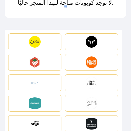
لا توجد كوبونات متاحة لـهذا المتجر حاليًا.