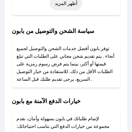
أظهر المزيد
اليوم الوطني، يوم التأسيس، أو حتى عروض خاصة
أخرى.
### كيف تحصل على كود خصم من بابون؟
سياسة الشحن والتوصيل من بابون
باستخدام تطبيق صحصح، يمكنك العثور بسهولة على
كود خصم بابون. وفي حال عدم توفر الكوبون،
توفر بابون أفضل خدمات الشحن والتوصيل لجميع
تواصل معنا عبر تويتر أو البريد الإلكتروني لإضافته
أنحاء . يتم تقديم شحن مجاني على الطلبات التي تبلغ
بسرعة.
قيمتها أو أكثر، بينما يتم فرض رسوم رمزية على
الطلبات الأقل من ذلك. للاستفادة من خيار التوصيل
### كيفية استخدام كود خصم بابون؟
السريع، يرجى تقديم طلبك قبل الساعة .
1. انسخ كود الخصم من تطبيق صحصح.
2. الصقه في خانة الدفع عند التسوق من بابون.
خيارات الدفع الآمنة مع بابون
### ماذا أفعل إذا لم يعمل كود الخصم؟
لا تقلق! يمكنك التواصل مع فريق دعم صحصح عبر
الرسائل الخاصة على تويتر أو البريد الإلكتروني،
لإتمام طلباتك في بابون بسهولة وأمان، نقدم
وسنقوم بحل المشكلة في أسرع وقت ممكن.
مجموعة من خيارات الدفع التي تناسب احتياجاتك: