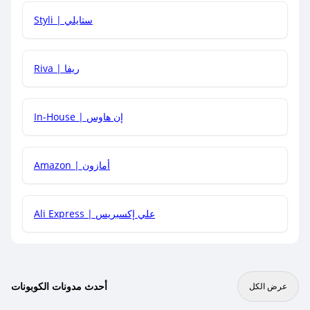
هل يمكنني استخدام كود خصم على منتجات معينة فقط؟
Styli | ستايلي
هل يمكنني جمع كود خصم مع العروض الأخرى؟
Riva | ريفا
In-House | إن هاوس
Amazon | أمازون
Ali Express | علي إكسبريس
أحدث مدونات الكوبونات
عرض الكل