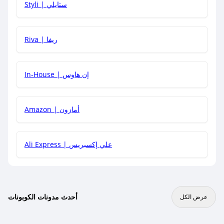
Styli | ستايلي
هل يمكنني جمع كود خصم مع العروض الأخرى؟
Riva | ريفا
In-House | إن هاوس
Amazon | أمازون
Ali Express | علي إكسبريس
أحدث مدونات الكوبونات
عرض الكل