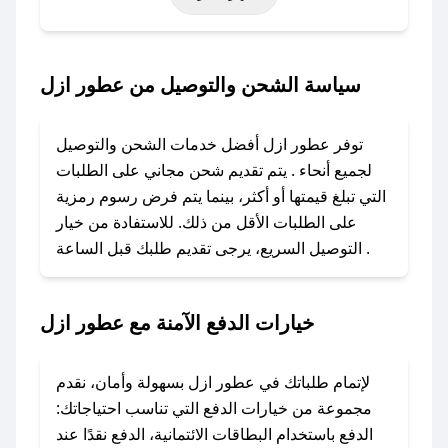
خاصة أخرى.
### كيف تحصل على كود خصم من عطور ازل؟
سياسة الشحن والتوصيل من عطور ازل
باستخدام تطبيق صحصح، يمكنك العثور بسهولة على
كود خصم عطور ازل. وفي حال عدم توفر الكوبون،
توفر عطور ازل أفضل خدمات الشحن والتوصيل
تواصل معنا عبر تويتر أو البريد الإلكتروني لإضافته
لجميع أنحاء . يتم تقديم شحن مجاني على الطلبات
بسرعة.
التي تبلغ قيمتها أو أكثر، بينما يتم فرض رسوم رمزية
على الطلبات الأقل من ذلك. للاستفادة من خيار
### كيفية استخدام كود خصم عطور ازل؟
التوصيل السريع، يرجى تقديم طلبك قبل الساعة .
1. انسخ كود الخصم من تطبيق صحصح.
2. الصقه في خانة الدفع عند التسوق من عطور ازل.
خيارات الدفع الآمنة مع عطور ازل
### ماذا أفعل إذا لم يعمل كود الخصم؟
لا تقلق! يمكنك التواصل مع فريق دعم صحصح عبر
الرسائل الخاصة على تويتر أو البريد الإلكتروني،
لإتمام طلباتك في عطور ازل بسهولة وأمان، نقدم
وسنقوم بحل المشكلة في أسرع وقت ممكن.
مجموعة من خيارات الدفع التي تناسب احتياجاتك:
الدفع باستخدام البطاقات الائتمانية، الدفع نقدًا عند