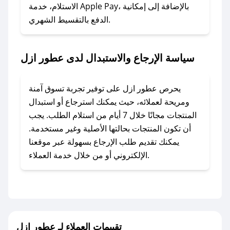
### ماذا أفعل إذا لم أجد كود خصم لمتجري
الاستلام، خدمة Apple Pay، بالإضافة إلى إمكانية
الدفع بالتقسيط الشهري.
المفضل؟
في حال عدم توفر كوبونات لمتجرك المفضل، يمكنك
مراسلتنا مباشرة وسنعمل على توفير الكوبونات في
سياسة الإرجاع والاستبدال لدى عطور ازل
أسرع وقت ممكن.
### كيف تحصل على كوبونات خصم حصرية من
يحرص عطور ازل على توفير تجربة تسوق آمنة
عطور ازل؟
ومريحة لعملائه، حيث يمكنك استرجاع أو استبدال
للحصول على كوبونات وخصومات حصرية، قم بما
المنتجات مجانًا خلال 7 أيام من استلام الطلب. يجب
يلي:
أن تكون المنتجات بحالتها الأصلية وغير مستخدمة.
- اضغط على أيقونة متابعة لمتجر عطور ازل في
يمكنك تقديم طلب الإرجاع بسهولة عبر موقعنا
تطبيق صحصح.
الإلكتروني أو من خلال خدمة العملاء.
- تابع حسابنا الرسمي على تويتر وقم بتفعيل زر
التنبيهات.
- قم بتفعيل إشعارات تطبيق صحصح ليصلك كل
جديد.
تقييمات العملاء لـ عطور ازل