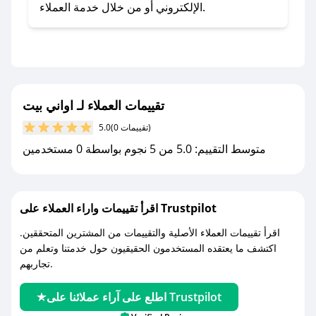
تطبيق صحصح.
الإلكتروني أو من خلال خدمة العملاء.
- تابع حسابنا الرسمي على تويتر وقم بتفعيل زر
التنبيهات.
- قم بتفعيل إشعارات تطبيق صحصح ليصلك كل
جديد.
تقييمات العملاء لـ اواني بيت
مع صحصح، تسوق بذكاء ووفّر على كل مشترياتك مع
(0 تقييمات)
5.0
كوبونات خصم حصرية من اواني بيت!
متوسط التقييم: 5.0 من 5 نجوم بواسطة 0 مستخدمين
اقرأ تقييمات واراء العملاء على Trustpilot
اقرأ تقييمات العملاء الأصلية والتقييمات من المشترين المتحققين.
اكتشف ما يعتقده المستخدمون الحقيقيون حول خدمتنا وتعلم من
تجاربهم.
اطلع على آراء عملائنا على Trustpilot