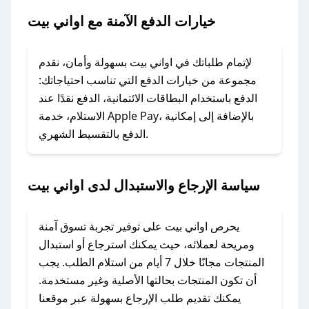
خيارات الدفع الآمنة مع اواني بيت
### ماذا أفعل إذا لم يعمل كود الخصم؟
لا تقلق! يمكنك التواصل مع فريق دعم صحصح عبر
الرسائل الخاصة على تويتر أو البريد الإلكتروني،
لإتمام طلباتك في اواني بيت بسهولة وأمان، نقدم
وسنقوم بحل المشكلة في أسرع وقت ممكن.
مجموعة من خيارات الدفع التي تناسب احتياجاتك:
الدفع باستخدام البطاقات الائتمانية، الدفع نقدًا عند
### ماذا أفعل إذا لم أجد كود خصم لمتجري
الاستلام، خدمة Apple Pay، بالإضافة إلى إمكانية
الدفع بالتقسيط الشهري.
المفضل؟
في حال عدم توفر كوبونات لمتجرك المفضل، يمكنك
مراسلتنا مباشرة وسنعمل على توفير الكوبونات في
سياسة الإرجاع والاستبدال لدى اواني بيت
أسرع وقت ممكن.
### كيف تحصل على كوبونات خصم حصرية من
يحرص اواني بيت على توفير تجربة تسوق آمنة
اواني بيت؟
ومريحة لعملائه، حيث يمكنك استرجاع أو استبدال
للحصول على كوبونات وخصومات حصرية، قم بما
المنتجات مجانًا خلال 7 أيام من استلام الطلب. يجب
يلي:
أن تكون المنتجات بحالتها الأصلية وغير مستخدمة.
- اضغط على أيقونة متابعة لمتجر اواني بيت في
يمكنك تقديم طلب الإرجاع بسهولة عبر موقعنا