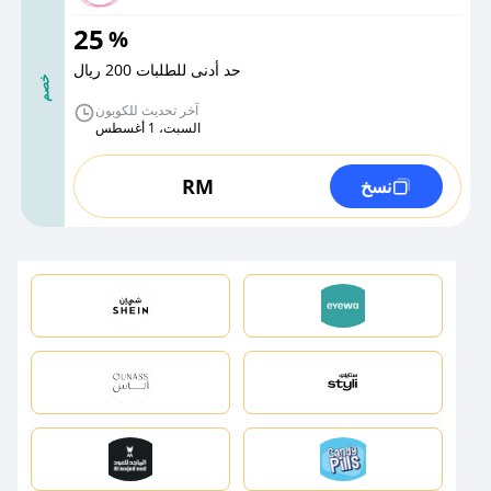
25
%
حد أدنى للطلبات 200 ريال
خصم
آخر تحديث للكوبون
السبت، 1 أغسطس
RM
نسخ