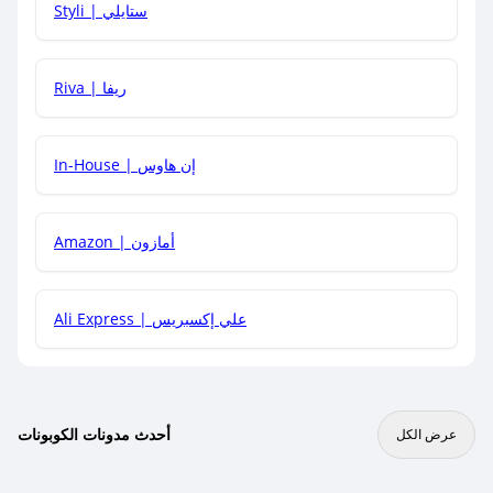
Styli | ستايلي
هل يمكنني جمع كود خصم مع العروض الأخرى؟
Riva | ريفا
In-House | إن هاوس
Amazon | أمازون
Ali Express | علي إكسبريس
أحدث مدونات الكوبونات
عرض الكل