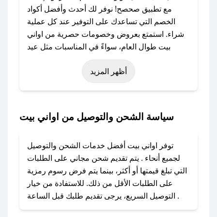
مع تطبيق صحصح! نوفر لك أحدث وأفضل أكواد
الخصم التي تساعدك على التوفير عند كل عملية
شراء. استمتع بعروض وخصومات حصرية من اواني
بيت طوال العام، سواءً في المناسبات مثل عيد
الفطر، عيد الأضحى، الجمعة البيضاء (شهر نوفمبر)،
أظهر المزيد
رمضان، اليوم الوطني، يوم التأسيس، أو حتى عروض
خاصة أخرى.
### كيف تحصل على كود خصم من اواني بيت؟
سياسة الشحن والتوصيل من اواني بيت
باستخدام تطبيق صحصح، يمكنك العثور بسهولة على
كود خصم اواني بيت. وفي حال عدم توفر الكوبون،
توفر اواني بيت أفضل خدمات الشحن والتوصيل
تواصل معنا عبر تويتر أو البريد الإلكتروني لإضافته
لجميع أنحاء . يتم تقديم شحن مجاني على الطلبات
بسرعة.
التي تبلغ قيمتها أو أكثر، بينما يتم فرض رسوم رمزية
على الطلبات الأقل من ذلك. للاستفادة من خيار
### كيفية استخدام كود خصم اواني بيت؟
التوصيل السريع، يرجى تقديم طلبك قبل الساعة .
1. انسخ كود الخصم من تطبيق صحصح.
2. الصقه في خانة الدفع عند التسوق من اواني بيت.