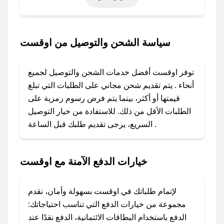
أخرى.
### كيف تحصل على كود خصم من اوقست؟
سياسة الشحن والتوصيل من اوقست
باستخدام تطبيق صحصح، يمكنك العثور بسهولة على
كود خصم اوقست. وفي حال عدم توفر الكوبون،
توفر اوقست أفضل خدمات الشحن والتوصيل لجميع
تواصل معنا عبر تويتر أو البريد الإلكتروني لإضافته
أنحاء . يتم تقديم شحن مجاني على الطلبات التي تبلغ
بسرعة.
قيمتها أو أكثر، بينما يتم فرض رسوم رمزية على
الطلبات الأقل من ذلك. للاستفادة من خيار التوصيل
### كيفية استخدام كود خصم اوقست؟
السريع، يرجى تقديم طلبك قبل الساعة .
1. انسخ كود الخصم من تطبيق صحصح.
2. الصقه في خانة الدفع عند التسوق من اوقست.
خيارات الدفع الآمنة مع اوقست
### ماذا أفعل إذا لم يعمل كود الخصم؟
لا تقلق! يمكنك التواصل مع فريق دعم صحصح عبر
الرسائل الخاصة على تويتر أو البريد الإلكتروني،
لإتمام طلباتك في اوقست بسهولة وأمان، نقدم
وسنقوم بحل المشكلة في أسرع وقت ممكن.
مجموعة من خيارات الدفع التي تناسب احتياجاتك:
الدفع باستخدام البطاقات الائتمانية، الدفع نقدًا عند