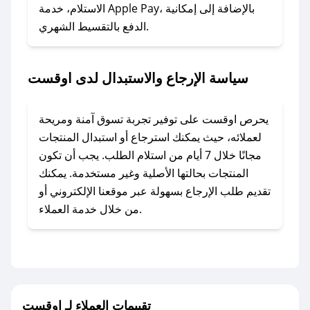
### ماذا أفعل إذا لم أجد كود خصم لمتجري
الاستلام، خدمة Apple Pay، بالإضافة إلى إمكانية
الدفع بالتقسيط الشهري.
المفضل؟
في حال عدم توفر كوبونات لمتجرك المفضل، يمكنك
مراسلتنا مباشرة وسنعمل على توفير الكوبونات في
سياسة الإرجاع والاستبدال لدى اوقست
أسرع وقت ممكن.
### كيف تحصل على كوبونات خصم حصرية من
يحرص اوقست على توفير تجربة تسوق آمنة ومريحة
اوقست؟
لعملائه، حيث يمكنك استرجاع أو استبدال المنتجات
للحصول على كوبونات وخصومات حصرية، قم بما
مجانًا خلال 7 أيام من استلام الطلب. يجب أن تكون
يلي:
المنتجات بحالتها الأصلية وغير مستخدمة. يمكنك
- اضغط على أيقونة متابعة لمتجر اوقست في تطبيق
تقديم طلب الإرجاع بسهولة عبر موقعنا الإلكتروني أو
صحصح.
من خلال خدمة العملاء.
- تابع حسابنا الرسمي على تويتر وقم بتفعيل زر
التنبيهات.
- قم بتفعيل إشعارات تطبيق صحصح ليصلك كل
جديد.
تقييمات العملاء لـ اوقست