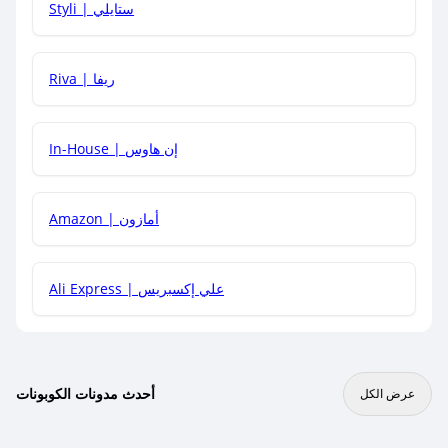
Styli | ستايلي
هل يمكنني جمع كود خصم مع العروض الأخرى؟
Riva | ريفا
In-House | إن هاوس
Amazon | أمازون
Ali Express | علي إكسبريس
أحدث مدونات الكوبونات
عرض الكل