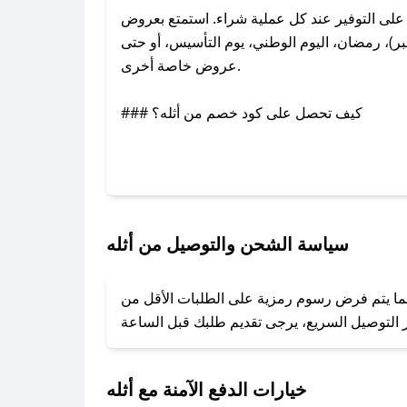
لى التوفير عند كل عملية شراء. استمتع بعروض
ر)، رمضان، اليوم الوطني، يوم التأسيس، أو حتى
عروض خاصة أخرى.
### كيف تحصل على كود خصم من أثله؟
عبر تويتر أو البريد الإلكتروني لإضافته بسرعة.
### كيفية استخدام كود خصم أثله؟
1. انسخ كود الخصم من تطبيق صحصح.
2. الصقه في خانة الدفع عند التسوق من أثله.
سياسة الشحن والتوصيل من أثله
### ماذا أفعل إذا لم يعمل كود الخصم؟
بينما يتم فرض رسوم رمزية على الطلبات الأقل من
تروني، وسنقوم بحل المشكلة في أسرع وقت ممكن.
### ماذا أفعل إذا لم أجد كود خصم لمتجري المفضل؟
نعمل على توفير الكوبونات في أسرع وقت ممكن.
خيارات الدفع الآمنة مع أثله