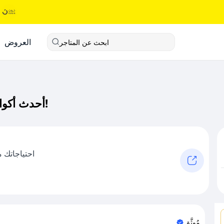
العروض
ابحث عن المتاجر
أحدث أكواد خصم أثله كود خصم حصري لـ أثله الآن!
احتياجاتك م
مُوثَّق