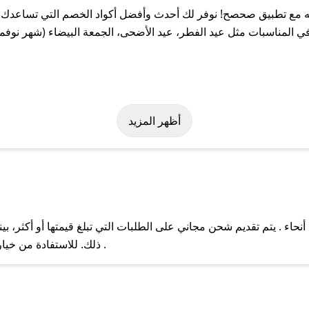
 مع تطبيق صحصح! نوفر لك أحدث وأفضل أكواد الخصم التي تساعدك ع
 المناسبات مثل عيد الفطر، عيد الأضحى، الجمعة البيضاء (شهر نوفمب
ر بسهولة على كود خصم أثله. وفي حال عدم توفر الكوبون، تواصل معنا 
أظهر المزيد
حاء . يتم تقديم شحن مجاني على الطلبات التي تبلغ قيمتها أو أكثر، 
ل مع فريق دعم صحصح عبر الرسائل الخاصة على تويتر أو البريد الإلك
ذلك. للاستفادة من خيار التوصيل السريع، يرجى تقديم طلبك قبل الساعة .
حال عدم توفر كوبونات لمتجرك المفضل، يمكنك مراسلتنا مباشرة وس