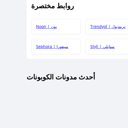
روابط مختصرة
كيف يمكنك استخدام كود الخصم؟
Trendyol | ترينديول
Noon | نون
 أحدث أكواد الخصم والعروض للمتاجر؟
Styli | ستايلي
Sephora | سيفورا
كم مدة صلاحية كود الخصم؟
أحدث مدونات الكوبونات
 توصيل مجاني أو بدون رسوم الشحن ؟
كنني معرفة إذا كان كود الخصم لا يعمل؟