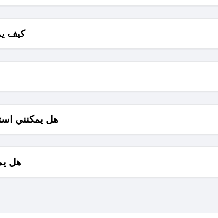
كيف يم
هل يمكنني است
هل يم