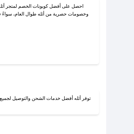
احصل على أفضل كوبونات الخصم لمتجر أثله
وخصومات حصرية من أثله طوال العام، سواءً في
باستخدام تطبيق صحصح، يمكنك العثو
توفر أثله أفضل خدمات الشحن والتوصيل لجميع أن
لا تقلق! يمكنك التواص
في 