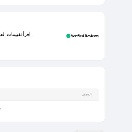
اقرأ تقييمات العملاء الأصلية والتقييمات من المشترين المتحققين. اكتشف ما يعتقده المستخدمون الحقيقيون حول خدمتنا وتعلم من تجاربهم.
Verified Reviews
الوصف
ي