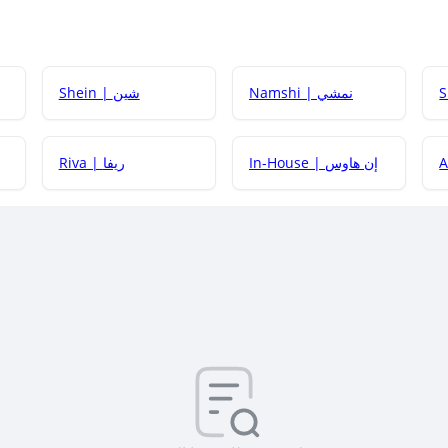
Namshi | نمشي
Shein | شين
كيف أحصل على
In-House | إن هاوس
Riva | ريفا
كيف أحصل على
كيف يم