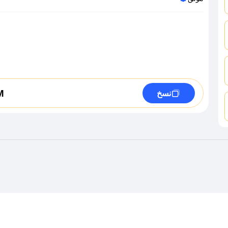
M
نسخ