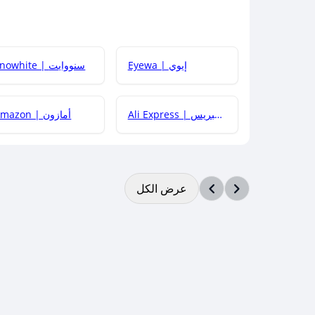
Eyewa | إيوي
Snowhite | سنووايت
Ali Express | علي إكسبريس
Amazon | أمازون
عرض الكل