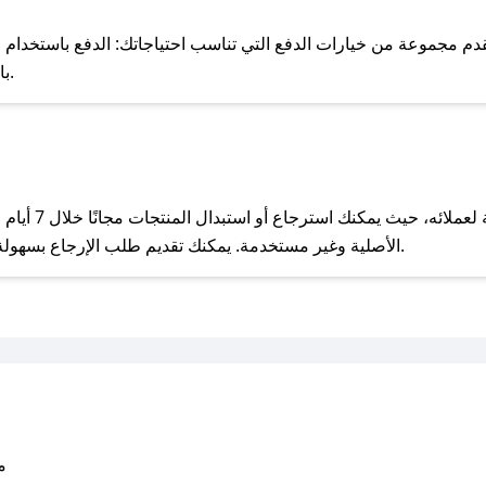
للحص
م مجموعة من خيارات الدفع التي تناسب احتياجاتك: الدفع باستخدام البطاقات
Pay، بالإضافة إلى إمكانية الدفع بالتقسيط الشهري.
مع صحصح، تسوق بذكاء ووفّر على كل مشترياتك مع كوبونات خصم حصرية من أثله!
يحرص أثله على ت
الأصلية وغير مستخدمة. يمكنك تقديم طلب الإرجاع بسهولة عبر موقعنا الإلكتروني أو من خلال خدمة العملاء.
متو