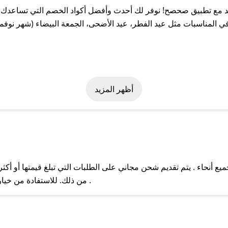
 مع تطبيق صحصح! نوفر لك أحدث وأفضل أكواد الخصم التي تساعدك ع
 المناسبات مثل عيد الفطر، عيد الأضحى، الجمعة البيضاء (شهر نوفمب
بسهولة على كود خصم استاند. وفي حال عدم توفر الكوبون، تواصل معنا 
أظهر المزيد
 أنحاء . يتم تقديم شحن مجاني على الطلبات التي تبلغ قيمتها أو أكث
ل مع فريق دعم صحصح عبر الرسائل الخاصة على تويتر أو البريد الإلك
من ذلك. للاستفادة من خيار التوصيل السريع، يرجى تقديم طلبك قبل الساعة .
حال عدم توفر كوبونات لمتجرك المفضل، يمكنك مراسلتنا مباشرة وس