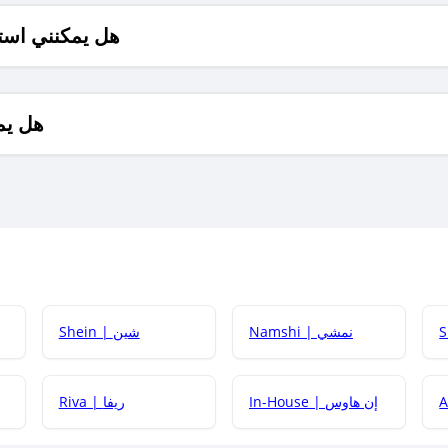
هل يمكنني است
هل يم
Namshi | نمشي
Shein | شين
كيف أحصل على
In-House | إن هاوس
Riva | ريفا