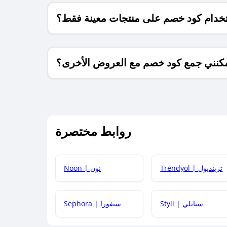
خدام كود خصم على منتجات معينة فقط؟
كنني جمع كود خصم مع العروض الأخرى؟
ما معنى كود خصم ؟
روابط مختصرة
كيف يمكنك استخدام كود الخصم؟
Trendyol | ترينديول
Noon | نون
 أحدث أكواد الخصم والعروض للمتاجر؟
Styli | ستايلي
Sephora | سيفورا