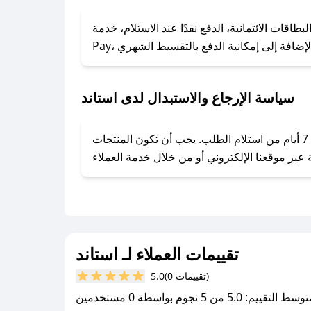
### كيف تحصل على كوبونات خصم حصرية من استاند؟
ول على كوبونات وخصومات حصرية، قم بما يلي:
 الائتمانية، الدفع نقدًا عند الاستلام، خدمة Apple
- اضغط على أيقونة متابعة لمتجر استاند في تطبيق صحصح.
- تابع حسابنا الرسمي على تويتر وقم بتفعيل زر التنبيهات.
- قم بتفعيل إشعارات تطبيق صحصح ليصلك كل جديد.
سياسة الإرجاع والاستبدال لدى استاند
يحرص استاند على توفير تجربة تسوق آمنة ومريحة لعملائه، حيث يمكنك استرجاع أو استبدال المنتجات مجانًا خلال 7 أيام من استلام الطلب. يجب أن تكون المنتجات
تقييمات العملاء لـ استاند
(0 تقييمات)
5.0
سط التقييم: 5.0 من 5 نجوم بواسطة 0 مستخدمين