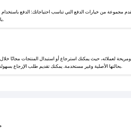
للحص
 مجموعة من خيارات الدفع التي تناسب احتياجاتك: الدفع باستخدام البطاقات
Pay، بالإضافة إلى إمكانية الدفع بالتقسيط الشهري.
مع صحصح، تسوق بذكاء ووفّر على كل مشترياتك مع كوبونات خصم حصرية من استاند!
بحالتها الأصلية وغير مستخدمة. يمكنك تقديم طلب الإرجاع بسهولة عبر موقعنا الإلكتروني أو من خلال خدمة العملاء.
متو