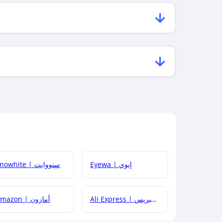
Eyewa | إيوي
Snowhite | سنووايت
Ali Express | علي إكسبريس
Amazon | أمازون