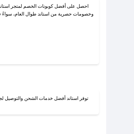
احصل على أفضل كوبونات الخصم لمتجر استاند
وخصومات حصرية من استاند طوال العام، سواءً في
باستخدام تطبيق صحصح، يمكنك العثور 
توفر استاند أفضل خدمات الشحن والتوصيل لجميع
لا تقلق! يمكنك التواص
في 