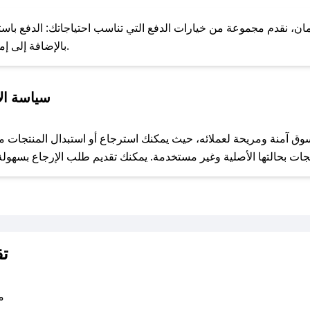
، نقدم مجموعة من خيارات الدفع التي تناسب احتياجاتك: الدفع باستخدام
خدمة Apple Pay، بالإضافة إلى إمكانية الدفع بالتقسيط الشهري.
للحص
سياسة الإ
مع صحصح، تسوق بذكاء ووفّر على كل مشترياتك مع كوبونات خصم حصرية من اسيسيور للمحاماة!
تق
متو