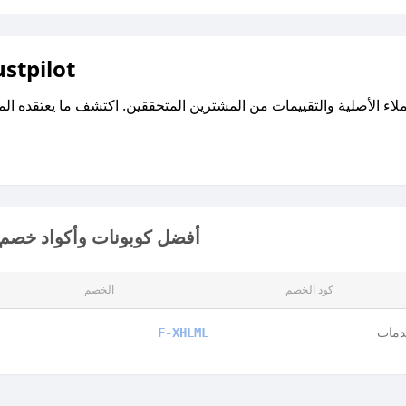
اقرأ تقييمات واراء العملاء ع
أفضل كوبونات وأكواد خصم ا
كود الخصم
الخصم
دمات
F-XHLML