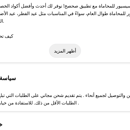
سيور للمحاماة مع تطبيق صحصح! نوفر لك أحدث وأفضل أكواد الخصم 
حاماة طوال العام، سواءً في المناسبات مثل عيد الفطر، عيد الأضحى
ال
لة على كود خصم اسيسيور للمحاماة. وفي حال عدم توفر الكوبون، تواصل
أظهر المزيد
سياسة 
التوصيل لجميع أنحاء . يتم تقديم شحن مجاني على الطلبات التي تبلغ 
الطلبات الأقل من ذلك. للاستفادة من خيار التوصيل السريع، يرجى تقديم طلبك قبل الساعة .
ل مع فريق دعم صحصح عبر الرسائل الخاصة على تويتر أو البريد الإلك
خ
حال عدم توفر كوبونات لمتجرك المفضل، يمكنك مراسلتنا مباشرة وس