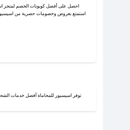
احصل على أفضل كوبونات الخصم لمتجر اسي
استمتع بعروض وخصومات حصرية من اسيسيور للم
باستخدام تطبيق صحصح، يمكنك العثور بسهو
توفر اسيسيور للمحاماة أفضل خدمات الشحن و
لا تقلق! يمكنك التواص
في 