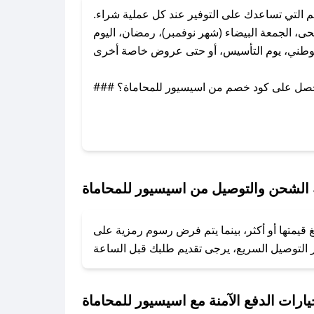
التي تساعدك على التوفير عند كل عملية شراء.
، الجمعة البيضاء (شهر نوفمبر)، رمضان، اليوم
وطني، يوم التأسيس، أو حتى عروض خاصة أخرى.
### كيف تحصل على كود خصم من اسيسيور للمحاماة؟
 معنا عبر تويتر أو البريد الإلكتروني لإضافته
بسرعة.
### كيفية استخدام كود خصم اسيسيور للمحاماة؟
1. انسخ كود الخصم من تطبيق صحصح.
الشحن والتوصيل من اسيسيور للمحاماة
2. الصقه في خانة الدفع عند التسوق من اسيسيور للمحاماة.
قيمتها أو أكثر، بينما يتم فرض رسوم رمزية على
### ماذا أفعل إذا لم يعمل كود الخصم؟
تروني، وسنقوم بحل المشكلة في أسرع وقت ممكن.
### ماذا أفعل إذا لم أجد كود خصم لمتجري المفضل؟
يارات الدفع الآمنة مع اسيسيور للمحاماة
نعمل على توفير الكوبونات في أسرع وقت ممكن.