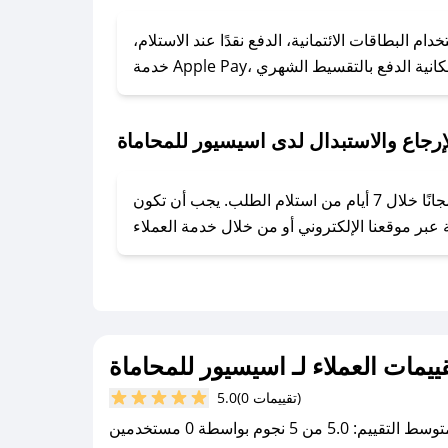
### كيف تحصل على كوبونات خصم حصرية من اسيسيور للمحاماة؟
 البطاقات الائتمانية، الدفع نقدًا عند الاستلام،
ول على كوبونات وخصومات حصرية، قم بما يلي:
- اضغط على أيقونة متابعة لمتجر اسيسيور للمحاماة في تطبيق صحصح.
- تابع حسابنا الرسمي على تويتر وقم بتفعيل زر التنبيهات.
رجاع والاستبدال لدى اسيسيور للمحاماة
- قم بتفعيل إشعارات تطبيق صحصح ليصلك كل جديد.
يحرص اسيسيور للمحاماة على توفير تجربة تسوق آمنة ومريحة لعملائه، حيث يمكنك استرجاع أو استبدال المنتجات مجانًا خلال 7 أيام من استلام الطلب. يجب أن تكون
ييمات العملاء لـ اسيسيور للمحاماة
(0 تقييمات)
5.0
سط التقييم: 5.0 من 5 نجوم بواسطة 0 مستخدمين