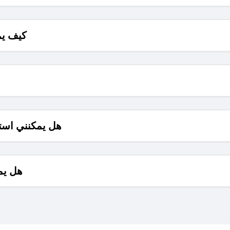
كيف يم
هل يمكنني است
هل يم