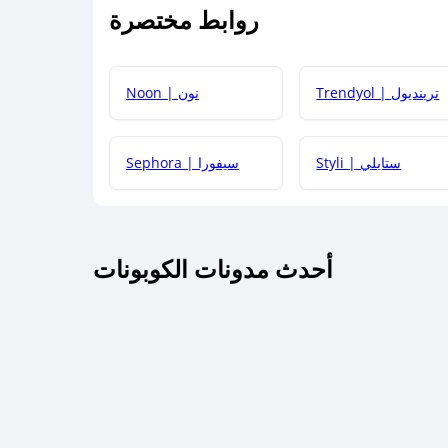
روابط مختصرة
كيف يمكنك استخدام كود الخصم؟
Trendyol | ترينديول
Noon | نون
 أحدث أكواد الخصم والعروض للمتاجر؟
Styli | ستايلي
Sephora | سيفورا
كم مدة صلاحية كود الخصم؟
أحدث مدونات الكوبونات
 توصيل مجاني أو بدون رسوم الشحن ؟
كنني معرفة إذا كان كود الخصم لا يعمل؟