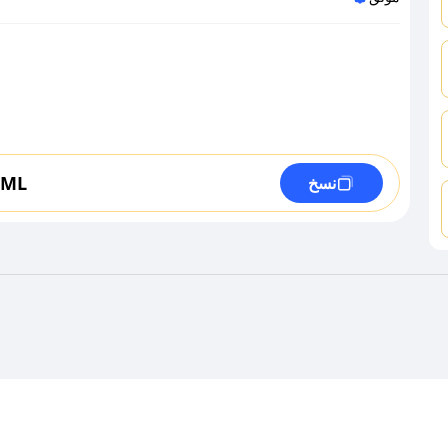
LML
نسخ