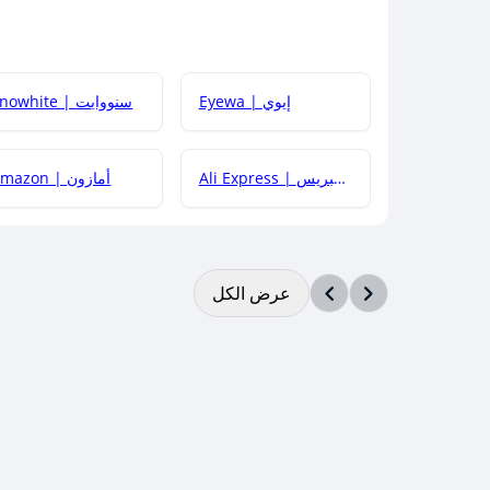
Eyewa | إيوي
Snowhite | سنووايت
Ali Express | علي إكسبريس
Amazon | أمازون
عرض الكل