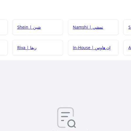
Namshi | نمشي
Shein | شين
كيف أحصل على
In-House | إن هاوس
Riva | ريفا
كيف أحصل على
كيف يم