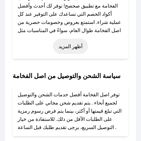
الفخامة مع تطبيق صحصح! نوفر لك أحدث وأفضل
أكواد الخصم التي تساعدك على التوفير عند كل
عملية شراء. استمتع بعروض وخصومات حصرية من
اصل الفخامة طوال العام، سواءً في المناسبات مثل
عيد الفطر، عيد الأضحى، الجمعة البيضاء (شهر
أظهر المزيد
نوفمبر)، رمضان، اليوم الوطني، يوم التأسيس، أو
حتى عروض خاصة أخرى.
### كيف تحصل على كود خصم من اصل الفخامة؟
سياسة الشحن والتوصيل من اصل الفخامة
باستخدام تطبيق صحصح، يمكنك العثور بسهولة على
كود خصم اصل الفخامة. وفي حال عدم توفر
توفر اصل الفخامة أفضل خدمات الشحن والتوصيل
الكوبون، تواصل معنا عبر تويتر أو البريد الإلكتروني
لجميع أنحاء . يتم تقديم شحن مجاني على الطلبات
لإضافته بسرعة.
التي تبلغ قيمتها أو أكثر، بينما يتم فرض رسوم رمزية
على الطلبات الأقل من ذلك. للاستفادة من خيار
### كيفية استخدام كود خصم اصل الفخامة؟
التوصيل السريع، يرجى تقديم طلبك قبل الساعة .
1. انسخ كود الخصم من تطبيق صحصح.
2. الصقه في خانة الدفع عند التسوق من اصل