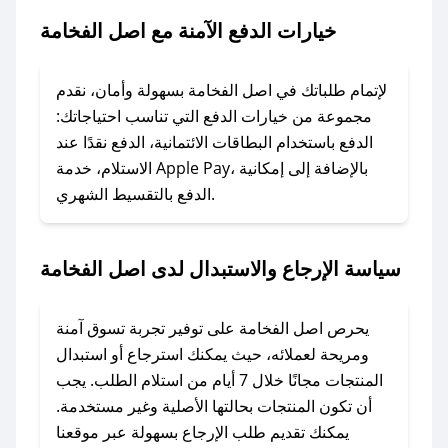
الفخامة.
خيارات الدفع الآمنة مع اصل الفخامة
### ماذا أفعل إذا لم يعمل كود الخصم؟
لا تقلق! يمكنك التواصل مع فريق دعم صحصح عبر
لإتمام طلباتك في اصل الفخامة بسهولة وأمان، نقدم
الرسائل الخاصة على تويتر أو البريد الإلكتروني،
مجموعة من خيارات الدفع التي تناسب احتياجاتك:
وسنقوم بحل المشكلة في أسرع وقت ممكن.
الدفع باستخدام البطاقات الائتمانية، الدفع نقدًا عند
الاستلام، خدمة Apple Pay، بالإضافة إلى إمكانية
الدفع بالتقسيط الشهري.
### ماذا أفعل إذا لم أجد كود خصم لمتجري
المفضل؟
في حال عدم توفر كوبونات لمتجرك المفضل، يمكنك
سياسة الإرجاع والاستبدال لدى اصل الفخامة
مراسلتنا مباشرة وسنعمل على توفير الكوبونات في
أسرع وقت ممكن.
يحرص اصل الفخامة على توفير تجربة تسوق آمنة
### كيف تحصل على كوبونات خصم حصرية من
ومريحة لعملائه، حيث يمكنك استرجاع أو استبدال
اصل الفخامة؟
المنتجات مجانًا خلال 7 أيام من استلام الطلب. يجب
للحصول على كوبونات وخصومات حصرية، قم بما
أن تكون المنتجات بحالتها الأصلية وغير مستخدمة.
يلي:
يمكنك تقديم طلب الإرجاع بسهولة عبر موقعنا