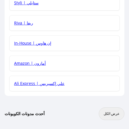
Styli | ستايلي
هل يمكنني جمع كود خصم مع العروض الأخرى؟
Riva | ريفا
In-House | إن هاوس
Amazon | أمازون
Ali Express | علي إكسبريس
أحدث مدونات الكوبونات
عرض الكل