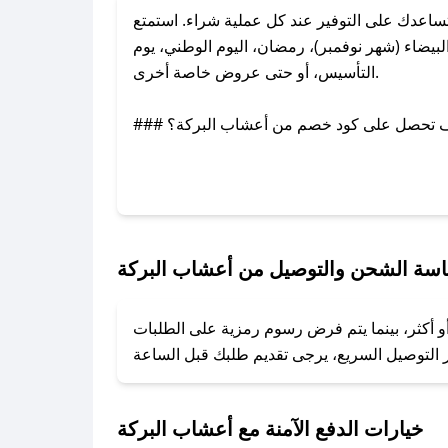
اعدك على التوفير عند كل عملية شراء. استمتع
يضاء (شهر نوفمبر)، رمضان، اليوم الوطني، يوم
التأسيس، أو حتى عروض خاصة أخرى.
### كيف تحصل على كود خصم من أعشاب البركة؟
بر تويتر أو البريد الإلكتروني لإضافته بسرعة.
### كيفية استخدام كود خصم أعشاب البركة؟
1. انسخ كود الخصم من تطبيق صحصح.
2. الصقه في خانة الدفع عند التسوق من أعشاب البركة.
سة الشحن والتوصيل من أعشاب البركة
### ماذا أفعل إذا لم يعمل كود الخصم؟
و أكثر، بينما يتم فرض رسوم رمزية على الطلبات
تروني، وسنقوم بحل المشكلة في أسرع وقت ممكن.
### ماذا أفعل إذا لم أجد كود خصم لمتجري المفضل؟
نعمل على توفير الكوبونات في أسرع وقت ممكن.
خيارات الدفع الآمنة مع أعشاب البركة