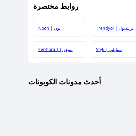
روابط مختصرة
كيف يمكنك استخدام كود الخصم؟
Trendyol | ترينديول
Noon | نون
 أحدث أكواد الخصم والعروض للمتاجر؟
Styli | ستايلي
Sephora | سيفورا
كم مدة صلاحية كود الخصم؟
أحدث مدونات الكوبونات
 توصيل مجاني أو بدون رسوم الشحن ؟
كنني معرفة إذا كان كود الخصم لا يعمل؟