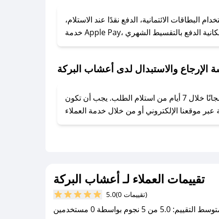
### كيف تحصل على كوبونات خصم حصرية من أعشاب البركة؟
ول على كوبونات وخصومات حصرية، قم بما يلي:
البطاقات الائتمانية، الدفع نقدًا عند الاستلام،
- اضغط على أيقونة متابعة لمتجر أعشاب البركة في تطبيق صحصح.
- تابع حسابنا الرسمي على تويتر وقم بتفعيل زر التنبيهات.
- قم بتفعيل إشعارات تطبيق صحصح ليصلك كل جديد.
 الإرجاع والاستبدال لدى أعشاب البركة
يحرص أعشاب البركة على توفير تجربة تسوق آمنة ومريحة لعملائه، حيث يمكنك استرجاع أو استبدال المنتجات مجانًا خلال 7 أيام من استلام الطلب. يجب أن تكون
تقييمات العملاء لـ أعشاب البركة
(0 تقييمات)
5.0
سط التقييم: 5.0 من 5 نجوم بواسطة 0 مستخدمين