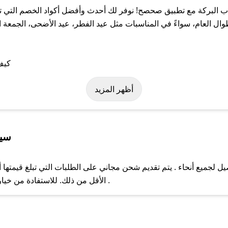
البركة مع تطبيق صحصح! نوفر لك أحدث وأفضل أكواد الخصم التي تس
لعام، سواءً في المناسبات مثل عيد الفطر، عيد الأضحى، الجمعة الب
على كود خصم أعشاب البركة. وفي حال عدم توفر الكوبون، تواصل معنا ع
أظهر المزيد
سيا
جميع أنحاء . يتم تقديم شحن مجاني على الطلبات التي تبلغ قيمتها أ
ل مع فريق دعم صحصح عبر الرسائل الخاصة على تويتر أو البريد الإلك
الأقل من ذلك. للاستفادة من خيار التوصيل السريع، يرجى تقديم طلبك قبل الساعة .
حال عدم توفر كوبونات لمتجرك المفضل، يمكنك مراسلتنا مباشرة وس