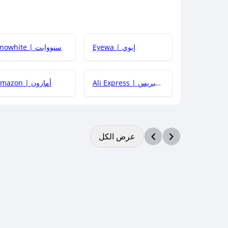
Eyewa | إيوي
Snowhite | سنووايت
Ali Express | علي إكسبريس
Amazon | أمازون
عرض الكل