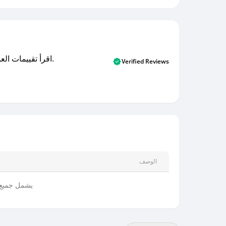
اقرأ تقييمات العملاء الأصلية والتقييمات من المشترين المتحققين. اكتشف ما يعتقده المستخدمون الحقيقيون حول خدمتنا وتعلم من تجاربهم.
Verified Reviews
الوصف
يشمل جميع 