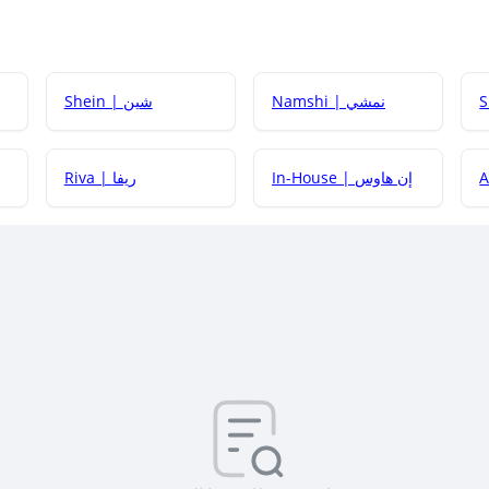
Namshi | نمشي
Shein | شين
كيف أحصل على
In-House | إن هاوس
Riva | ريفا
كيف أحصل على
كيف يم