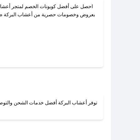
احصل على أفضل كوبونات الخصم لمتجر أعشاب 
بعروض وخصومات حصرية من أعشاب البركة طوال ا
باستخدام تطبيق صحصح، يمكنك العثور بسهولة 
توفر أعشاب البركة أفضل خدمات الشحن والتوصيل ل
لا تقلق! يمكنك التواص
في 