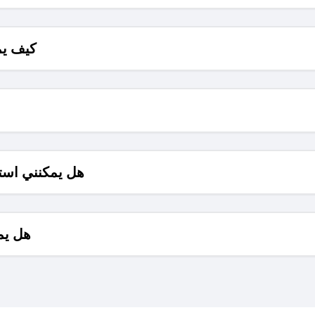
كيف يم
هل يمكنني است
هل يم