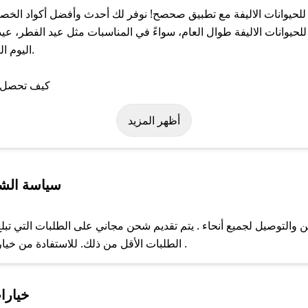
حيوانات الاليفة مع تطبيق صحصح! نوفر لك أحدث وأفضل أكواد الخصم 
انات الاليفة طوال العام، سواءً في المناسبات مثل عيد الفطر، عيد 
اليوم ا
لى كود خصم اصيل للحيوانات الاليفة. وفي حال عدم توفر الكوبون، تواص
أظهر المزيد
سياسة الشح
والتوصيل لجميع أنحاء . يتم تقديم شحن مجاني على الطلبات التي تبلغ
الطلبات الأقل من ذلك. للاستفادة من خيار التوصيل السريع، يرجى تقديم طلبك قبل الساعة .
ل مع فريق دعم صحصح عبر الرسائل الخاصة على تويتر أو البريد الإلك
خيارات
حال عدم توفر كوبونات لمتجرك المفضل، يمكنك مراسلتنا مباشرة وس