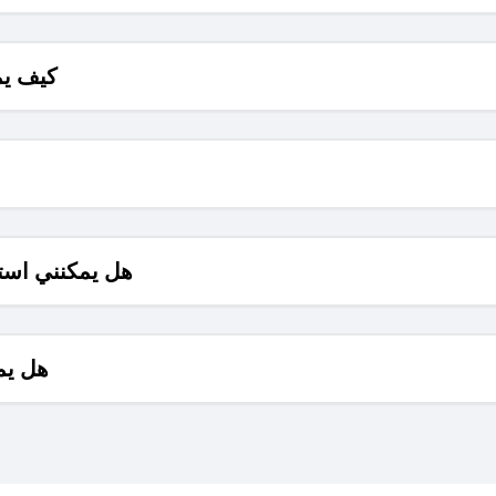
كيف يم
هل يمكنني است
هل يم