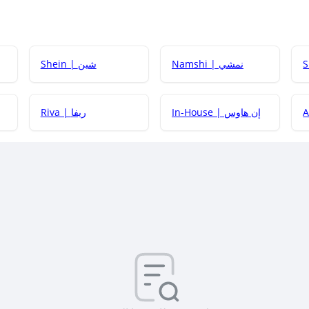
Namshi | نمشي
Shein | شين
كيف أحصل على
In-House | إن هاوس
Riva | ريفا
كيف أحصل على
كيف يم