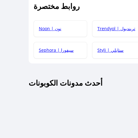
روابط مختصرة
كيف يمكنك استخدام كود الخصم؟
Trendyol | ترينديول
Noon | نون
 أحدث أكواد الخصم والعروض للمتاجر؟
Styli | ستايلي
Sephora | سيفورا
كم مدة صلاحية كود الخصم؟
أحدث مدونات الكوبونات
 توصيل مجاني أو بدون رسوم الشحن ؟
كنني معرفة إذا كان كود الخصم لا يعمل؟