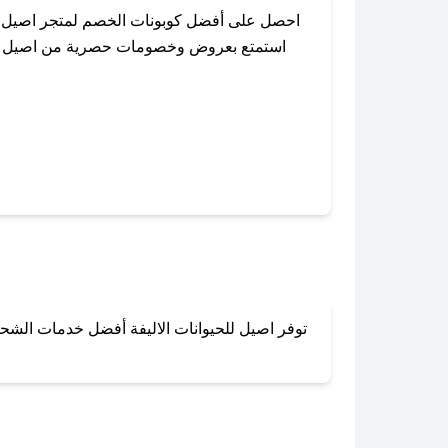
احصل على أفضل كوبونات الخصم لمتجر اصيل لل
استمتع بعروض وخصومات حصرية من اصيل للحيو
باستخدام تطبيق صحصح، يمكنك العثور بسهولة ع
توفر اصيل للحيوانات الاليفة أفضل خدمات الشحن 
لا تقلق! يمكنك التواص
في 