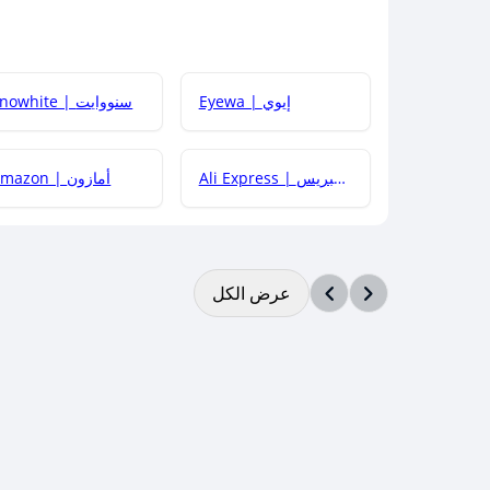
Eyewa | إيوي
Snowhite | سنووايت
Ali Express | علي إكسبريس
Amazon | أمازون
عرض الكل