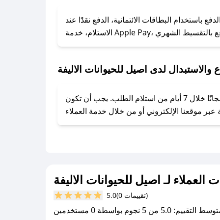
### كيف تحصل على كوبونات خصم حصرية من اصيل للحيوانات الاليفة؟
ع باستخدام البطاقات الائتمانية، الدفع نقدًا عند
ول على كوبونات وخصومات حصرية، قم بما يلي:
- اضغط على أيقونة متابعة لمتجر اصيل للحيوانات الاليفة في تطبيق صحصح.
- تابع حسابنا الرسمي على تويتر وقم بتفعيل زر التنبيهات.
 والاستبدال لدى اصيل للحيوانات الاليفة
- قم بتفعيل إشعارات تطبيق صحصح ليصلك كل جديد.
يحرص اصيل للحيوانات الاليفة على توفير تجربة تسوق آمنة ومريحة لعملائه، حيث يمكنك استرجاع أو استبدال المنتجات مجانًا خلال 7 أيام من استلام الطلب. يجب أن تكون
ت العملاء لـ اصيل للحيوانات الاليفة
(0 تقييمات)
5.0
سط التقييم: 5.0 من 5 نجوم بواسطة 0 مستخدمين