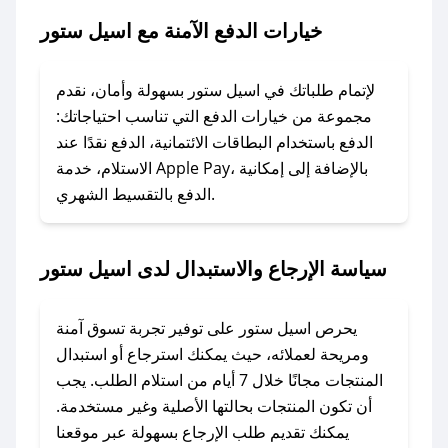
خيارات الدفع الآمنة مع اسيل ستور
### ماذا أفعل إذا لم يعمل كود الخصم؟
لا تقلق! يمكنك التواصل مع فريق دعم صحصح عبر
الرسائل الخاصة على تويتر أو البريد الإلكتروني،
لإتمام طلباتك في اسيل ستور بسهولة وأمان، نقدم
وسنقوم بحل المشكلة في أسرع وقت ممكن.
مجموعة من خيارات الدفع التي تناسب احتياجاتك:
الدفع باستخدام البطاقات الائتمانية، الدفع نقدًا عند
### ماذا أفعل إذا لم أجد كود خصم لمتجري
الاستلام، خدمة Apple Pay، بالإضافة إلى إمكانية
الدفع بالتقسيط الشهري.
المفضل؟
في حال عدم توفر كوبونات لمتجرك المفضل، يمكنك
مراسلتنا مباشرة وسنعمل على توفير الكوبونات في
سياسة الإرجاع والاستبدال لدى اسيل ستور
أسرع وقت ممكن.
### كيف تحصل على كوبونات خصم حصرية من
يحرص اسيل ستور على توفير تجربة تسوق آمنة
اسيل ستور؟
ومريحة لعملائه، حيث يمكنك استرجاع أو استبدال
للحصول على كوبونات وخصومات حصرية، قم بما
المنتجات مجانًا خلال 7 أيام من استلام الطلب. يجب
يلي:
أن تكون المنتجات بحالتها الأصلية وغير مستخدمة.
- اضغط على أيقونة متابعة لمتجر اسيل ستور في
يمكنك تقديم طلب الإرجاع بسهولة عبر موقعنا