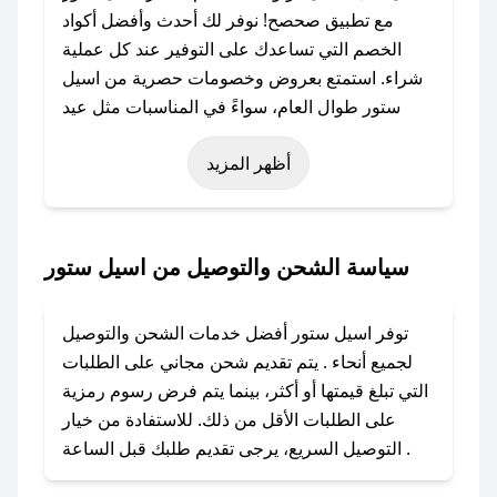
مع تطبيق صحصح! نوفر لك أحدث وأفضل أكواد
الخصم التي تساعدك على التوفير عند كل عملية
شراء. استمتع بعروض وخصومات حصرية من اسيل
ستور طوال العام، سواءً في المناسبات مثل عيد
الفطر، عيد الأضحى، الجمعة البيضاء (شهر نوفمبر)،
أظهر المزيد
رمضان، اليوم الوطني، يوم التأسيس، أو حتى عروض
خاصة أخرى.
### كيف تحصل على كود خصم من اسيل ستور؟
سياسة الشحن والتوصيل من اسيل ستور
باستخدام تطبيق صحصح، يمكنك العثور بسهولة على
كود خصم اسيل ستور. وفي حال عدم توفر الكوبون،
توفر اسيل ستور أفضل خدمات الشحن والتوصيل
تواصل معنا عبر تويتر أو البريد الإلكتروني لإضافته
لجميع أنحاء . يتم تقديم شحن مجاني على الطلبات
بسرعة.
التي تبلغ قيمتها أو أكثر، بينما يتم فرض رسوم رمزية
على الطلبات الأقل من ذلك. للاستفادة من خيار
### كيفية استخدام كود خصم اسيل ستور؟
التوصيل السريع، يرجى تقديم طلبك قبل الساعة .
1. انسخ كود الخصم من تطبيق صحصح.
2. الصقه في خانة الدفع عند التسوق من اسيل ستور.