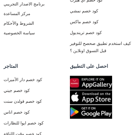
برنامج الاصدار التجريبي
كود خصم نمشي
مركز المساعدة
كود خصم ماكس
الشروط والأحكام
كود خصم ترينديول
سياسة الخصوصية
كيف استخدم تطبيق صحصح للتوفير
قبل التسوق اونلاين ؟
احصل على التطبيق
المتاجر
كود خصم دار الأميرات
كود خصم جيني
كود خصم قولدن سنت
كود خصم اناس
كود خصم ايوا للنظارات
كود خصم وقت اللياقة