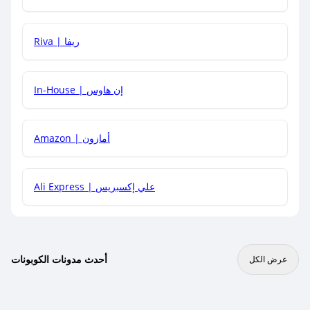
هل يمكنني جمع كود خصم مع العروض الأخرى؟
Riva | ريفا
In-House | إن هاوس
Amazon | أمازون
Ali Express | علي إكسبريس
أحدث مدونات الكوبونات
عرض الكل