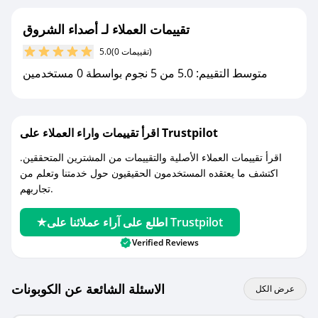
- قم بتفعيل إشعارات تطبيق صحصح ليصلك كل
جديد.
تقييمات العملاء لـ أصداء الشروق
(0 تقييمات)
5.0
مع صحصح، تسوق بذكاء ووفّر على كل مشترياتك مع
متوسط التقييم: 5.0 من 5 نجوم بواسطة 0 مستخدمين
كوبونات خصم حصرية من أصداء الشروق!
اقرأ تقييمات واراء العملاء على Trustpilot
اقرأ تقييمات العملاء الأصلية والتقييمات من المشترين المتحققين.
اكتشف ما يعتقده المستخدمون الحقيقيون حول خدمتنا وتعلم من
تجاربهم.
اطلع على آراء عملائنا على Trustpilot
Verified Reviews
الاسئلة الشائعة عن الكوبونات
عرض الكل