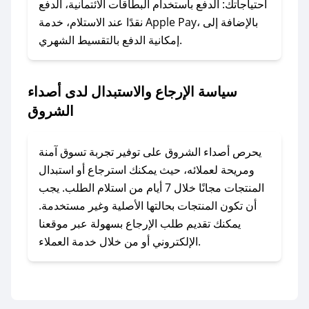
الرسائل الخاصة على تويتر أو البريد الإلكتروني،
احتياجاتك: الدفع باستخدام البطاقات الائتمانية، الدفع
وسنقوم بحل المشكلة في أسرع وقت ممكن.
نقدًا عند الاستلام، خدمة Apple Pay، بالإضافة إلى
إمكانية الدفع بالتقسيط الشهري.
### ماذا أفعل إذا لم أجد كود خصم لمتجري
المفضل؟
سياسة الإرجاع والاستبدال لدى أصداء
في حال عدم توفر كوبونات لمتجرك المفضل، يمكنك
الشروق
مراسلتنا مباشرة وسنعمل على توفير الكوبونات في
أسرع وقت ممكن.
يحرص أصداء الشروق على توفير تجربة تسوق آمنة
### كيف تحصل على كوبونات خصم حصرية من
ومريحة لعملائه، حيث يمكنك استرجاع أو استبدال
أصداء الشروق؟
المنتجات مجانًا خلال 7 أيام من استلام الطلب. يجب
للحصول على كوبونات وخصومات حصرية، قم بما
أن تكون المنتجات بحالتها الأصلية وغير مستخدمة.
يلي:
يمكنك تقديم طلب الإرجاع بسهولة عبر موقعنا
- اضغط على أيقونة متابعة لمتجر أصداء الشروق في
الإلكتروني أو من خلال خدمة العملاء.
تطبيق صحصح.
- تابع حسابنا الرسمي على تويتر وقم بتفعيل زر
التنبيهات.