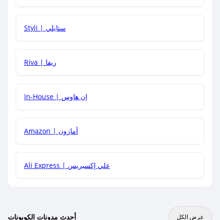
هل يمكنني استخدام كود خصم على منتجات معينة فقط؟
Styli | ستايلي
هل يمكنني جمع كود خصم مع العروض الأخرى؟
Riva | ريفا
In-House | إن هاوس
Amazon | أمازون
Ali Express | علي إكسبريس
أحدث مدونات الكوبونات
عرض الكل