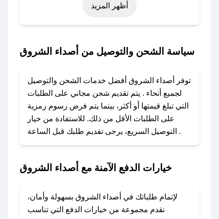
أظهر المزيد
نوفمبر)، رمضان، اليوم الوطني، يوم التأسيس، أو
حتى عروض خاصة أخرى.
### كيف تحصل على كود خصم من أصداء
سياسة الشحن والتوصيل من أصداء الشروق
الشروق؟
باستخدام تطبيق صحصح، يمكنك العثور بسهولة على
توفر أصداء الشروق أفضل خدمات الشحن والتوصيل
كود خصم أصداء الشروق. وفي حال عدم توفر
لجميع أنحاء . يتم تقديم شحن مجاني على الطلبات
الكوبون، تواصل معنا عبر تويتر أو البريد الإلكتروني
التي تبلغ قيمتها أو أكثر، بينما يتم فرض رسوم رمزية
لإضافته بسرعة.
على الطلبات الأقل من ذلك. للاستفادة من خيار
التوصيل السريع، يرجى تقديم طلبك قبل الساعة .
### كيفية استخدام كود خصم أصداء الشروق؟
1. انسخ كود الخصم من تطبيق صحصح.
2. الصقه في خانة الدفع عند التسوق من أصداء
خيارات الدفع الآمنة مع أصداء الشروق
الشروق.
### ماذا أفعل إذا لم يعمل كود الخصم؟
لإتمام طلباتك في أصداء الشروق بسهولة وأمان،
لا تقلق! يمكنك التواصل مع فريق دعم صحصح عبر
نقدم مجموعة من خيارات الدفع التي تناسب