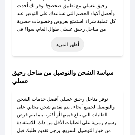
رحيق عسلي مع تطبيق صحصح! نوفر لك أحدث
وأفضل أكواد الخصم التي تساعدك على التوفير عند
كل عملية شراء. استمتع بعروض وخصومات حصرية
من مناحل رحيق عسلي طوال العام، سواءً في
المناسبات مثل عيد الفطر، عيد الأضحى، الجمعة
أظهر المزيد
البيضاء (شهر نوفمبر)، رمضان، اليوم الوطني، يوم
التأسيس، أو حتى عروض خاصة أخرى.
### كيف تحصل على كود خصم من مناحل رحيق
سياسة الشحن والتوصيل من مناحل رحيق
عسلي؟
عسلي
باستخدام تطبيق صحصح، يمكنك العثور بسهولة على
كود خصم مناحل رحيق عسلي. وفي حال عدم توفر
توفر مناحل رحيق عسلي أفضل خدمات الشحن
الكوبون، تواصل معنا عبر تويتر أو البريد الإلكتروني
والتوصيل لجميع أنحاء . يتم تقديم شحن مجاني على
لإضافته بسرعة.
الطلبات التي تبلغ قيمتها أو أكثر، بينما يتم فرض
رسوم رمزية على الطلبات الأقل من ذلك. للاستفادة
### كيفية استخدام كود خصم مناحل رحيق عسلي؟
من خيار التوصيل السريع، يرجى تقديم طلبك قبل
1. انسخ كود الخصم من تطبيق صحصح.