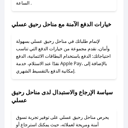
الساعة .
2. الصقه في خانة الدفع عند التسوق من مناحل
رحيق عسلي.
خيارات الدفع الآمنة مع مناحل رحيق عسلي
### ماذا أفعل إذا لم يعمل كود الخصم؟
لا تقلق! يمكنك التواصل مع فريق دعم صحصح عبر
الرسائل الخاصة على تويتر أو البريد الإلكتروني،
لإتمام طلباتك في مناحل رحيق عسلي بسهولة
وسنقوم بحل المشكلة في أسرع وقت ممكن.
وأمان، نقدم مجموعة من خيارات الدفع التي تناسب
احتياجاتك: الدفع باستخدام البطاقات الائتمانية، الدفع
### ماذا أفعل إذا لم أجد كود خصم لمتجري
نقدًا عند الاستلام، خدمة Apple Pay، بالإضافة إلى
المفضل؟
إمكانية الدفع بالتقسيط الشهري.
في حال عدم توفر كوبونات لمتجرك المفضل، يمكنك
مراسلتنا مباشرة وسنعمل على توفير الكوبونات في
سياسة الإرجاع والاستبدال لدى مناحل رحيق
أسرع وقت ممكن.
عسلي
### كيف تحصل على كوبونات خصم حصرية من
مناحل رحيق عسلي؟
يحرص مناحل رحيق عسلي على توفير تجربة تسوق
للحصول على كوبونات وخصومات حصرية، قم بما
آمنة ومريحة لعملائه، حيث يمكنك استرجاع أو