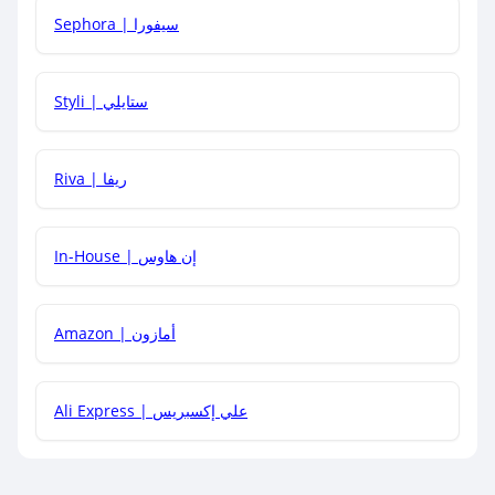
Sephora | سيفورا
هل يمكنني استخدام كود خصم على منتجات معينة فقط؟
Styli | ستايلي
هل يمكنني جمع كود خصم مع العروض الأخرى؟
Riva | ريفا
In-House | إن هاوس
Amazon | أمازون
Ali Express | علي إكسبريس