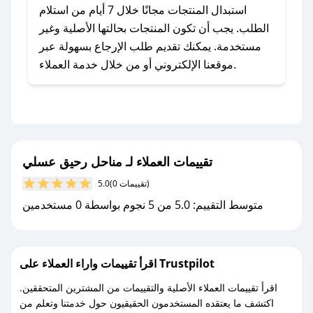
يلي:
استبدال المنتجات مجانًا خلال 7 أيام من استلام
- اضغط على أيقونة متابعة لمتجر مناحل رحيق
الطلب. يجب أن تكون المنتجات بحالتها الأصلية وغير
عسلي في تطبيق صحصح.
مستخدمة. يمكنك تقديم طلب الإرجاع بسهولة عبر
- تابع حسابنا الرسمي على تويتر وقم بتفعيل زر
موقعنا الإلكتروني أو من خلال خدمة العملاء.
التنبيهات.
- قم بتفعيل إشعارات تطبيق صحصح ليصلك كل
جديد.
مع صحصح، تسوق بذكاء ووفّر على كل مشترياتك مع
تقييمات العملاء لـ مناحل رحيق عسلي
كوبونات خصم حصرية من مناحل رحيق عسلي!
(0 تقييمات)
5.0
متوسط التقييم: 5.0 من 5 نجوم بواسطة 0 مستخدمين
اقرأ تقييمات واراء العملاء على Trustpilot
اقرأ تقييمات العملاء الأصلية والتقييمات من المشترين المتحققين.
اكتشف ما يعتقده المستخدمون الحقيقيون حول خدمتنا وتعلم من