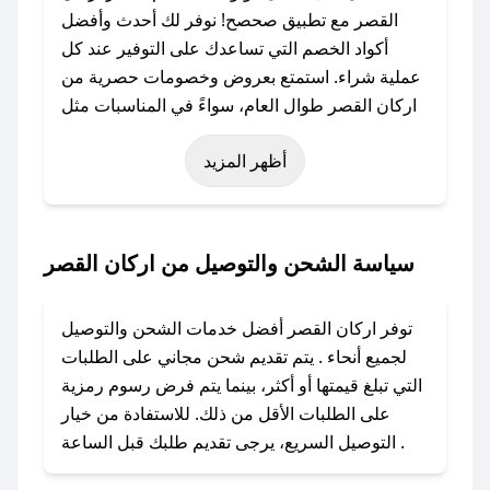
القصر مع تطبيق صحصح! نوفر لك أحدث وأفضل
أكواد الخصم التي تساعدك على التوفير عند كل
عملية شراء. استمتع بعروض وخصومات حصرية من
اركان القصر طوال العام، سواءً في المناسبات مثل
عيد الفطر، عيد الأضحى، الجمعة البيضاء (شهر
أظهر المزيد
نوفمبر)، رمضان، اليوم الوطني، يوم التأسيس، أو
حتى عروض خاصة أخرى.
### كيف تحصل على كود خصم من اركان القصر؟
سياسة الشحن والتوصيل من اركان القصر
باستخدام تطبيق صحصح، يمكنك العثور بسهولة على
كود خصم اركان القصر. وفي حال عدم توفر
توفر اركان القصر أفضل خدمات الشحن والتوصيل
الكوبون، تواصل معنا عبر تويتر أو البريد الإلكتروني
لجميع أنحاء . يتم تقديم شحن مجاني على الطلبات
لإضافته بسرعة.
التي تبلغ قيمتها أو أكثر، بينما يتم فرض رسوم رمزية
على الطلبات الأقل من ذلك. للاستفادة من خيار
### كيفية استخدام كود خصم اركان القصر؟
التوصيل السريع، يرجى تقديم طلبك قبل الساعة .
1. انسخ كود الخصم من تطبيق صحصح.
2. الصقه في خانة الدفع عند التسوق من اركان