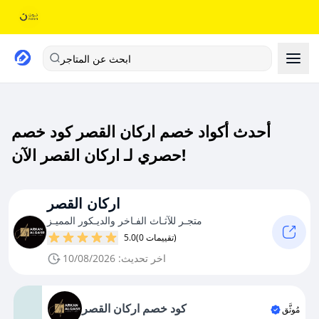
ابحث عن المتاجر
أحدث أكواد خصم اركان القصر كود خصم
حصري لـ اركان القصر الآن!
اركان القصر
متجـر للآثـاث الفـاخر والديـكور المميـز
(0 تقييمات)
5.0
اخر تحديث: 10/08/2026
كود خصم اركان القصر
مُوثَّق