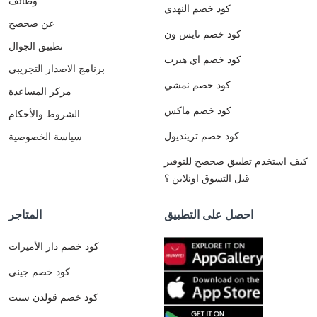
وظائف
كود خصم النهدي
عن صحصح
كود خصم نايس ون
تطبيق الجوال
كود خصم اي هيرب
برنامج الاصدار التجريبي
كود خصم نمشي
مركز المساعدة
كود خصم ماكس
الشروط والأحكام
كود خصم ترينديول
سياسة الخصوصية
كيف استخدم تطبيق صحصح للتوفير
قبل التسوق اونلاين ؟
احصل على التطبيق
المتاجر
كود خصم دار الأميرات
كود خصم جيني
كود خصم قولدن سنت