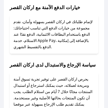
القصر.
خيارات الدفع الآمنة مع اركان القصر
### ماذا أفعل إذا لم يعمل كود الخصم؟
لا تقلق! يمكنك التواصل مع فريق دعم صحصح عبر
لإتمام طلباتك في اركان القصر بسهولة وأمان، نقدم
الرسائل الخاصة على تويتر أو البريد الإلكتروني،
مجموعة من خيارات الدفع التي تناسب احتياجاتك:
وسنقوم بحل المشكلة في أسرع وقت ممكن.
الدفع باستخدام البطاقات الائتمانية، الدفع نقدًا عند
الاستلام، خدمة Apple Pay، بالإضافة إلى إمكانية
الدفع بالتقسيط الشهري.
### ماذا أفعل إذا لم أجد كود خصم لمتجري
المفضل؟
في حال عدم توفر كوبونات لمتجرك المفضل، يمكنك
سياسة الإرجاع والاستبدال لدى اركان القصر
مراسلتنا مباشرة وسنعمل على توفير الكوبونات في
أسرع وقت ممكن.
يحرص اركان القصر على توفير تجربة تسوق آمنة
### كيف تحصل على كوبونات خصم حصرية من
ومريحة لعملائه، حيث يمكنك استرجاع أو استبدال
اركان القصر؟
المنتجات مجانًا خلال 7 أيام من استلام الطلب. يجب
للحصول على كوبونات وخصومات حصرية، قم بما
أن تكون المنتجات بحالتها الأصلية وغير مستخدمة.
يلي:
يمكنك تقديم طلب الإرجاع بسهولة عبر موقعنا