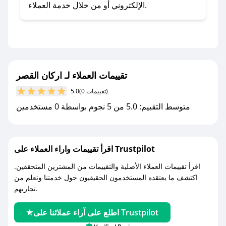
- اضغط على أيقونة متابعة لمتجر اركان القصر في
الإلكتروني أو من خلال خدمة العملاء.
تطبيق صحصح.
- تابع حسابنا الرسمي على تويتر وقم بتفعيل زر
التنبيهات.
- قم بتفعيل إشعارات تطبيق صحصح ليصلك كل
جديد.
تقييمات العملاء لـ اركان القصر
(0 تقييمات)
5.0
مع صحصح، تسوق بذكاء ووفّر على كل مشترياتك مع
متوسط التقييم: 5.0 من 5 نجوم بواسطة 0 مستخدمين
كوبونات خصم حصرية من اركان القصر!
اقرأ تقييمات واراء العملاء على Trustpilot
اقرأ تقييمات العملاء الأصلية والتقييمات من المشترين المتحققين.
اكتشف ما يعتقده المستخدمون الحقيقيون حول خدمتنا وتعلم من
تجاربهم.
اطلع على آراء عملائنا على Trustpilot