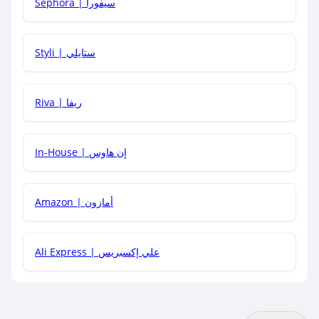
Sephora | سيفورا
هل يمكنني استخدام كود خصم على منتجات معينة فقط؟
Styli | ستايلي
هل يمكنني جمع كود خصم مع العروض الأخرى؟
Riva | ريفا
In-House | إن هاوس
Amazon | أمازون
Ali Express | علي إكسبريس