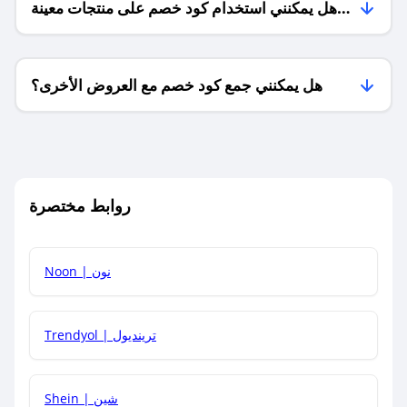
هل يمكنني استخدام كود خصم على منتجات معينة
فقط؟
هل يمكنني جمع كود خصم مع العروض الأخرى؟
ما معنى كود خصم ؟
روابط مختصرة
كيف يمكنك استخدام كود الخصم؟
Noon | نون
كيف أحصل على أحدث أكواد الخصم والعروض للمتاجر؟
Trendyol | ترينديول
كم مدة صلاحية كود الخصم؟
Shein | شين