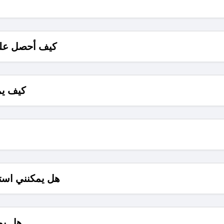
كيف أحصل على
كيف يم
هل يمكنني است
هل يم