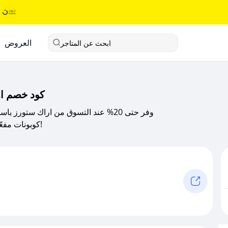
العروض
ابحث عن المتاجر
كود خصم اراك ستورز 2025
وفر حتى 20% عند التسوق من اراك ست
كوبونات مفعّلة على منتجات التخزين، أدوات القهوة والمطبخ، والمزيد!