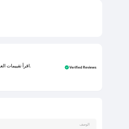
اقرأ تقييمات العملاء الأصلية والتقييمات من المشترين المتحققين. اكتشف ما يعتقده المستخدمون الحقيقيون حول خدمتنا وتعلم من تجاربهم.
Verified Reviews
الوصف