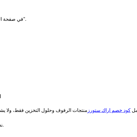
في صفحة الدفع، الصق الكود في خانة "الرمز الترويجي".
ا
ل
كود خصم اراك ستورز
نعم، يتم التوصيل مجانًا لمعظم مدن المملكة.