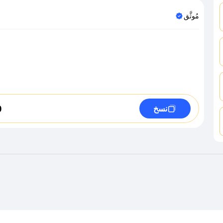
مُوثَّق
0
نسخ