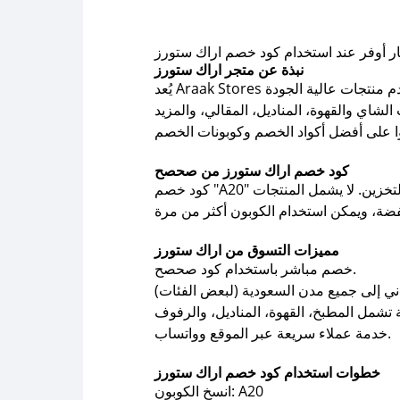
ر أوفر عند استخدام كود خصم اراك ستورز
نبذة عن متجر اراك ستورز
يُعد Araak Stores من أبرز المتاجر الإلكترونية السعودية المتخصصة في تقديم حلول التخزين والأدوات المنزلية العملية. المتجر يقدم منتجات عالية الجودة
كود خصم اراك ستورز من صحصح
كود خصم "A20" مقدم من موقع صحصح ويمنحك خصم يصل حتى 20% على مجموعة من المنتجات، خصوصًا الرفوف وحلول التخزين. لا يشمل المنتجات
مميزات التسوق من اراك ستورز
خصم مباشر باستخدام كود صحصح.
خدمة عملاء سريعة عبر الموقع وواتساب.
خطوات استخدام كود خصم اراك ستورز
انسخ الكوبون: A20