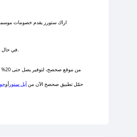
اراك ستورز يقدم خصومات موسمية 
وسنعمل على توفير الكوبونات في أسرع وقت ممكن.
في حال ع
حمّل تطبيق صحصح الآن من
آبل ستور
أو
جوج