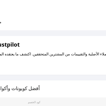
متو
اقرأ تقييمات واراء العملاء ع
أفضل كوبونات وأكواد
كود الخصم