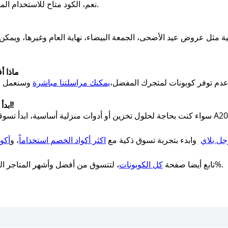
نعم، الكود متاح للاستخدام المتعدد طالما ما زال مفعّلًا على موقع صحصح.
مثل عروض عيد الأضحى، الجمعة البيضاء، نهاية العام وغيرها، ويم
ماذا أ
دم توفر كوبونات لمتجرك المفضل،
يمكنك مراسلتنا مباشرة
ابدأ الآن رحلتك في تنظيم منزلك بأذكى الأسعار!
سواء كنت بحاجة لحلول تخزين أو أدوات منزلية أساسية، ابدأ تسوقك الآن من متجر اراك س
ل بلاي
وابدء بتجربة تسوق ذكية مع
اكثر أكواد الخصم استخداماً
، و
أكو
فعالة 100%.
تابع أيضا صفحة
كل الكوبونات
، لتتسوق من أفضل وأشهر المتاجر المح