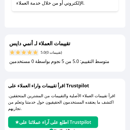
تطبيق صحصح.
الإلكتروني أو من خلال خدمة العملاء.
- تابع حسابنا الرسمي على تويتر وقم بتفعيل زر
التنبيهات.
- قم بتفعيل إشعارات تطبيق صحصح ليصلك كل
جديد.
تقييمات العملاء لـ أنمي دايس
مع صحصح، تسوق بذكاء ووفّر على كل مشترياتك مع
(0 تقييمات)
5.0
كوبونات خصم حصرية من أنمي دايس!
متوسط التقييم: 5.0 من 5 نجوم بواسطة 0 مستخدمين
اقرأ تقييمات واراء العملاء على Trustpilot
اقرأ تقييمات العملاء الأصلية والتقييمات من المشترين المتحققين.
اكتشف ما يعتقده المستخدمون الحقيقيون حول خدمتنا وتعلم من
تجاربهم.
اطلع على آراء عملائنا على Trustpilot