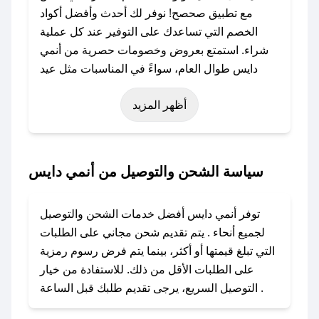
مع تطبيق صحصح! نوفر لك أحدث وأفضل أكواد
الخصم التي تساعدك على التوفير عند كل عملية
شراء. استمتع بعروض وخصومات حصرية من أنمي
دايس طوال العام، سواءً في المناسبات مثل عيد
الفطر، عيد الأضحى، الجمعة البيضاء (شهر نوفمبر)،
أظهر المزيد
رمضان، اليوم الوطني، يوم التأسيس، أو حتى عروض
خاصة أخرى.
### كيف تحصل على كود خصم من أنمي دايس؟
سياسة الشحن والتوصيل من أنمي دايس
باستخدام تطبيق صحصح، يمكنك العثور بسهولة على
كود خصم أنمي دايس. وفي حال عدم توفر الكوبون،
توفر أنمي دايس أفضل خدمات الشحن والتوصيل
تواصل معنا عبر تويتر أو البريد الإلكتروني لإضافته
لجميع أنحاء . يتم تقديم شحن مجاني على الطلبات
بسرعة.
التي تبلغ قيمتها أو أكثر، بينما يتم فرض رسوم رمزية
على الطلبات الأقل من ذلك. للاستفادة من خيار
### كيفية استخدام كود خصم أنمي دايس؟
التوصيل السريع، يرجى تقديم طلبك قبل الساعة .
1. انسخ كود الخصم من تطبيق صحصح.
2. الصقه في خانة الدفع عند التسوق من أنمي دايس.