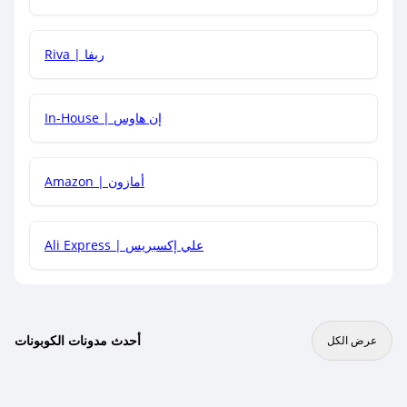
هل يمكنني جمع كود خصم مع العروض الأخرى؟
Riva | ريفا
In-House | إن هاوس
Amazon | أمازون
Ali Express | علي إكسبريس
أحدث مدونات الكوبونات
عرض الكل