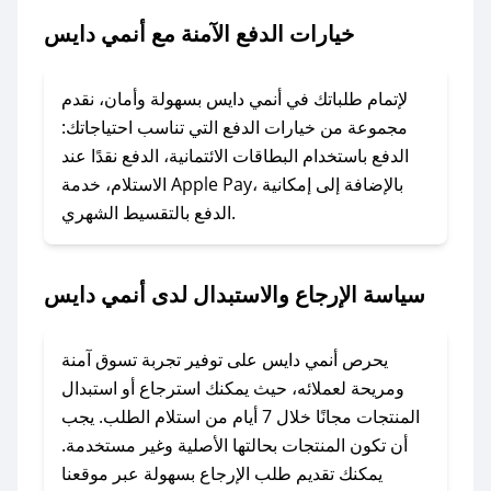
خيارات الدفع الآمنة مع أنمي دايس
### ماذا أفعل إذا لم يعمل كود الخصم؟
لا تقلق! يمكنك التواصل مع فريق دعم صحصح عبر
الرسائل الخاصة على تويتر أو البريد الإلكتروني،
لإتمام طلباتك في أنمي دايس بسهولة وأمان، نقدم
وسنقوم بحل المشكلة في أسرع وقت ممكن.
مجموعة من خيارات الدفع التي تناسب احتياجاتك:
الدفع باستخدام البطاقات الائتمانية، الدفع نقدًا عند
### ماذا أفعل إذا لم أجد كود خصم لمتجري
الاستلام، خدمة Apple Pay، بالإضافة إلى إمكانية
الدفع بالتقسيط الشهري.
المفضل؟
في حال عدم توفر كوبونات لمتجرك المفضل، يمكنك
مراسلتنا مباشرة وسنعمل على توفير الكوبونات في
سياسة الإرجاع والاستبدال لدى أنمي دايس
أسرع وقت ممكن.
### كيف تحصل على كوبونات خصم حصرية من
يحرص أنمي دايس على توفير تجربة تسوق آمنة
أنمي دايس؟
ومريحة لعملائه، حيث يمكنك استرجاع أو استبدال
للحصول على كوبونات وخصومات حصرية، قم بما
المنتجات مجانًا خلال 7 أيام من استلام الطلب. يجب
يلي:
أن تكون المنتجات بحالتها الأصلية وغير مستخدمة.
- اضغط على أيقونة متابعة لمتجر أنمي دايس في
يمكنك تقديم طلب الإرجاع بسهولة عبر موقعنا