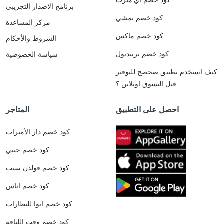
برنامج الاصدار التجريبي
كود خصم نمشي
مركز المساعدة
كود خصم ماكس
الشروط والأحكام
كود خصم ترينديول
سياسة الخصوصية
كيف استخدم تطبيق صحصح للتوفير
قبل التسوق اونلاين ؟
احصل على التطبيق
المتاجر
كود خصم دار الأميرات
كود خصم جيني
كود خصم قولدن سنت
كود خصم اناس
كود خصم ايوا للنظارات
كود خصم وقت اللياقة