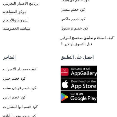
برنامج الاصدار التجريبي
كود خصم نمشي
مركز المساعدة
كود خصم ماكس
الشروط والأحكام
كود خصم ترينديول
سياسة الخصوصية
كيف استخدم تطبيق صحصح للتوفير
قبل التسوق اونلاين ؟
احصل على التطبيق
المتاجر
كود خصم دار الأميرات
كود خصم جيني
كود خصم قولدن سنت
كود خصم اناس
كود خصم ايوا للنظارات
كود خصم وقت اللياقة