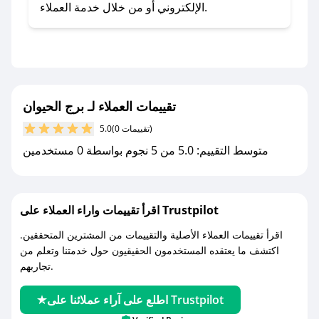
- اضغط على أيقونة متابعة لمتجر برج الحيوان في
الإلكتروني أو من خلال خدمة العملاء.
تطبيق صحصح.
- تابع حسابنا الرسمي على تويتر وقم بتفعيل زر
التنبيهات.
- قم بتفعيل إشعارات تطبيق صحصح ليصلك كل
جديد.
تقييمات العملاء لـ برج الحيوان
(0 تقييمات)
5.0
مع صحصح، تسوق بذكاء ووفّر على كل مشترياتك مع
متوسط التقييم: 5.0 من 5 نجوم بواسطة 0 مستخدمين
كوبونات خصم حصرية من برج الحيوان!
اقرأ تقييمات واراء العملاء على Trustpilot
اقرأ تقييمات العملاء الأصلية والتقييمات من المشترين المتحققين.
اكتشف ما يعتقده المستخدمون الحقيقيون حول خدمتنا وتعلم من
تجاربهم.
اطلع على آراء عملائنا على Trustpilot