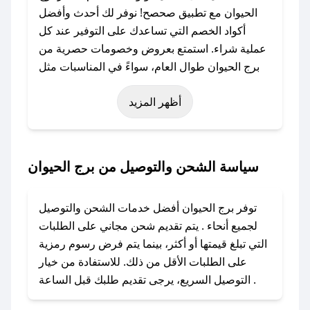
الحيوان مع تطبيق صحصح! نوفر لك أحدث وأفضل
أكواد الخصم التي تساعدك على التوفير عند كل
عملية شراء. استمتع بعروض وخصومات حصرية من
برج الحيوان طوال العام، سواءً في المناسبات مثل
عيد الفطر، عيد الأضحى، الجمعة البيضاء (شهر
أظهر المزيد
نوفمبر)، رمضان، اليوم الوطني، يوم التأسيس، أو
حتى عروض خاصة أخرى.
### كيف تحصل على كود خصم من برج الحيوان؟
سياسة الشحن والتوصيل من برج الحيوان
باستخدام تطبيق صحصح، يمكنك العثور بسهولة على
كود خصم برج الحيوان. وفي حال عدم توفر الكوبون،
توفر برج الحيوان أفضل خدمات الشحن والتوصيل
تواصل معنا عبر تويتر أو البريد الإلكتروني لإضافته
لجميع أنحاء . يتم تقديم شحن مجاني على الطلبات
بسرعة.
التي تبلغ قيمتها أو أكثر، بينما يتم فرض رسوم رمزية
على الطلبات الأقل من ذلك. للاستفادة من خيار
### كيفية استخدام كود خصم برج الحيوان؟
التوصيل السريع، يرجى تقديم طلبك قبل الساعة .
1. انسخ كود الخصم من تطبيق صحصح.
2. الصقه في خانة الدفع عند التسوق من برج