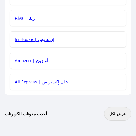
هل يمكنني جمع كود خصم مع العروض الأخرى؟
Riva | ريفا
In-House | إن هاوس
Amazon | أمازون
Ali Express | علي إكسبريس
أحدث مدونات الكوبونات
عرض الكل