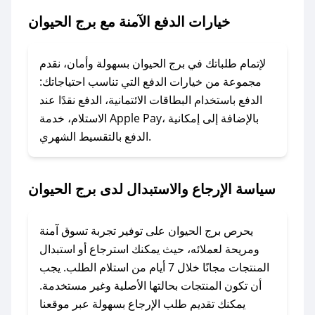
الحيوان.
خيارات الدفع الآمنة مع برج الحيوان
### ماذا أفعل إذا لم يعمل كود الخصم؟
لا تقلق! يمكنك التواصل مع فريق دعم صحصح عبر
لإتمام طلباتك في برج الحيوان بسهولة وأمان، نقدم
الرسائل الخاصة على تويتر أو البريد الإلكتروني،
مجموعة من خيارات الدفع التي تناسب احتياجاتك:
وسنقوم بحل المشكلة في أسرع وقت ممكن.
الدفع باستخدام البطاقات الائتمانية، الدفع نقدًا عند
الاستلام، خدمة Apple Pay، بالإضافة إلى إمكانية
الدفع بالتقسيط الشهري.
### ماذا أفعل إذا لم أجد كود خصم لمتجري
المفضل؟
في حال عدم توفر كوبونات لمتجرك المفضل، يمكنك
سياسة الإرجاع والاستبدال لدى برج الحيوان
مراسلتنا مباشرة وسنعمل على توفير الكوبونات في
أسرع وقت ممكن.
يحرص برج الحيوان على توفير تجربة تسوق آمنة
### كيف تحصل على كوبونات خصم حصرية من
ومريحة لعملائه، حيث يمكنك استرجاع أو استبدال
برج الحيوان؟
المنتجات مجانًا خلال 7 أيام من استلام الطلب. يجب
للحصول على كوبونات وخصومات حصرية، قم بما
أن تكون المنتجات بحالتها الأصلية وغير مستخدمة.
يلي:
يمكنك تقديم طلب الإرجاع بسهولة عبر موقعنا