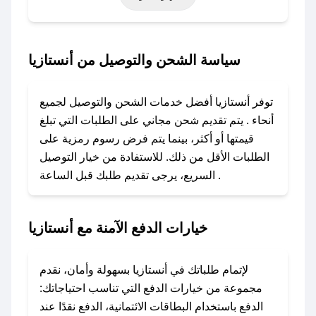
أخرى.
### كيف تحصل على كود خصم من أنستازيا؟
سياسة الشحن والتوصيل من أنستازيا
باستخدام تطبيق صحصح، يمكنك العثور بسهولة على
كود خصم أنستازيا. وفي حال عدم توفر الكوبون،
توفر أنستازيا أفضل خدمات الشحن والتوصيل لجميع
تواصل معنا عبر تويتر أو البريد الإلكتروني لإضافته
أنحاء . يتم تقديم شحن مجاني على الطلبات التي تبلغ
بسرعة.
قيمتها أو أكثر، بينما يتم فرض رسوم رمزية على
الطلبات الأقل من ذلك. للاستفادة من خيار التوصيل
### كيفية استخدام كود خصم أنستازيا؟
السريع، يرجى تقديم طلبك قبل الساعة .
1. انسخ كود الخصم من تطبيق صحصح.
2. الصقه في خانة الدفع عند التسوق من أنستازيا.
خيارات الدفع الآمنة مع أنستازيا
### ماذا أفعل إذا لم يعمل كود الخصم؟
لا تقلق! يمكنك التواصل مع فريق دعم صحصح عبر
الرسائل الخاصة على تويتر أو البريد الإلكتروني،
لإتمام طلباتك في أنستازيا بسهولة وأمان، نقدم
وسنقوم بحل المشكلة في أسرع وقت ممكن.
مجموعة من خيارات الدفع التي تناسب احتياجاتك:
الدفع باستخدام البطاقات الائتمانية، الدفع نقدًا عند