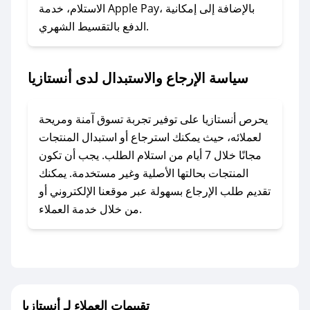
### ماذا أفعل إذا لم أجد كود خصم لمتجري
الاستلام، خدمة Apple Pay، بالإضافة إلى إمكانية
الدفع بالتقسيط الشهري.
المفضل؟
في حال عدم توفر كوبونات لمتجرك المفضل، يمكنك
مراسلتنا مباشرة وسنعمل على توفير الكوبونات في
سياسة الإرجاع والاستبدال لدى أنستازيا
أسرع وقت ممكن.
### كيف تحصل على كوبونات خصم حصرية من
يحرص أنستازيا على توفير تجربة تسوق آمنة ومريحة
أنستازيا؟
لعملائه، حيث يمكنك استرجاع أو استبدال المنتجات
للحصول على كوبونات وخصومات حصرية، قم بما
مجانًا خلال 7 أيام من استلام الطلب. يجب أن تكون
يلي:
المنتجات بحالتها الأصلية وغير مستخدمة. يمكنك
- اضغط على أيقونة متابعة لمتجر أنستازيا في تطبيق
تقديم طلب الإرجاع بسهولة عبر موقعنا الإلكتروني أو
صحصح.
من خلال خدمة العملاء.
- تابع حسابنا الرسمي على تويتر وقم بتفعيل زر
التنبيهات.
- قم بتفعيل إشعارات تطبيق صحصح ليصلك كل
جديد.
تقييمات العملاء لـ أنستازيا