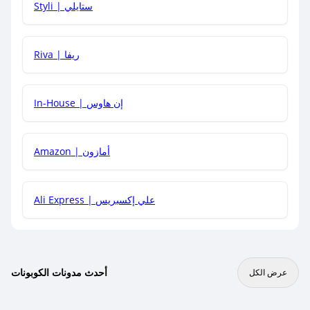
Styli | ستايلي
هل يمكنني جمع كود خصم مع العروض الأخرى؟
Riva | ريفا
In-House | إن هاوس
Amazon | أمازون
Ali Express | علي إكسبريس
أحدث مدونات الكوبونات
عرض الكل