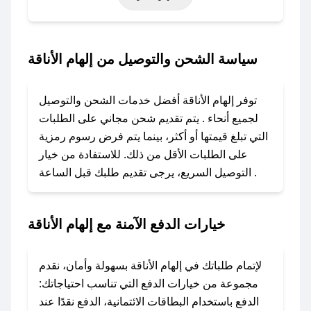
حتى عروض خاصة أخرى.
### كيف تحصل على كود خصم من إلهام الأناقة؟
سياسة الشحن والتوصيل من إلهام الأناقة
باستخدام تطبيق صحصح، يمكنك العثور بسهولة على
كود خصم إلهام الأناقة. وفي حال عدم توفر الكوبون،
توفر إلهام الأناقة أفضل خدمات الشحن والتوصيل
تواصل معنا عبر تويتر أو البريد الإلكتروني لإضافته
لجميع أنحاء . يتم تقديم شحن مجاني على الطلبات
بسرعة.
التي تبلغ قيمتها أو أكثر، بينما يتم فرض رسوم رمزية
على الطلبات الأقل من ذلك. للاستفادة من خيار
### كيفية استخدام كود خصم إلهام الأناقة؟
التوصيل السريع، يرجى تقديم طلبك قبل الساعة .
1. انسخ كود الخصم من تطبيق صحصح.
2. الصقه في خانة الدفع عند التسوق من إلهام
الأناقة.
خيارات الدفع الآمنة مع إلهام الأناقة
### ماذا أفعل إذا لم يعمل كود الخصم؟
لا تقلق! يمكنك التواصل مع فريق دعم صحصح عبر
لإتمام طلباتك في إلهام الأناقة بسهولة وأمان، نقدم
الرسائل الخاصة على تويتر أو البريد الإلكتروني،
مجموعة من خيارات الدفع التي تناسب احتياجاتك:
وسنقوم بحل المشكلة في أسرع وقت ممكن.
الدفع باستخدام البطاقات الائتمانية، الدفع نقدًا عند