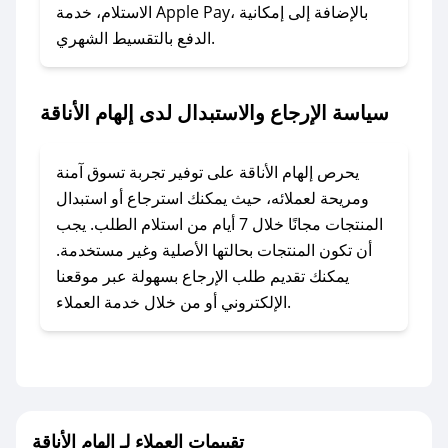
الاستلام، خدمة Apple Pay، بالإضافة إلى إمكانية
الدفع بالتقسيط الشهري.
### ماذا أفعل إذا لم أجد كود خصم لمتجري
المفضل؟
في حال عدم توفر كوبونات لمتجرك المفضل، يمكنك
سياسة الإرجاع والاستبدال لدى إلهام الأناقة
مراسلتنا مباشرة وسنعمل على توفير الكوبونات في
أسرع وقت ممكن.
يحرص إلهام الأناقة على توفير تجربة تسوق آمنة
### كيف تحصل على كوبونات خصم حصرية من
ومريحة لعملائه، حيث يمكنك استرجاع أو استبدال
إلهام الأناقة؟
المنتجات مجانًا خلال 7 أيام من استلام الطلب. يجب
للحصول على كوبونات وخصومات حصرية، قم بما
أن تكون المنتجات بحالتها الأصلية وغير مستخدمة.
يلي:
يمكنك تقديم طلب الإرجاع بسهولة عبر موقعنا
- اضغط على أيقونة متابعة لمتجر إلهام الأناقة في
الإلكتروني أو من خلال خدمة العملاء.
تطبيق صحصح.
- تابع حسابنا الرسمي على تويتر وقم بتفعيل زر
التنبيهات.
- قم بتفعيل إشعارات تطبيق صحصح ليصلك كل
جديد.
تقييمات العملاء لـ إلهام الأناقة