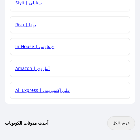
Styli | ستايلي
هل يمكنني جمع كود خصم مع العروض الأخرى؟
Riva | ريفا
In-House | إن هاوس
Amazon | أمازون
Ali Express | علي إكسبريس
أحدث مدونات الكوبونات
عرض الكل