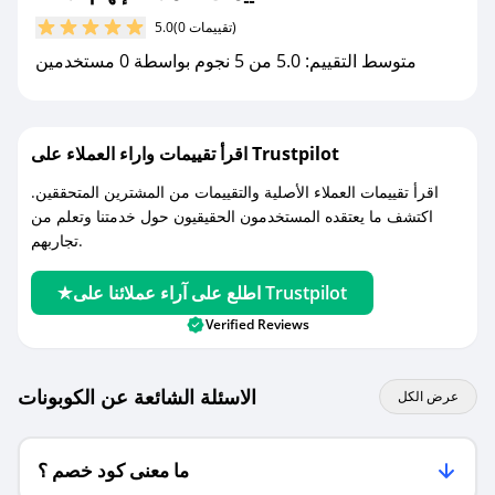
(0 تقييمات)
5.0
مع صحصح، تسوق بذكاء ووفّر على كل مشترياتك مع
متوسط التقييم: 5.0 من 5 نجوم بواسطة 0 مستخدمين
كوبونات خصم حصرية من إلهام الأناقة!
اقرأ تقييمات واراء العملاء على Trustpilot
اقرأ تقييمات العملاء الأصلية والتقييمات من المشترين المتحققين.
اكتشف ما يعتقده المستخدمون الحقيقيون حول خدمتنا وتعلم من
تجاربهم.
اطلع على آراء عملائنا على Trustpilot
Verified Reviews
الاسئلة الشائعة عن الكوبونات
عرض الكل
ما معنى كود خصم ؟