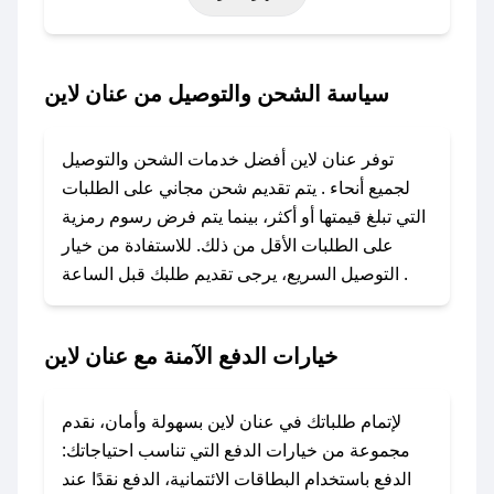
خاصة أخرى.
### كيف تحصل على كود خصم من عنان لاين؟
سياسة الشحن والتوصيل من عنان لاين
باستخدام تطبيق صحصح، يمكنك العثور بسهولة على
كود خصم عنان لاين. وفي حال عدم توفر الكوبون،
توفر عنان لاين أفضل خدمات الشحن والتوصيل
تواصل معنا عبر تويتر أو البريد الإلكتروني لإضافته
لجميع أنحاء . يتم تقديم شحن مجاني على الطلبات
بسرعة.
التي تبلغ قيمتها أو أكثر، بينما يتم فرض رسوم رمزية
على الطلبات الأقل من ذلك. للاستفادة من خيار
### كيفية استخدام كود خصم عنان لاين؟
التوصيل السريع، يرجى تقديم طلبك قبل الساعة .
1. انسخ كود الخصم من تطبيق صحصح.
2. الصقه في خانة الدفع عند التسوق من عنان لاين.
خيارات الدفع الآمنة مع عنان لاين
### ماذا أفعل إذا لم يعمل كود الخصم؟
لا تقلق! يمكنك التواصل مع فريق دعم صحصح عبر
الرسائل الخاصة على تويتر أو البريد الإلكتروني،
لإتمام طلباتك في عنان لاين بسهولة وأمان، نقدم
وسنقوم بحل المشكلة في أسرع وقت ممكن.
مجموعة من خيارات الدفع التي تناسب احتياجاتك:
الدفع باستخدام البطاقات الائتمانية، الدفع نقدًا عند