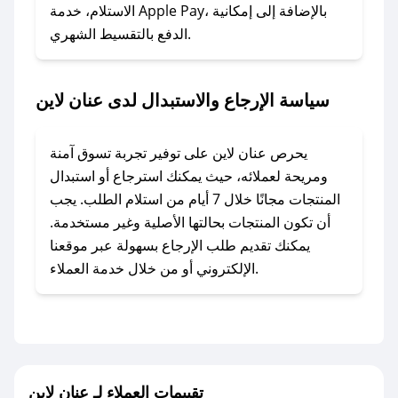
### ماذا أفعل إذا لم أجد كود خصم لمتجري
الاستلام، خدمة Apple Pay، بالإضافة إلى إمكانية
الدفع بالتقسيط الشهري.
المفضل؟
في حال عدم توفر كوبونات لمتجرك المفضل، يمكنك
مراسلتنا مباشرة وسنعمل على توفير الكوبونات في
سياسة الإرجاع والاستبدال لدى عنان لاين
أسرع وقت ممكن.
### كيف تحصل على كوبونات خصم حصرية من
يحرص عنان لاين على توفير تجربة تسوق آمنة
عنان لاين؟
ومريحة لعملائه، حيث يمكنك استرجاع أو استبدال
للحصول على كوبونات وخصومات حصرية، قم بما
المنتجات مجانًا خلال 7 أيام من استلام الطلب. يجب
يلي:
أن تكون المنتجات بحالتها الأصلية وغير مستخدمة.
- اضغط على أيقونة متابعة لمتجر عنان لاين في
يمكنك تقديم طلب الإرجاع بسهولة عبر موقعنا
تطبيق صحصح.
الإلكتروني أو من خلال خدمة العملاء.
- تابع حسابنا الرسمي على تويتر وقم بتفعيل زر
التنبيهات.
- قم بتفعيل إشعارات تطبيق صحصح ليصلك كل
جديد.
تقييمات العملاء لـ عنان لاين