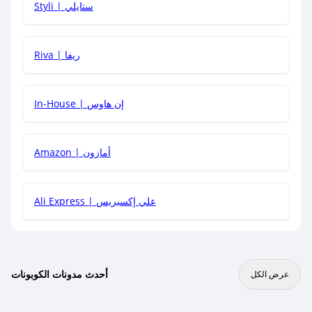
Styli | ستايلي
هل يمكنني جمع كود خصم مع العروض الأخرى؟
Riva | ريفا
In-House | إن هاوس
Amazon | أمازون
Ali Express | علي إكسبريس
أحدث مدونات الكوبونات
عرض الكل