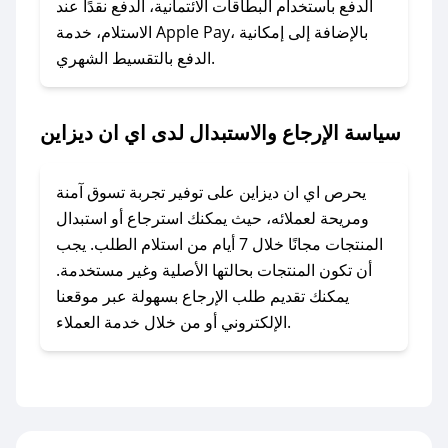
وسنقوم بحل المشكلة في أسرع وقت ممكن.
الدفع باستخدام البطاقات الائتمانية، الدفع نقدًا عند
الاستلام، خدمة Apple Pay، بالإضافة إلى إمكانية
الدفع بالتقسيط الشهري.
### ماذا أفعل إذا لم أجد كود خصم لمتجري
المفضل؟
في حال عدم توفر كوبونات لمتجرك المفضل، يمكنك
سياسة الإرجاع والاستبدال لدى اي ان ديزاين
مراسلتنا مباشرة وسنعمل على توفير الكوبونات في
أسرع وقت ممكن.
يحرص اي ان ديزاين على توفير تجربة تسوق آمنة
### كيف تحصل على كوبونات خصم حصرية من اي
ومريحة لعملائه، حيث يمكنك استرجاع أو استبدال
ان ديزاين؟
المنتجات مجانًا خلال 7 أيام من استلام الطلب. يجب
للحصول على كوبونات وخصومات حصرية، قم بما
أن تكون المنتجات بحالتها الأصلية وغير مستخدمة.
يلي:
يمكنك تقديم طلب الإرجاع بسهولة عبر موقعنا
- اضغط على أيقونة متابعة لمتجر اي ان ديزاين في
الإلكتروني أو من خلال خدمة العملاء.
تطبيق صحصح.
- تابع حسابنا الرسمي على تويتر وقم بتفعيل زر
التنبيهات.
- قم بتفعيل إشعارات تطبيق صحصح ليصلك كل