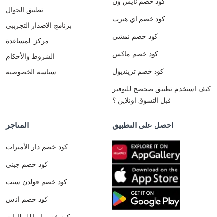
كود خصم نايس ون
تطبيق الجوال
كود خصم اي هيرب
برنامج الاصدار التجريبي
كود خصم نمشي
مركز المساعدة
كود خصم ماكس
الشروط والأحكام
كود خصم ترينديول
سياسة الخصوصية
كيف استخدم تطبيق صحصح للتوفير
قبل التسوق اونلاين ؟
احصل على التطبيق
المتاجر
كود خصم دار الأميرات
كود خصم جيني
كود خصم قولدن سنت
كود خصم اناس
كود خصم ايوا للنظارات