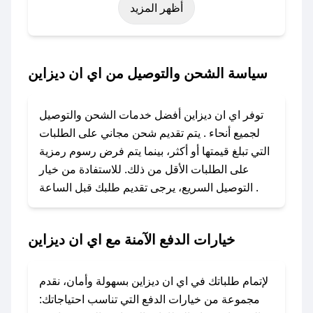
أظهر المزيد
نوفمبر)، رمضان، اليوم الوطني، يوم التأسيس، أو
حتى عروض خاصة أخرى.
### كيف تحصل على كود خصم من اي ان ديزاين؟
سياسة الشحن والتوصيل من اي ان ديزاين
باستخدام تطبيق صحصح، يمكنك العثور بسهولة على
كود خصم اي ان ديزاين. وفي حال عدم توفر
توفر اي ان ديزاين أفضل خدمات الشحن والتوصيل
الكوبون، تواصل معنا عبر تويتر أو البريد الإلكتروني
لجميع أنحاء . يتم تقديم شحن مجاني على الطلبات
لإضافته بسرعة.
التي تبلغ قيمتها أو أكثر، بينما يتم فرض رسوم رمزية
على الطلبات الأقل من ذلك. للاستفادة من خيار
### كيفية استخدام كود خصم اي ان ديزاين؟
التوصيل السريع، يرجى تقديم طلبك قبل الساعة .
1. انسخ كود الخصم من تطبيق صحصح.
2. الصقه في خانة الدفع عند التسوق من اي ان
ديزاين.
خيارات الدفع الآمنة مع اي ان ديزاين
### ماذا أفعل إذا لم يعمل كود الخصم؟
لا تقلق! يمكنك التواصل مع فريق دعم صحصح عبر
لإتمام طلباتك في اي ان ديزاين بسهولة وأمان، نقدم
الرسائل الخاصة على تويتر أو البريد الإلكتروني،
مجموعة من خيارات الدفع التي تناسب احتياجاتك: