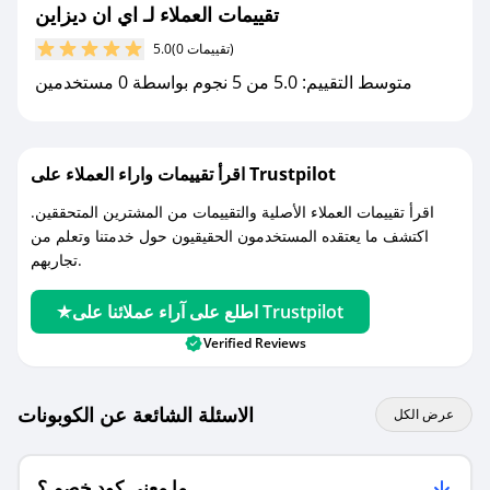
جديد.
تقييمات العملاء لـ اي ان ديزاين
(0 تقييمات)
5.0
مع صحصح، تسوق بذكاء ووفّر على كل مشترياتك مع
متوسط التقييم: 5.0 من 5 نجوم بواسطة 0 مستخدمين
كوبونات خصم حصرية من اي ان ديزاين!
اقرأ تقييمات واراء العملاء على Trustpilot
اقرأ تقييمات العملاء الأصلية والتقييمات من المشترين المتحققين.
اكتشف ما يعتقده المستخدمون الحقيقيون حول خدمتنا وتعلم من
تجاربهم.
اطلع على آراء عملائنا على Trustpilot
Verified Reviews
الاسئلة الشائعة عن الكوبونات
عرض الكل
ما معنى كود خصم ؟