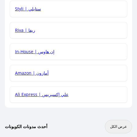
هل يمكنني استخدام كود خصم على منتجات معينة فقط؟
Styli | ستايلي
هل يمكنني جمع كود خصم مع العروض الأخرى؟
Riva | ريفا
In-House | إن هاوس
Amazon | أمازون
Ali Express | علي إكسبريس
أحدث مدونات الكوبونات
عرض الكل