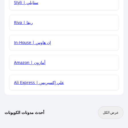
Styli | ستايلي
هل يمكنني جمع كود خصم مع العروض الأخرى؟
Riva | ريفا
In-House | إن هاوس
Amazon | أمازون
Ali Express | علي إكسبريس
أحدث مدونات الكوبونات
عرض الكل