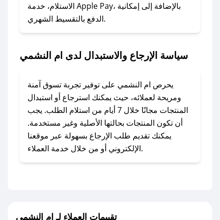
### ماذا أفعل إذا لم أجد كود خصم لمتجري
الاستلام، خدمة Apple Pay، بالإضافة إلى إمكانية
الدفع بالتقسيط الشهري.
المفضل؟
في حال عدم توفر كوبونات لمتجرك المفضل، يمكنك
مراسلتنا مباشرة وسنعمل على توفير الكوبونات في
سياسة الإرجاع والاستبدال لدى ام النشمي
أسرع وقت ممكن.
### كيف تحصل على كوبونات خصم حصرية من ام
يحرص ام النشمي على توفير تجربة تسوق آمنة
النشمي؟
ومريحة لعملائه، حيث يمكنك استرجاع أو استبدال
للحصول على كوبونات وخصومات حصرية، قم بما
المنتجات مجانًا خلال 7 أيام من استلام الطلب. يجب
يلي:
أن تكون المنتجات بحالتها الأصلية وغير مستخدمة.
- اضغط على أيقونة متابعة لمتجر ام النشمي في
يمكنك تقديم طلب الإرجاع بسهولة عبر موقعنا
تطبيق صحصح.
الإلكتروني أو من خلال خدمة العملاء.
- تابع حسابنا الرسمي على تويتر وقم بتفعيل زر
التنبيهات.
- قم بتفعيل إشعارات تطبيق صحصح ليصلك كل
جديد.
تقييمات العملاء لـ ام النشمي