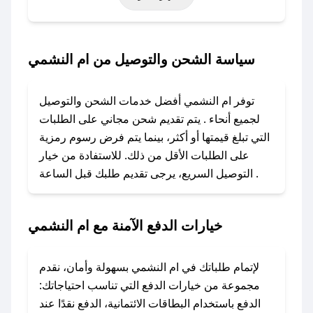
خاصة أخرى.
### كيف تحصل على كود خصم من ام النشمي؟
سياسة الشحن والتوصيل من ام النشمي
باستخدام تطبيق صحصح، يمكنك العثور بسهولة على
كود خصم ام النشمي. وفي حال عدم توفر الكوبون،
توفر ام النشمي أفضل خدمات الشحن والتوصيل
تواصل معنا عبر تويتر أو البريد الإلكتروني لإضافته
لجميع أنحاء . يتم تقديم شحن مجاني على الطلبات
بسرعة.
التي تبلغ قيمتها أو أكثر، بينما يتم فرض رسوم رمزية
على الطلبات الأقل من ذلك. للاستفادة من خيار
### كيفية استخدام كود خصم ام النشمي؟
التوصيل السريع، يرجى تقديم طلبك قبل الساعة .
1. انسخ كود الخصم من تطبيق صحصح.
2. الصقه في خانة الدفع عند التسوق من ام النشمي.
خيارات الدفع الآمنة مع ام النشمي
### ماذا أفعل إذا لم يعمل كود الخصم؟
لا تقلق! يمكنك التواصل مع فريق دعم صحصح عبر
الرسائل الخاصة على تويتر أو البريد الإلكتروني،
لإتمام طلباتك في ام النشمي بسهولة وأمان، نقدم
وسنقوم بحل المشكلة في أسرع وقت ممكن.
مجموعة من خيارات الدفع التي تناسب احتياجاتك:
الدفع باستخدام البطاقات الائتمانية، الدفع نقدًا عند