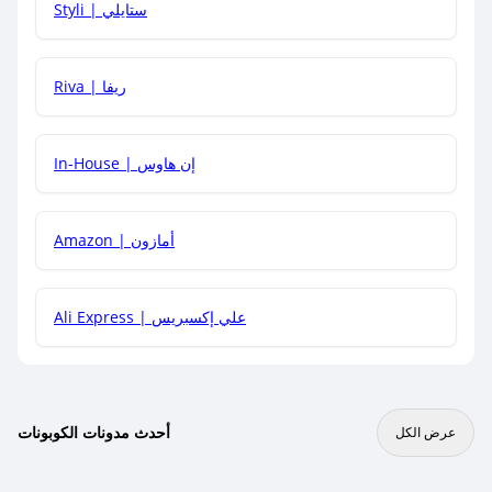
Styli | ستايلي
هل يمكنني جمع كود خصم مع العروض الأخرى؟
Riva | ريفا
In-House | إن هاوس
Amazon | أمازون
Ali Express | علي إكسبريس
أحدث مدونات الكوبونات
عرض الكل