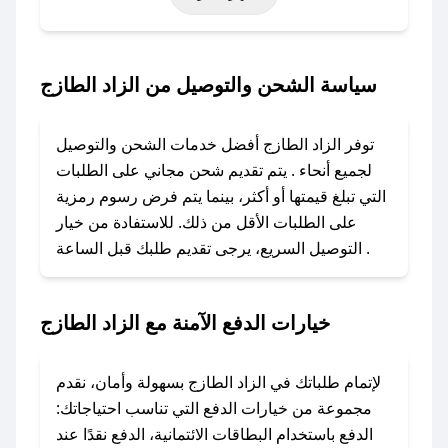
حتى عروض خاصة أخرى.
### كيف تحصل على كود خصم من الزاد الطازج؟
سياسة الشحن والتوصيل من الزاد الطازج
باستخدام تطبيق صحصح، يمكنك العثور بسهولة على
كود خصم الزاد الطازج. وفي حال عدم توفر الكوبون،
توفر الزاد الطازج أفضل خدمات الشحن والتوصيل
تواصل معنا عبر تويتر أو البريد الإلكتروني لإضافته
لجميع أنحاء . يتم تقديم شحن مجاني على الطلبات
بسرعة.
التي تبلغ قيمتها أو أكثر، بينما يتم فرض رسوم رمزية
على الطلبات الأقل من ذلك. للاستفادة من خيار
### كيفية استخدام كود خصم الزاد الطازج؟
التوصيل السريع، يرجى تقديم طلبك قبل الساعة .
1. انسخ كود الخصم من تطبيق صحصح.
2. الصقه في خانة الدفع عند التسوق من الزاد
الطازج.
خيارات الدفع الآمنة مع الزاد الطازج
### ماذا أفعل إذا لم يعمل كود الخصم؟
لا تقلق! يمكنك التواصل مع فريق دعم صحصح عبر
لإتمام طلباتك في الزاد الطازج بسهولة وأمان، نقدم
الرسائل الخاصة على تويتر أو البريد الإلكتروني،
مجموعة من خيارات الدفع التي تناسب احتياجاتك:
وسنقوم بحل المشكلة في أسرع وقت ممكن.
الدفع باستخدام البطاقات الائتمانية، الدفع نقدًا عند