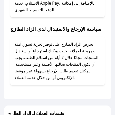
الاستلام، خدمة Apple Pay، بالإضافة إلى إمكانية
الدفع بالتقسيط الشهري.
### ماذا أفعل إذا لم أجد كود خصم لمتجري
المفضل؟
في حال عدم توفر كوبونات لمتجرك المفضل، يمكنك
سياسة الإرجاع والاستبدال لدى الزاد الطازج
مراسلتنا مباشرة وسنعمل على توفير الكوبونات في
أسرع وقت ممكن.
يحرص الزاد الطازج على توفير تجربة تسوق آمنة
### كيف تحصل على كوبونات خصم حصرية من
ومريحة لعملائه، حيث يمكنك استرجاع أو استبدال
الزاد الطازج؟
المنتجات مجانًا خلال 7 أيام من استلام الطلب. يجب
للحصول على كوبونات وخصومات حصرية، قم بما
أن تكون المنتجات بحالتها الأصلية وغير مستخدمة.
يلي:
يمكنك تقديم طلب الإرجاع بسهولة عبر موقعنا
- اضغط على أيقونة متابعة لمتجر الزاد الطازج في
الإلكتروني أو من خلال خدمة العملاء.
تطبيق صحصح.
- تابع حسابنا الرسمي على تويتر وقم بتفعيل زر
التنبيهات.
- قم بتفعيل إشعارات تطبيق صحصح ليصلك كل
جديد.
تقييمات العملاء لـ الزاد الطازج